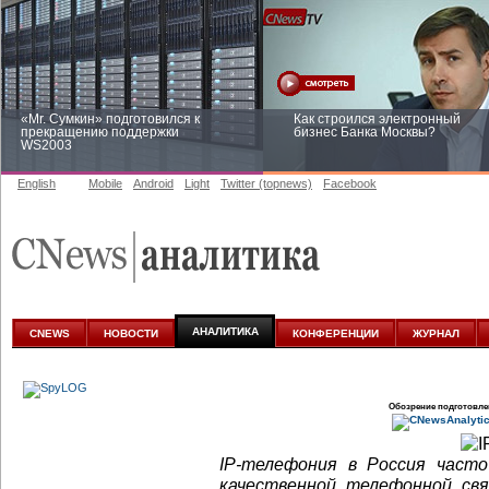
«Mr. Сумкин» подготовился к
Как строился электронный
прекращению поддержки
бизнес Банка Москвы?
WS2003
English
Mobile
Android
Light
Twitter (topnews)
Facebook
Заоблачная оптимизация: как
Рейтинг CNewsInfrastructure 20
Faberlic изменил подход к
приглашаем участвовать
аналитике
АНАЛИТИКА
CNEWS
НОВОСТИ
КОНФЕРЕНЦИИ
ЖУРНАЛ
Обозрение подготовле
IP-телефония в Россия част
качественной телефонной свя