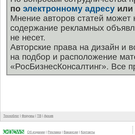
по
электронному адресу
или
Мнение авторов статей может 
содержание рекламных объявл
не несет.
Авторские права на дизайн и 
на подбор и расположение ма
«РосБизнесКонсалтинг». Все п
Техноблог
|
Форумы
|
ТВ
|
Архив
Об издании
|
Реклама
|
Вакансии
|
Контакты