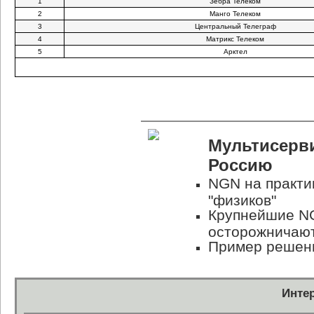
1
Зебра Телеком
2
Манго Телеком
3
Центральный Телеграф
4
Матрикс Телеком
5
Арктел
Мультисерв
Россию
NGN на практик
"физиков"
Крупнейшие NG
осторожничаю
Пример решени
Инте