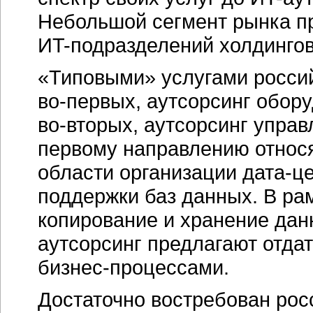
Небольшой сегмент рынка п
ИT-подразделений
холдингов
«Типовыми» услугами росси
во-первых
, аутсорсинг обор
во-вторых
, аутсорсинг упра
первому направлению относя
области организации
дата-ц
поддержки баз данных. В рам
копирование и хранение да
аутсорсинг предлагают отда
бизнес-процессами
.
Достаточно востребован рос