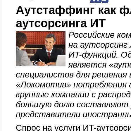
Аутстаффинг как ф
аутсорсинга ИТ
Российские ко
на аутсорсинг
ИT-функций
. О
является «аут
специалистов для решения 
«Локомотив» потребления 
крупные компании с распре
большую долю составляют 
представители иностранны
Спрос на услуги ИT-аутсорс