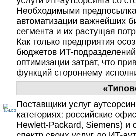
услуги
ИT-аутсорсинга
со ст
Необходимыми предпосылка
автоматизации важнейших
б
сегмента и их растущая пот
Как только предприятия ос
бюджетов
ИT-подразделений
оптимизации затрат, что при
функций стороннему исполн
«Типов
Поставщики услуг аутсорсин
категориях: российские офи
Hewlett-Packard
, Siemens) и
спектр своих услуг до
ИT-ау