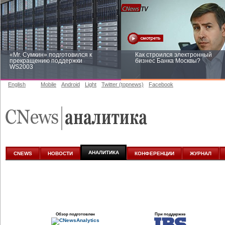
«Mr. Сумкин» подготовился к
Как строился электронный
прекращению поддержки
бизнес Банка Москвы?
WS2003
English
Mobile
Android
Light
Twitter (topnews)
Facebook
Заоблачная оптимизация: как
Рейтинг CNewsInfrastructure 20
Faberlic изменил подход к
приглашаем участвовать
аналитике
АНАЛИТИКА
CNEWS
НОВОСТИ
КОНФЕРЕНЦИИ
ЖУРНАЛ
Обзор подготовлен
При поддержке