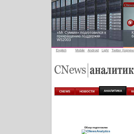
«Mr. Сумкин» подготовился к
К
прекращению поддержки
б
WS2003
English
Mobile
Android
Light
Twitter (topnew
Заоблачная оптимизация: как
Р
Faberlic изменил подход к
п
аналитике
АНАЛИТИКА
CNEWS
НОВОСТИ
К
Обзор подготовлен