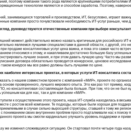
аний, поэтому компании такого рода являются крупнейшими потребителями
И
рмационные технологии являются и способом заработка. Поэтому, наверное
ний, занимающихся торговлей и производством, ИТ, безусловно, играют важн
онные компании просто почувствовали необходимость
ИТ-услуг
раньше, чем д
взгляд, руководствуются отечественные компании при выборе консультан
яшний момент действительно можно назвать критичным для российского
ИТ-
ительно являемся лучшими специалистами в данной области, с другой, это не
ня при продаже консалтинговых услуг цена важна, и пока это самая часто вст
анием относимся к этому, и накапливаем достаточно большую базу успешных
нстрировать лучшие знания, и при этом давать лучшую цену. Часто мы разви
дписания договора обязательно проводится конкурсное, ценовое исследовани
в таком конкурсе мы все равно должны быть лучшими по цене.
их наиболее интересных проектах, в которых услуги
ИТ-консалтинга
соста
сказать о нашем совместном проекте с компанией «МИР», проекте по органи
а основе проверенного, лучшего мирового опыта. Это как раз тот пример, ког
у ПО, но консалтинговая составляющая была больше. При том, что он не был 
 успешным как для нас, так и для компании «МИР».
иступили к осуществлению этого проекта, наша
ИТ-служба
находилась в весьма
месте с ростом всей компании. Те подходы, которые были хороши для поддер
еприемлемыми в случае сильно выросшей структуры, ставшей к тому же регио
и с пониманием своих внутренних проблем просто подталкивали нас к поиску
 данного проекта мы смогли кардинально улучшить уровень поддержки и приве
разу же изменил сложившуюся ситуацию. Он стартовал почти четыре года наза