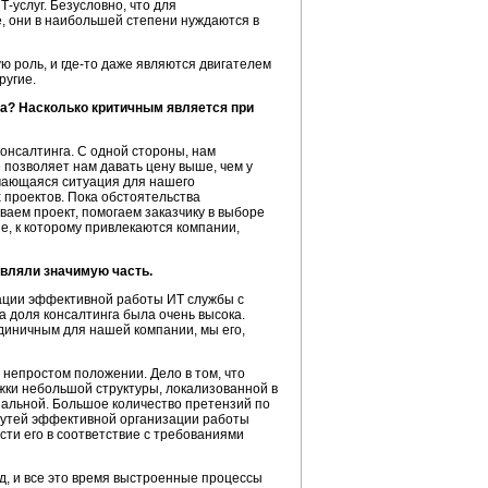
Т-услуг
. Безусловно, что для
, они в наибольшей степени нуждаются в
ую роль, и
где-то
даже являются двигателем
ругие.
та? Насколько критичным является при
консалтинга
. С одной стороны, нам
 позволяет нам давать цену выше, чем у
речающаяся ситуация для нашего
 проектов. Пока обстоятельства
ваем проект, помогаем заказчику в выборе
е, к которому привлекаются компании,
вляли значимую часть.
зации эффективной работы ИТ службы с
да доля консалтинга была очень высока.
единичным для нашей компании, мы его,
 непростом положении. Дело в том, что
жки небольшой структуры, локализованной в
нальной. Большое количество претензий по
 путей эффективной организации работы
сти его в соответствие с требованиями
д, и все это время выстроенные процессы