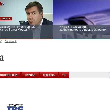
ак строился электронный
ИКТ в страховании:
изнес Банка Москвы?
эффективность в новых условиях
s)
Facebook
ейтинг CNewsInfrastructure 2015:
Информационная безопасность
риглашаем участвовать
бизнеса и госструктур: развитие в
новых условиях
ОНФЕРЕНЦИИ
ЖУРНАЛ
ТЕХНИКА
ТВ
При поддержке