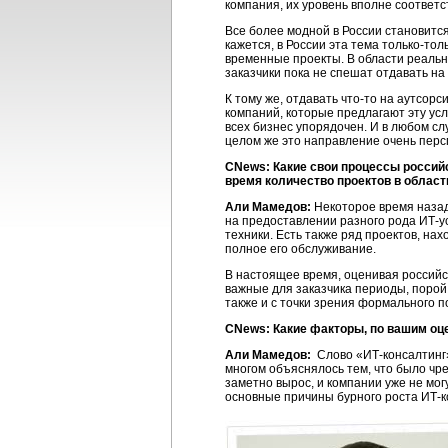
компания, их уровень вполне соответс
Все более модной в России становитс
кажется, в России эта тема
только-тол
временные проекты. В области реально
заказчики пока не спешат отдавать н
К тому же, отдавать
что-то
на аутсорси
компаний, которые предлагают эту услу
всех бизнес упорядочен. И в любом сл
целом же это направление очень перс
CNews: Какие свои процессы россий
время количество проектов в облас
Али Мамедов:
Некоторое время назад
на предоставлении разного рода
ИТ-у
техники. Есть также ряд проектов, н
полное его обслуживание.
В настоящее время, оценивая российс
важные для заказчика периоды, порой
также и с точки зрения формального 
CNews: Какие факторы, по вашим оц
Али Мамедов:
Слово
«ИТ-консалтинг
многом объяснялось тем, что было чр
заметно вырос, и компании уже не могу
основные причины бурного роста
ИТ-к