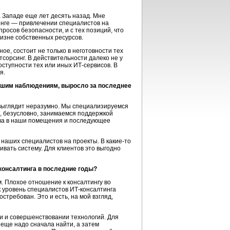
 Западе еще лет десять назад. Мне
инге — привлечении специалистов на
росов безопасности, и с тех позиций, что
изне собственных ресурсов.
ное, состоит не только в неготовности тех
тсорсинг. В действительности далеко не у
ступности тех или иных
ИТ-сервисов
. В
я.
вашим наблюдениям, выросло за последнее
 выглядит неразумно. Мы специализируемся
и, безусловно, занимаемся поддержкой
ства в наши помещения и последующее
 наших специалистов на проекты. В
какие-то
вать систему. Для клиентов это выгодно
консалтинга
в последние годы?
. Плохое отношение к консалтингу во
к уровень специалистов
ИТ-консалтинга
стребован. Это и есть, на мой взгляд,
ии и совершенствовании технологий. Для
 еще надо сначала найти, а затем