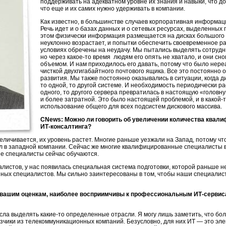
поддерживать на адекватном уровне их знания и навыки, что до
что еще и их самих нужно удерживать в компании.
Как известно, в большинстве случаев корпоративная информаци
Речь идет и о базах данных и о сетевых ресурсах, выделенных 
этом физически информация размещается на дисках большого
неуклонно возрастает, и попытки обеспечить своевременное ра
условиях обречены на неудачу. Мы пытались выделять сотруд
но через
какое-то
время людям его опять не хватало, и они сн
объемом. И нам приходилось его давать, потому что было нере
чисткой двухгигабайтного почтового ящика. Все это постоянно
развития. Мы также постоянно оказывались в ситуации, когда д
то одной, то другой системе. И необходимость периодически р
одного, то другого сервера превратилась в настоящую «головн
и более затратной. Это было настоящей проблемой, и в
какой-
использование общего для всех подсистем дискового массива.
CNews: Можно ли говорить об увеличении количества квал
ИТ-консалтинга
?
личивается, их уровень растет. Многие раньше уезжали на Запад, потому что
отал в западной компании. Сейчас же многие квалифицированные специалисты 
е специалисты сейчас обучаются.
листов, у нас появилась специальная система подготовки, которой раньше н
ных специалистов. Мы сильно заинтересованы в том, чтобы наши специалист
о вашим оценкам, наиболее восприимчивы к профессиональным
ИТ-сервис
ысла выделять
какие-то
определенные отрасли. Я могу лишь заметить, что бо
азчики из телекоммуникационных компаний. Безусловно, для них ИТ — это эл