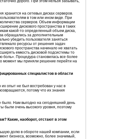
статочно дорого. При этом нельзя забывать,
я хранится на сетевых дисках серверов.
пользователям в том или ином виде. При
 количества серверов. Объем информации
сширение дискового пространства в таких
никам
какой-то
определенный объем диска,
ова обращались за дополнительным
ально убедить пользователя заняться
 отвлекало ресурсы от решения задач
искового пространства начинало не хватать
асширять емкость дисковой подсистемы то
ую боль». Процедура становилась все более
то
момент мы приняли решение перейти на
ифицированных специалистов в области
 их опыт не был востребован у нас в
возвращаются, потому что их знания
е было. Нам выгодно на сегодняшний день
ы были очень высокого уровня, поэтому
ам
? Какие, наоборот, отстают в этом
льшую долю в обороте нашей компании, если
емент бизнеса, возможно, более значимый,