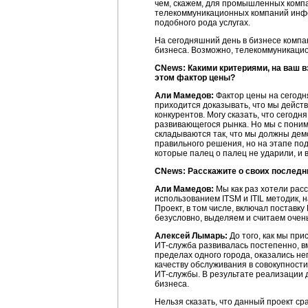
чем, скажем, для промышленных комп
телекоммуникационных компаний инфо
подобного рода услугах.
На сегодняшний день в бизнесе компа
бизнеса. Возможно, телекоммуникаци
CNews: Какими критериями, на ваш 
этом фактор цены?
Али Мамедов:
Фактор цены на сегодн
приходится доказывать, что мы действ
конкурентов. Могу сказать, что сегод
развивающегося рынка. Но мы с поним
складываются так, что мы должны демо
правильного решения, но на этапе по
которые палец о палец не ударили, и 
CNews: Расскажите о своих последн
Али Мамедов:
Мы как раз хотели рас
использованием ITSM и ITIL методик, н
Проект, в том числе, включал поставк
безусловно, выделяем и считаем очень
Алексей Лымарь:
До того, как мы пр
ИТ-служба
развивалась постепенно, в
пределах одного города, оказались н
качеству обслуживания в совокупност
ИТ-службы
. В результате реализации
бизнеса.
Нельзя сказать, что данный проект с