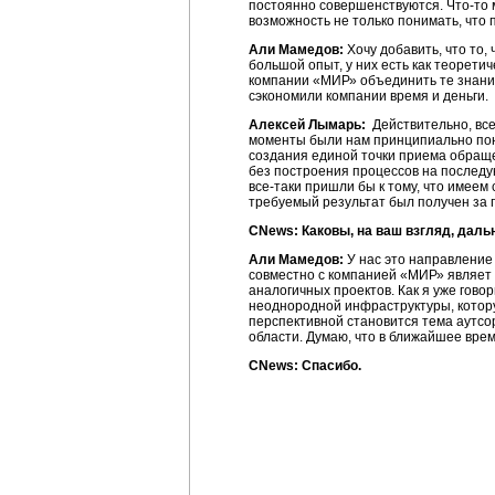
постоянно совершенствуются.
Что-то
возможность не только понимать, что 
Али Мамедов:
Хочу добавить, что то,
большой опыт, у них есть как теоретич
компании «МИР» объединить те знания
сэкономили компании время и деньги.
Алексей Лымарь:
Действительно, все
моменты были нам принципиально пон
создания единой точки приема обраще
без построения процессов на последу
все-таки
пришли бы к тому, что имеем 
требуемый результат был получен за
CNews: Каковы, на ваш взгляд, дал
Али Мамедов:
У нас это направление
совместно с компанией «МИР» являет
аналогичных проектов. Как я уже гово
неоднородной инфраструктуры, котору
перспективной становится тема аутсо
области. Думаю, что в ближайшее вре
CNews: Спасибо.