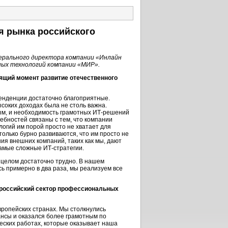
я рынка российского
ерального директора компании «Инлайн
ных технологий компании «МИР».
оящий момент развитие отечественного
енденции достаточно благоприятные.
соких доходах была не столь важна.
ым, и необходимость грамотных
ИТ-решений
ебностей связаны с тем, что компании
огий им порой просто не хватает для
только бурно развиваются, что им просто не
ия внешних компаний, таких как мы, дают
 самые сложные
ИТ-стратегии
.
 целом достаточно трудно. В нашем
ь примерно в два раза, мы реализуем все
 российский сектор профессиональных
вропейских странах. Мы столкнулись
ансы и оказался более грамотным по
ческих работах, которые оказывает наша