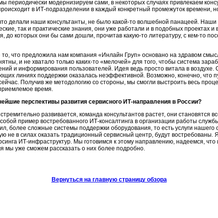
мы периодически модернизируем сами, в некоторых случаях привлекаем конс
происходит в
ИТ-подразделении
в каждый конкретный промежуток времени, н
 что делали наши консультанты, не было
какой-то
волшебной панацеей. Наши 
еские, так и практические знания, они уже работали и в подобных проектах и
, до которых они бы сами дошли, прочитав
какую-то
литературу, с
кем-то
пос
 то, что предложила нам компания «Инлайн Груп» основано на здравом смыс
ятны, и не хватало только
каких-то
«мелочей» для того, чтобы система зара
ний и информирования пользователей. Идея ведь просто витала в воздухе. О
ющих линиях поддержки оказалась неэффективной. Возможно, конечно, что 
сейчас. Получив же методологию со стороны, мы смогли выстроить весь проце
 приемлемое время.
ьнейшие перспективы развития сервисного
ИТ-направления
в России?
 стремительно развивается, команда консультантов растет, они становятся 
 собой пример востребованного
ИТ-консалтинга
в организации работы службы
рил, более сложные системы поддержки оборудования, то есть услуги нашего
ю не в силах оказать традиционный сервисный центр, будут востребованы. Я 
рсинга
ИТ-инфраструктур
. Мы готовимся к этому направлению, надеемся, что
мя мы уже сможем рассказать о них более подробно.
Вернуться на главную страницу обзора