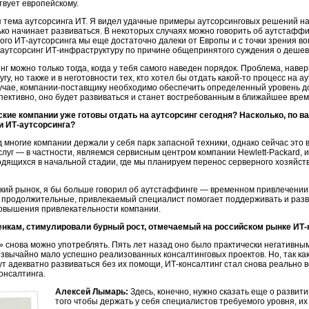
твует европейскому.
я тема аутсорсинга ИТ. Я видел удачные примеры аутсорсинговых решений на
ько
начинает развиваться. В некоторых случаях можно говорить об аутстафф
го ИТ-аутсорсинга мы еще достаточно далеки от Европы и с точки зрения воп
а аутсорсинг ИТ-инфраструктуру по причине общепринятого суждения о дешев
нг можно только тогда, когда у тебя самого наведен порядок. Проблема, навер
гу, но также и в неготовности тех, кто хотел бы отдать
какой-то
процесс на ау
учае,
компании-поставщику
необходимо обеспечить определенный уровень до
пективно, оно будет развиваться и станет востребованным в ближайшее врем
ские компании уже готовы отдать на аутсорсинг сегодня? Насколько, по 
ти
ИТ-аутсорсинга
?
 многие компании держали у себя парк запасной техники, однако сейчас это
слуг
— в частности, являемся сервисным центром компании
Hewlett-Packard
, 
аходящихся в начальной стадии, где мы планируем перенос серверного хозяй
кий рынок, я бы больше говорил об аутстаффинге — временном привлечении
 продолжительные, привлекаемый специалист помогает поддерживать и разви
повышения привлекательности компании.
енкам, стимулировали бурный рост, отмечаемый на российском рынке
ИТ-
»
снова можно употреблять. Пять лет назад оно было практически негативным
езвычайно мало успешно реализованных консалтинговых проектов. Но, так ка
т адекватно развиваться без их помощи, ИТ-консалтинг стал снова реально во
онсалтинга
.
Алексей Лымарь:
Здесь, конечно, нужно сказать еще о развит
того чтобы держать у себя специалистов требуемого уровня, их