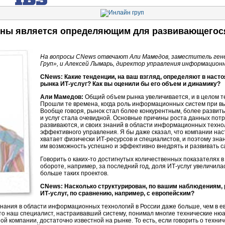
ены является определяющим для развивающегос
На вопросы CNews отвечают Али Мамедов, заместитель ген
Груп», и Алексей Лымарь, директор управления информацион
СNews: Какие тенденции, на ваш взгляд, определяют в наст
рынка ИТ-услуг? Как вы оценили бы его объем и динамику?
Али Мамедов:
Общий объем рынка увеличивается, и в целом т
Прошли те времена, когда роль информационных систем при вы
Вообще говоря, рынок стал более конкурентным, более развит
и услуг стала очевидной. Основные причины роста данных потр
развиваются, и своих знаний в области информационных технол
эффективного управления. Я бы даже сказал, что компании нас
хватает физически ИТ-ресурсов и специалистов, и поэтому знан
им возможность успешно и эффективно внедрять и развивать
Говорить о
каких-то
достигнутых количественных показателях в
обороте, например, за последний год, доля
ИТ-услуг
увеличилас
больше таких проектов.
CNews: Насколько структурирован, по вашим наблюдениям,
ИТ-услуг
, по сравнению, например, с европейским?
знания в области информационных технологий в России даже больше, чем в е
 что наш специалист, настраивавший систему, понимал многие технические ню
й компании, достаточно известной на рынке. То есть, если говорить о техни