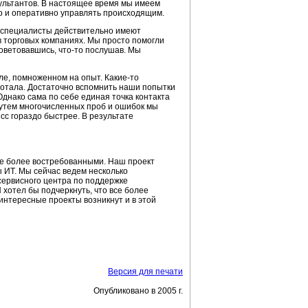
ультантов. В настоящее время мы имеем
о и оперативно управлять происходящим.
специалисты действительно имеют
 в торговых компаниях. Мы просто помогли
оветовавшись,
что-то
послушав. Мы
ле, помноженном на опыт.
Какие-то
ботала. Достаточно вспомнить наши попытки
днако сама по себе единая точка контакта
путем многочисленных проб и ошибок мы
сс гораздо быстрее. В результате
все более востребованными. Наш проект
 ИТ. Мы сейчас ведем несколько
 сервисного центра по поддержке
хотел бы подчеркнуть, что все более
 интересные проекты возникнут и в этой
Версия для печати
Опубликовано в 2005 г.