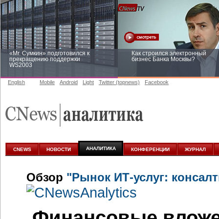
«Mr. Сумкин» подготовился к
Как строился электронный
прекращению поддержки
бизнес Банка Москвы?
WS2003
English
Mobile
Android
Light
Twitter (topnews)
Facebook
Заоблачная оптимизация: как
Рейтинг CNewsInfrastructure 20
Faberlic изменил подход к
приглашаем участвовать
аналитике
АНАЛИТИКА
CNEWS
НОВОСТИ
КОНФЕРЕНЦИИ
ЖУРНАЛ
Обзор
"Рынок ИТ-услуг: консалт
Финансовые вложен