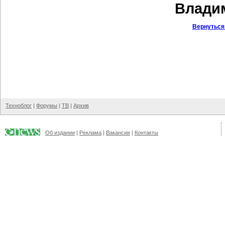
Владим
Вернуться
Техноблог
|
Форумы
|
ТВ
|
Архив
Об издании
|
Реклама
|
Вакансии
|
Контакты