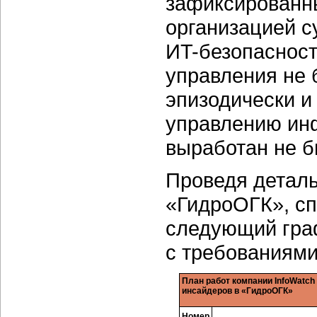
зафиксированн
организацией 
ИT-безопаснос
управления не 
эпизодически и
управлению ин
выработан не б
Проведя детал
«ГидроОГК», сп
следующий граф
с требованиями
План работ компании InfoWatc
инсайдеров в «ГидроОГК»
Номер