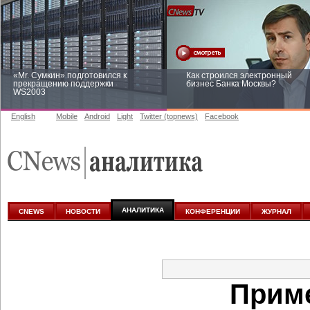
«Mr. Сумкин» подготовился к
Как строился электронный
прекращению поддержки
бизнес Банка Москвы?
WS2003
English
Mobile
Android
Light
Twitter (topnews)
Facebook
Заоблачная оптимизация: как
Рейтинг CNewsInfrastructure 20
Faberlic изменил подход к
приглашаем участвовать
аналитике
АНАЛИТИКА
CNEWS
НОВОСТИ
КОНФЕРЕНЦИИ
ЖУРНАЛ
Приме