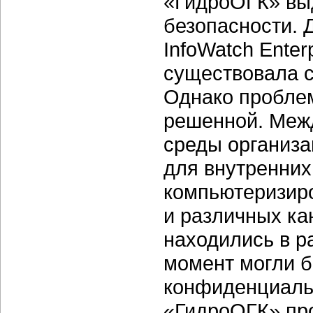
«ГидроОГК» вы
безопасности. 
InfoWatch Enter
существовала с
Однако проблем
решенной. Межд
среды организа
для внутренних 
компьютеризиро
и различных ка
находились в р
момент могли б
конфиденциаль
«ГидроОГК» про