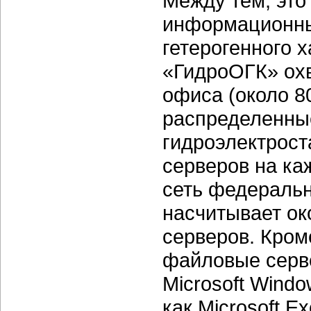
Между тем, это
информационных
гетерогенного 
«ГидроОГК» охв
офиса (около 8
распределенные
гидроэлектрост
серверов на ка
сеть федераль
насчитывает ок
серверов. Кром
файловые серв
Microsoft Wind
как Microsoft E