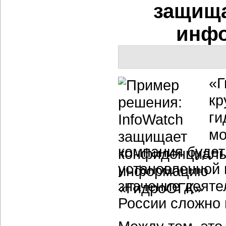
защищ
инфо
«Г
кр
ги
мо
компания будет
установленной 
значение деяте
России сложно 