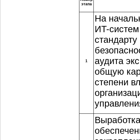
этапа
На началь
ИT-систем 
стандарту
безопасно
аудита эк
1
общую кар
степени в
организац
управлени
Выработка
обеспечен