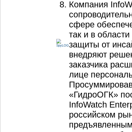
Компания InfoW
сопроводительн
сфере обеспече
так и в област
защиты от инса
внедряют решен
заказчика расш
лице персональ
Просуммировав 
«ГидроОГК» пос
InfoWatch Enter
российском рын
предъявленным