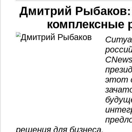
Дмитрий Рыбаков:
комплексные 
Ситуа
росси
CNews
прези
этот 
зачато
будущ
интег
предл
решения для бизнеса.