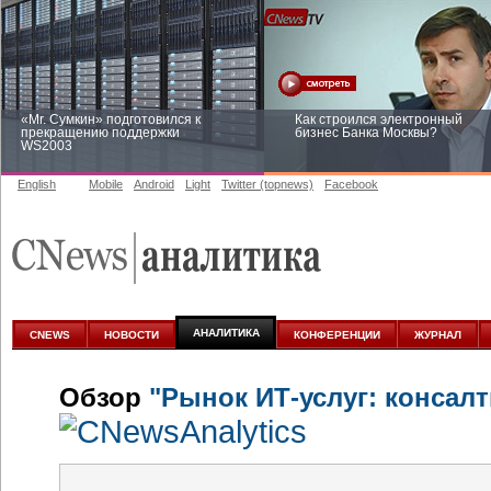
«Mr. Сумкин» подготовился к
Как строился электронный
прекращению поддержки
бизнес Банка Москвы?
WS2003
English
Mobile
Android
Light
Twitter (topnews)
Facebook
Заоблачная оптимизация: как
Рейтинг CNewsInfrastructure 20
Faberlic изменил подход к
приглашаем участвовать
аналитике
АНАЛИТИКА
CNEWS
НОВОСТИ
КОНФЕРЕНЦИИ
ЖУРНАЛ
Обзор
"Рынок ИТ-услуг: консалт