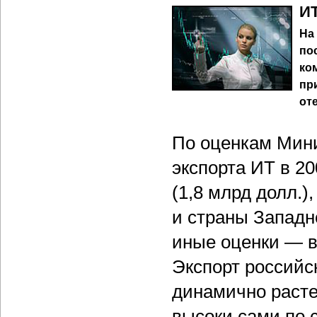
ИТ
На
по
ко
пр
от
По оценкам Мин
экспорта ИТ в 20
(1,8 млрд долл.
и страны Западн
иные оценки — в
Экспорт российс
динамично расте
высоки сами по с