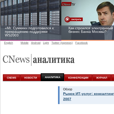
«Mr. Сумкин» подготовился к
Как строился электронный
прекращению поддержки
бизнес Банка Москвы?
WS2003
English
Mobile
Android
Light
Twitter (topnews)
Facebook
Заоблачная оптимизация:
Рейтинг CNewsInfrastructur
как Faberlic изменил подход
2015: приглашаем
к аналитике
участвовать
АНАЛИТИКА
CNEWS
НОВОСТИ
КОНФЕРЕНЦИИ
ЖУРНАЛ
Обзор
Рынок ИТ-услуг: консалтинг
2007