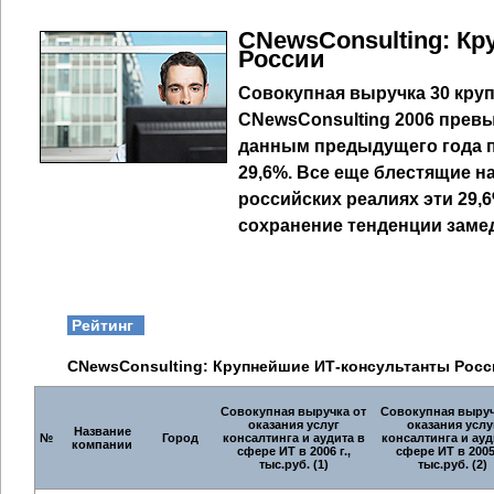
CNewsConsulting: К
России
Совокупная выручка 30 кру
CNewsConsulting 2006 превы
данным предыдущего года п
29,6%. Все еще блестящие н
российских реалиях эти 29,
сохранение тенденции замед
Рейтинг
CNewsConsulting: Крупнейшие ИТ-консультанты Росс
Совокупная выручка от
Совокупная выруч
оказания услуг
оказания услу
Название
№
Город
консалтинга и аудита в
консалтинга и ауд
компании
сфере ИТ в 2006 г.,
сфере ИТ в 2005 
тыс.руб. (1)
тыс.руб. (2)