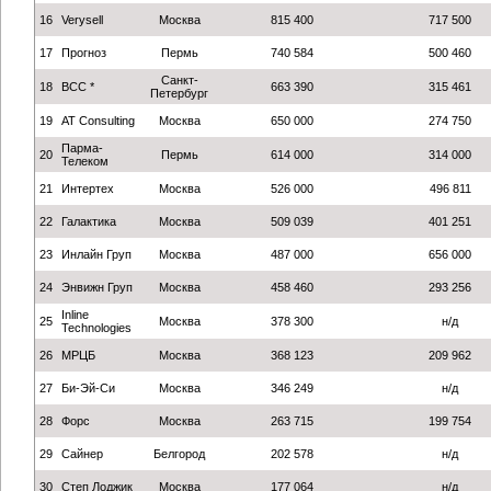
16
Verysell
Москва
815 400
717 500
17
Прогноз
Пермь
740 584
500 460
Санкт-
18
ВСС *
663 390
315 461
Петербург
19
AT Consulting
Москва
650 000
274 750
Парма-
20
Пермь
614 000
314 000
Телеком
21
Интертех
Москва
526 000
496 811
22
Галактика
Москва
509 039
401 251
23
Инлайн Груп
Москва
487 000
656 000
24
Энвижн Груп
Москва
458 460
293 256
Inline
25
Москва
378 300
н/д
Technologies
26
МРЦБ
Москва
368 123
209 962
27
Би-Эй-Си
Москва
346 249
н/д
28
Форс
Москва
263 715
199 754
29
Сайнер
Белгород
202 578
н/д
30
Степ Лоджик
Москва
177 064
н/д