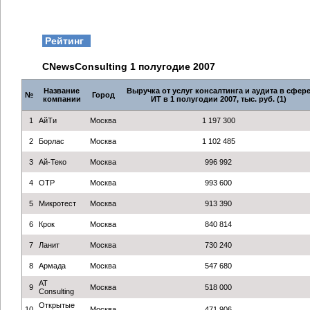
Рейтинг
CNewsConsulting 1 полугодие 2007
Название
Выручка от услуг консалтинга и аудита в сфер
№
Город
компании
ИТ в 1 полугодии 2007, тыс. руб. (1)
1
АйТи
Москва
1 197 300
2
Борлас
Москва
1 102 485
3
Ай-Теко
Москва
996 992
4
ОТР
Москва
993 600
5
Микротест
Москва
913 390
6
Крок
Москва
840 814
7
Ланит
Москва
730 240
8
Армада
Москва
547 680
AT
9
Москва
518 000
Consulting
Открытые
10
Москва
471 906