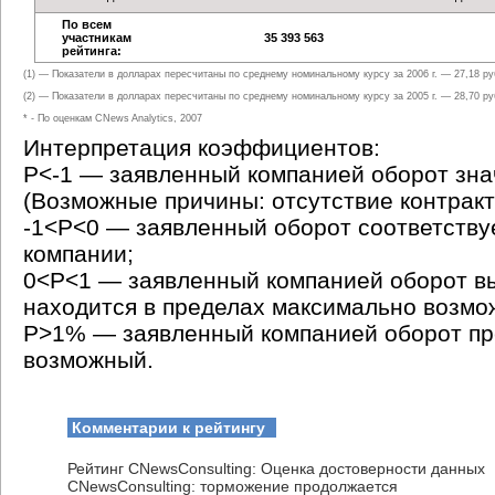
По всем
участникам
35 393 563
рейтинга:
(1) — Показатели в долларах пересчитаны по среднему номинальному курсу за 2006 г. — 27,18 ру
(2) — Показатели в долларах пересчитаны по среднему номинальному курсу за 2005 г. — 28,70 ру
* - По оценкам CNews Analytics, 2007
Интерпретация коэффициентов:
Р<-1 — заявленный компанией оборот зн
(Возможные причины: отсутствие контракто
-1<P<0 — заявленный оборот соответству
компании;
0<P<1 — заявленный компанией оборот в
находится в пределах максимально возмо
P>1% — заявленный компанией оборот п
возможный.
Комментарии к рейтингу
Рейтинг CNewsConsulting: Оценка достоверности данных
CNewsConsulting: торможение продолжается