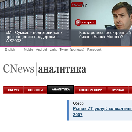
«Mr. Сумкин» подготовился к
Как строился электронный
прекращению поддержки
бизнес Банка Москвы?
WS2003
English
Mobile
Android
Light
Twitter (topnews)
Facebook
Заоблачная оптимизация:
Рейтинг CNewsInfrastructur
как Faberlic изменил подход
2015: приглашаем
к аналитике
участвовать
АНАЛИТИКА
CNEWS
НОВОСТИ
КОНФЕРЕНЦИИ
ЖУРНАЛ
Обзор
Рынок ИТ-услуг: консалтинг
2007