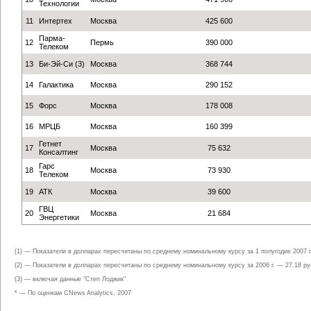
Технологии
11
Интертех
Москва
425 600
Парма-
12
Пермь
390 000
Телеком
13
Би-Эй-Си (3)
Москва
368 744
14
Галактика
Москва
290 152
15
Форс
Москва
178 008
16
МРЦБ
Москва
160 399
Гетнет
17
Москва
75 632
Консалтинг
Гарс
18
Москва
73 930
Телеком
19
АТК
Москва
39 600
ГВЦ
20
Москва
21 684
Энергетики
(1) — Показатели в долларах пересчитаны по среднему номинальному курсу за 1 полугодие 2007 г
(2) — Показатели в долларах пересчитаны по среднему номинальному курсу за 2006 г. — 27,18 ру
(3) — включая данные "Степ Лоджик"
* — По оценкам CNews Analytics, 2007