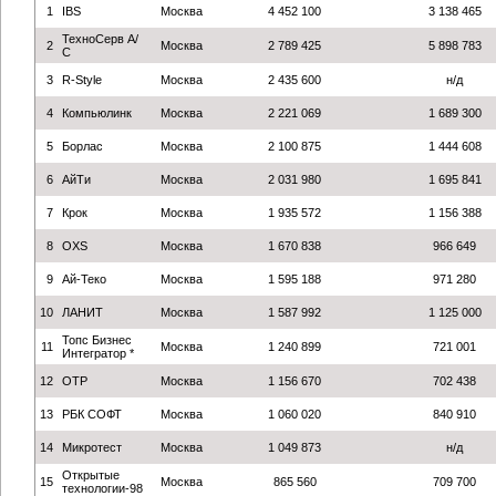
1
IBS
Москва
4 452 100
3 138 465
ТехноСерв А/
2
Москва
2 789 425
5 898 783
С
3
R-Style
Москва
2 435 600
н/д
4
Компьюлинк
Москва
2 221 069
1 689 300
5
Борлас
Москва
2 100 875
1 444 608
6
АйТи
Москва
2 031 980
1 695 841
7
Крок
Москва
1 935 572
1 156 388
8
OXS
Москва
1 670 838
966 649
9
Ай-Теко
Москва
1 595 188
971 280
10
ЛАНИТ
Москва
1 587 992
1 125 000
Топс Бизнес
11
Москва
1 240 899
721 001
Интегратор *
12
ОТР
Москва
1 156 670
702 438
13
РБК СОФТ
Москва
1 060 020
840 910
14
Микротест
Москва
1 049 873
н/д
Открытые
15
Москва
865 560
709 700
технологии-98