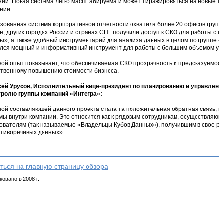
ий. Новая система легко масштабируема и может тиражироваться на новы
нии.
зованная система корпоративной отчетности охватила более 20 офисов гру
е, других городах России и странах СНГ получили доступ к СКО для работы 
ы», а также удобный инструментарий для анализа данных в целом по группе 
лся мощный и информативный инструмент для работы с большим объемом у
ой опыт показывает, что обеспечиваемая СКО прозрачность и предсказуемос
твенному повышению стоимости бизнеса.
ей Урусов, Исполнительный вице-президент по планированию и управле
тролю группы компаний «Интегра»:
ой составляющей данного проекта стала та положительная обратная связь,
мы внутри компании. Это относится как к рядовым сотрудникам, осуществляю
ователям (так называемые «Владельцы Кубов Данных»), получившим в свое 
тиворечивых данных».
ться на главную страницу обзора
овано в 2008 г.