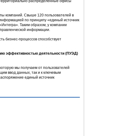
е территориально распределенные офисы
ппы компаний. Свыше 120 пользователей в
с информацией по принципу «единый источник
«Интегра». Таким образом, у компании
правленческой информации.
ть бизнес-процессов способствует
нию эффективностью деятельности (ПУЭД)
 которую мы получаем от пользователей
щим ввод данных, так и к ключевым
распоряжение единый источник