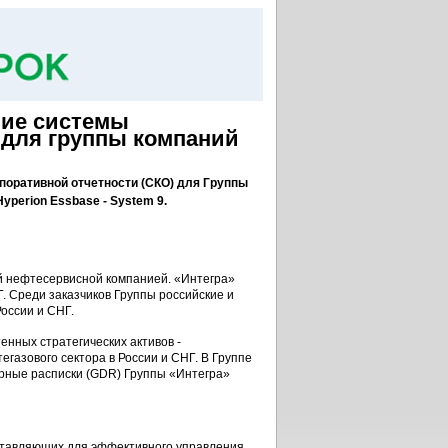
ние системы
 для группы компаний
поративной отчетности (СКО) для Группы
yperion Essbase - System 9.
й нефтесервисной компанией. «Интегра»
. Среди заказчиков Группы российские и
оссии и СНГ.
енных стратегических активов -
газового сектора в России и СНГ. В Группе
арные расписки (GDR) Группы «Интегра»
ставляющих для эффективного управления