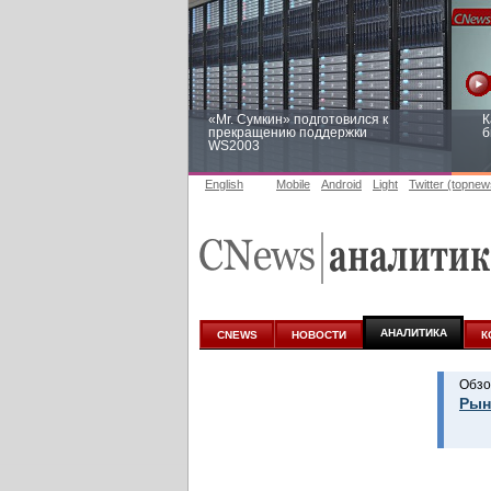
«Mr. Сумкин» подготовился к
К
прекращению поддержки
б
WS2003
English
Mobile
Android
Light
Twitter (topnew
Заоблачная оптимизация: как
Р
Faberlic изменил подход к
п
аналитике
АНАЛИТИКА
CNEWS
НОВОСТИ
К
Обзо
Рын