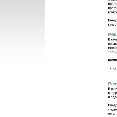
предп
прогр
конкр
Внедр
качес
Реш
В кач
по вн
много
тести
Комп
Or
Рез
В рез
внедр
и ряд
Внедр
с еди
орган