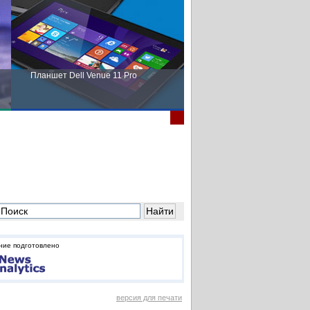
Планшет Dell Venue 11 Pro
Пора выбирать Fujitsu!
ние подготовлено
версия для печати