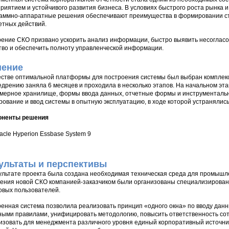
риятием и устойчивого развития бизнеса. В условиях быстрого роста рынка 
аммно-аппаратные решения обеспечивают преимущества в формировании ст
етных действий.
ение СКО призвано ускорить анализ информации, быстро выявить несогласов
тво и обеспечить полноту управленческой информации.
ение
естве оптимальной платформы для построения системы был выбран комплекс
едрению заняла 6 месяцев и проходила в несколько этапов. На начальном эт
мерное хранилище, формы ввода данных, отчетные формы и инструментальн
рование и ввод системы в опытную эксплуатацию, в ходе которой устранялис
оненты решения
acle Hyperion Essbase System 9
ультаты и перспективы
ультате проекта была создана необходимая техническая среда для промышл
ения новой СКО компанией-заказчиком были организованы специализирован
овых пользователей.
енная система позволила реализовать принцип «одного окна» по вводу данн
ными правилами, унифицировать методологию, повысить ответственность с
изовать для менеджмента различного уровня единый корпоративный источн