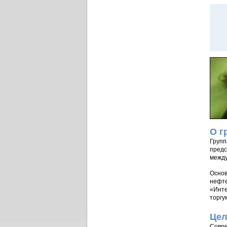
О г
Групп
предс
между
Основ
нефте
«Инте
торгу
Цел
Совре