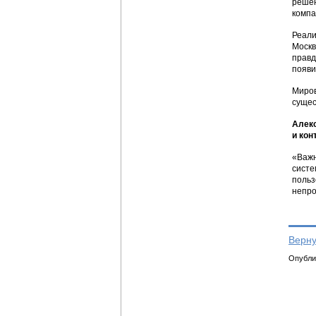
решен
компа
Реали
Москв
правд
появи
Миров
сущес
Алекс
и кон
«Важн
систе
польз
непро
Верну
Опублик