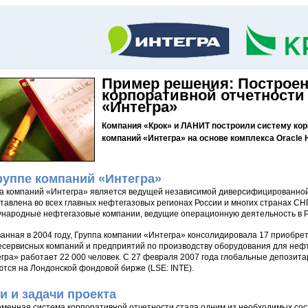
Пример решения: Построе
корпоративной отчетности
«Интегра»
Компания «Крок» и ЛАНИТ построили систему кор
компаний «Интегра» на основе комплекса Oracle H
руппе компаний «Интегра»
а компаний «Интегра» является ведущей независимой диверсифицированно
тавлена во всех главных нефтегазовых регионах России и многих странах СНГ
народные нефтегазовые компании, ведущие операционную деятельность в Р
анная в 2004 году, Группа компании «Интегра» консолидировала 17 приобрет
сервисных компаний и предприятий по производству оборудования для нефте
гра» работает 22 000 человек. С 27 февраля 2007 года глобальные депозит
ются на Лондонской фондовой бирже (LSE: INTE).
и и задачи проекта
менная система корпоративной отчетности стала одним из необходимых со