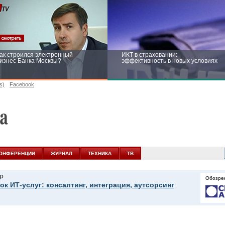
ак строился электронный
ИКТ в страховании:
изнес Банка Москвы?
эффективность в новых условиях
s)
Facebook
ейтинг CNewsInfrastructure 2015:
Информационная безопасность
риглашаем участвовать
бизнеса и госструктур: развитие в
новых условиях
ОНФЕРЕНЦИИ
ЖУРНАЛ
ТЕХНИКА
ТВ
р
Обозре
ок ИТ-услуг: консалтинг, интеграция, аутсорсинг