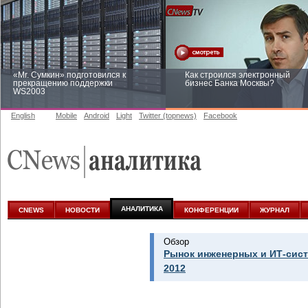
«Mr. Сумкин» подготовился к
Как строился электронный
прекращению поддержки
бизнес Банка Москвы?
WS2003
English
Mobile
Android
Light
Twitter (topnews)
Facebook
Заоблачная оптимизация: как
Рейтинг CNewsInfrastructure 20
Faberlic изменил подход к
приглашаем участвовать
аналитике
АНАЛИТИКА
CNEWS
НОВОСТИ
КОНФЕРЕНЦИИ
ЖУРНАЛ
Обзор
Рынок инженерных и ИТ-сист
2012