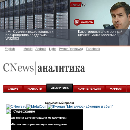
«Mr. Сумкин» подготовился к
Как строился электронный
прекращению поддержки
бизнес Банка Москвы?
WS2003
English
Mobile
Android
Light
Twitter (topnews)
Facebook
Заоблачная оптимизация: как
Рейтинг CNewsInfrastructure 20
Faberlic изменил подход к
приглашаем участвовать
аналитике
АНАЛИТИКА
CNEWS
НОВОСТИ
КОНФЕРЕНЦИИ
ЖУРНАЛ
Совместный проект
Содержание
•
История автоматизации металлургии
•
Рынок информатизации металлургии