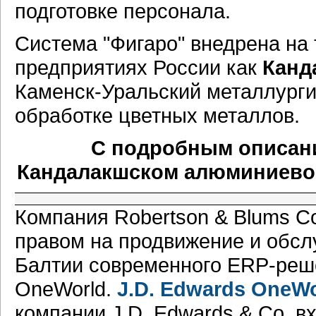
подготовке персонала.
Система "Фигаро" внедрена на
предприятиях России как
Канд
Каменск-Уральский металлурги
обработке цветных металлов.
С подробным описани
Кандалакшском алюминиево
Компания Robertson & Blums C
правом на продвижение и обсл
Балтии современного ERP-реше
OneWorld.
J.D. Edwards OneWo
компании J.D. Edwards & Co, 