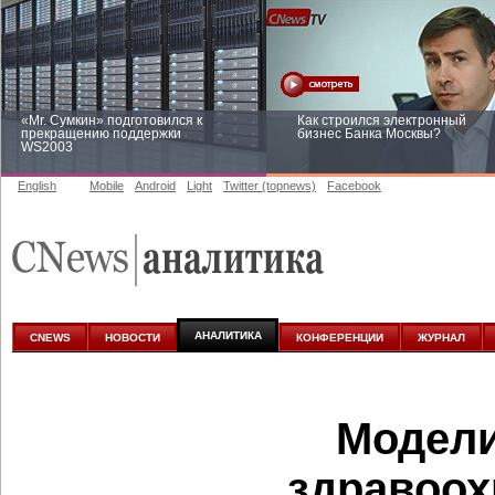
«Mr. Сумкин» подготовился к
Как строился электронный
прекращению поддержки
бизнес Банка Москвы?
WS2003
English
Mobile
Android
Light
Twitter (topnews)
Facebook
Заоблачная оптимизация: как
Рейтинг CNewsInfrastructure 20
Faberlic изменил подход к
приглашаем участвовать
аналитике
АНАЛИТИКА
CNEWS
НОВОСТИ
КОНФЕРЕНЦИИ
ЖУРНАЛ
Модели
здравоох