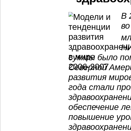
В 
во
мл
НИ
суммы было по
Северной Амер
развития миро
года стали пр
здравоохранени
обеспечение л
повышение уро
здравоохранен