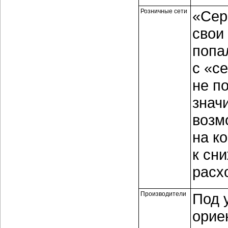
Розничные сети
«Сер
свои
попа
с «с
не п
знач
возм
на ко
к сн
расх
Производители
Под 
орие