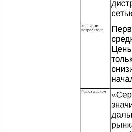
дист
сеть
Конечные
Перв
потребители
сред
Цены
толь
сниз
нача
Рынок в целом
«Сер
знач
даль
рынк