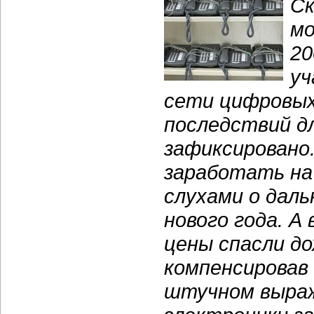
Ск
мо
20
уч
сети цифровых
последствий д
зафиксировано.
заработать на
слухами о дал
нового года. А
цены спасли до
компенсировав
штучном выраж