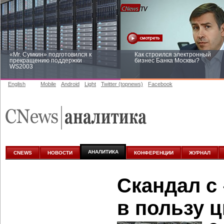
«Mr. Сумкин» подготовился к
Как строился электронный
прекращению поддержки
бизнес Банка Москвы?
WS2003
English
Mobile
Android
Light
Twitter (topnews)
Facebook
Заоблачная оптимизация: как
Рейтинг CNewsInfrastructure 20
Faberlic изменил подход к
приглашаем участвовать
аналитике
АНАЛИТИКА
CNEWS
НОВОСТИ
КОНФЕРЕНЦИИ
ЖУРНАЛ
Скандал с
в пользу 