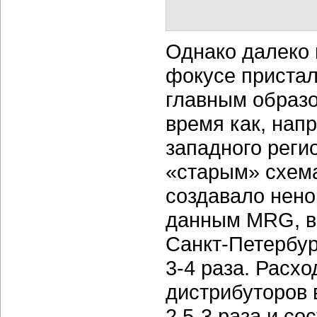
Однако далеко 
фокусе пристал
главным образо
время как, нап
западного реги
«старым» схема
создавало нен
данным MRG, 
Санкт-Петербур
3-4 раза.
Расход
дистрибуторов 
2,5-3 раза
и со