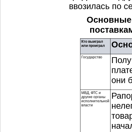
ввозилась по с
Основные 
поставка
Кто выиграл
Осно
или проиграл
Государство
Полу
плат
они 
МВД, ФТС и
Рапо
другие органы
исполнительной
неле
власти
това
нача