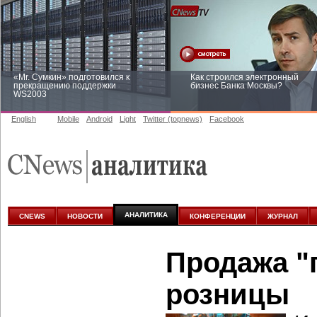
«Mr. Сумкин» подготовился к
Как строился электронный
прекращению поддержки
бизнес Банка Москвы?
WS2003
English
Mobile
Android
Light
Twitter (topnews)
Facebook
Заоблачная оптимизация: как
Рейтинг CNewsInfrastructure 20
Faberlic изменил подход к
приглашаем участвовать
аналитике
АНАЛИТИКА
CNEWS
НОВОСТИ
КОНФЕРЕНЦИИ
ЖУРНАЛ
Продажа "
розницы