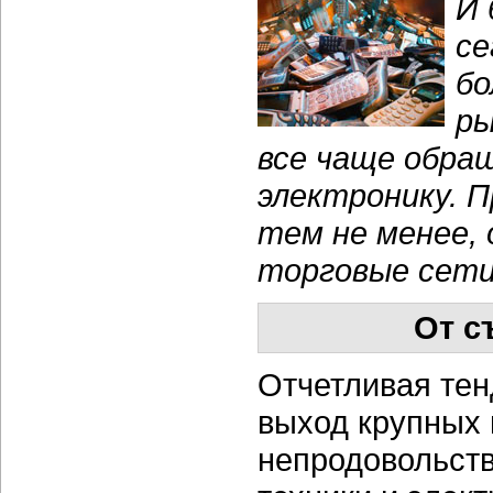
И 
се
бо
ры
все чаще обра
электронику. П
тем не менее,
торговые сети
От с
Отчетливая тен
выход крупных 
непродовольст