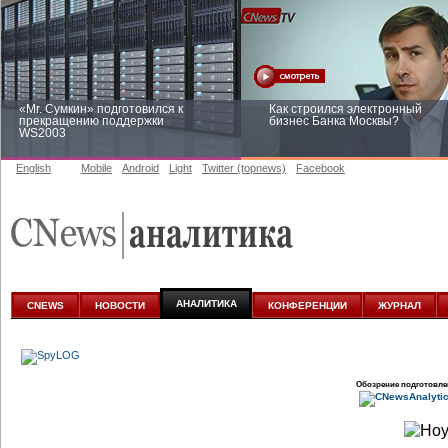
«Mr. Сумкин» подготовился к
Как строился электронный
прекращению поддержки
бизнес Банка Москвы?
WS2003
English
Mobile
Android
Light
Twitter (topnews)
Facebook
Заоблачная оптимизация: как
Рейтинг CNewsInfrastructure 20
Faberlic изменил подход к
приглашаем участвовать
аналитике
АНАЛИТИКА
CNEWS
НОВОСТИ
КОНФЕРЕНЦИИ
ЖУРНАЛ
Обозрение подготовле