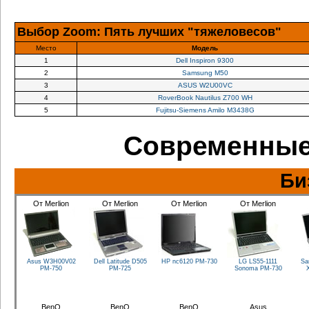
Выбор Zoom: Пять лучших "тяжеловесов"
Место
Модель
1
Dell Inspiron 9300
2
Samsung M50
3
ASUS W2U00VC
4
RoverBook Nautilus Z700 WH
5
Fujitsu-Siemens Amilo M3438G
Современные
Би
От Merlion
От Merlion
От Merlion
От Merlion
Asus W3H00V02
Dell Latitude D505
HP nc6120
PM-730
LG LS55-1111
Sa
PM-750
PM-725
Sonoma
PM-730
BenQ
BenQ
BenQ
Asus