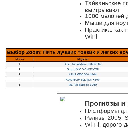
Тайваньские п
выигрывают
1000 мелочей 
Мыши для ноут
Практика: как 
WiFi
Выбор Zoom: Пять лучших тонких и легких но
Место
Модель
1
Acer TravelMate 3004WTMi
2
Sony VAIO VGN-T2XRP
3
ASUS W5G00A White
4
RoverBook Nautilus X200
5
MSI MegaBook S260
Прогнозы и
Платформы для
Релизы 2005: 
Wi-Fi: дорого 