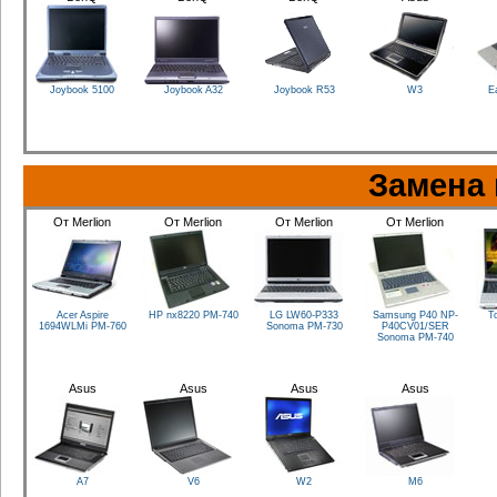
Joybook 5100
Joybook A32
Joybook R53
W3
E
Замена 
От Merlion
От Merlion
От Merlion
От Merlion
Acer Aspire
HP nx8220
PM-740
LG LW60-P333
Samsung P40 NP-
To
1694WLMi
PM-760
Sonoma
PM-730
P40CV01/SER
Sonoma
PM-740
Asus
Asus
Asus
Asus
A7
V6
W2
M6