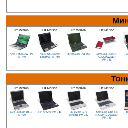
Мин
От Merlion
От Merlion
От Merlion
От Merlion
Acer TM3002WTMi
Asus W5G00A02
HP nc4200
PM-750
Samsung Q30 NP-
So
PM-740
Sonoma
PM-750
Q30C002/SER
PM-733
Тон
От Merlion
От Merlion
От Merlion
От Merlion
Dell Latitude D610
HP nc6220
PM-740
LG LM60-1777
Samsung X10Plus
To
PM-730
Sonoma
PM-730
NX10PRCV07/SER
PM-745