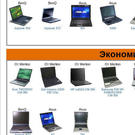
BenQ
BenQ
Asus
Asus
Joybook S52
Joybook S72
W5
S300
Ea
Эконом
От Merlion
От Merlion
От Merlion
От Merlion
Acer TM2355XC
Dell Inspiron i2200
HP nx6110
CM-360
Samsung P29 NP-
CM-360
PM-715a
P29K001/SER
CM-350
BenQ
Asus
Asus
Joybook R22
A3
Z91