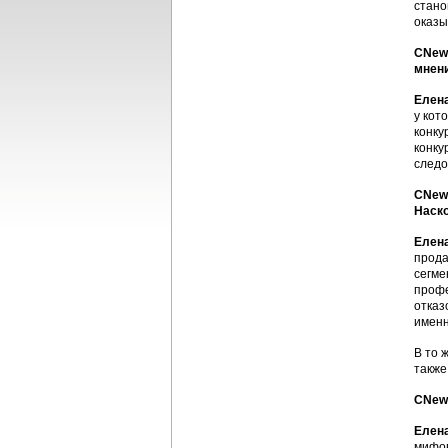
стано
оказы
CNews
мнен
Елен
у кот
конку
конку
следо
CNews
Наско
Елен
прода
сегме
профе
отказ
именн
В то 
также
CNews
Елен
мифов