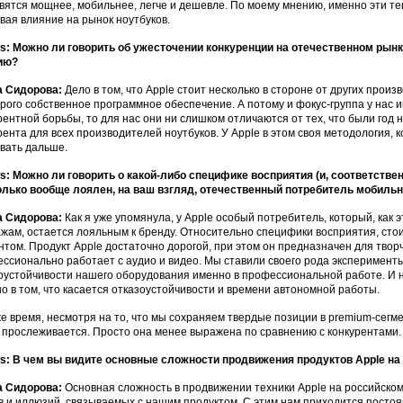
вятся мощнее, мобильнее, легче и дешевле. По моему мнению, именно эти т
вая влияние на рынок ноутбуков.
: Можно ли говорить об ужесточении конкуренции на отечественном рынк
ию?
а Сидорова:
Дело в том, что Apple стоит несколько в стороне от других прои
орого собственное программное обеспечение. А потому и фокус-группа у нас 
рентной борьбы, то для нас они ни слишком отличаются от тех, что были год н
рента для всех производителей ноутбуков. У Apple в этом своя методология, к
вать дальше.
: Можно ли говорить о какой-либо специфике восприятия (и, соответствен
лько вообще лоялен, на ваш взгляд, отечественный потребитель мобильн
а Сидорова:
Как я уже упомянула, у Apple особый потребитель, который, как
жам, остается лояльным к бренду. Относительно специфики восприятия, стои
нтом. Продукт Apple достаточно дорогой, при этом он предназначен для творч
ссионально работает с аудио и видео. Мы ставили своего рода эксперименты
оустойчивости нашего оборудования именно в профессиональной работе. И 
о в том, что касается отказоустойчивости и времени автономной работы.
же время, несмотря на то, что мы сохраняем твердые позиции в premium-сегме
 прослеживается. Просто она менее выражена по сравнению с конкурентами.
: В чем вы видите основные сложности продвижения продуктов Apple на
а Сидорова:
Основная сложность в продвижении техники Apple на российско
 и иллюзий, связываемых с нашим продуктом. С этим нам приходится посто