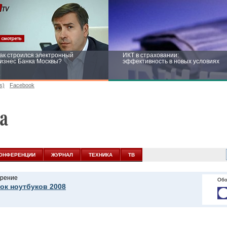
ак строился электронный
ИКТ в страховании:
изнес Банка Москвы?
эффективность в новых условиях
s)
Facebook
ейтинг CNewsInfrastructure 2015:
Информационная безопасность
риглашаем участвовать
бизнеса и госструктур: развитие в
новых условиях
ОНФЕРЕНЦИИ
ЖУРНАЛ
ТЕХНИКА
ТВ
рение
Обо
ок ноутбуков 2008