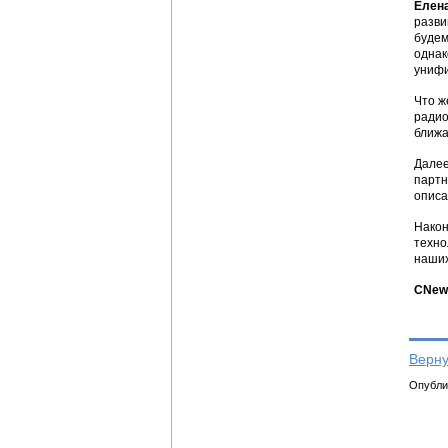
Елен
разви
будем
однак
унифи
Что ж
радио
ближа
Далее
партн
описа
Након
техно
наших
CNews
Верну
Опублик