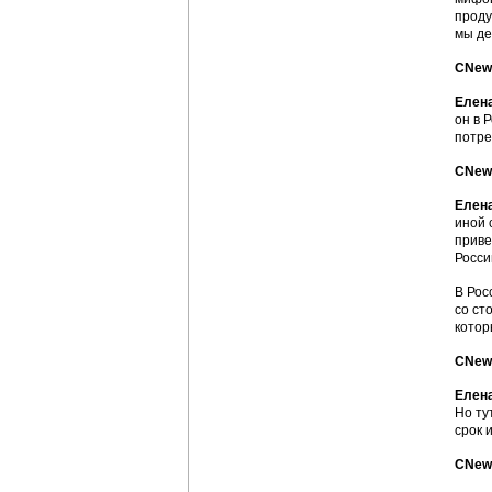
проду
мы де
CNews
Елен
он в 
потре
CNews
Елен
иной 
приве
Росси
В Рос
со ст
котор
CNews
Елен
Но ту
срок 
CNews