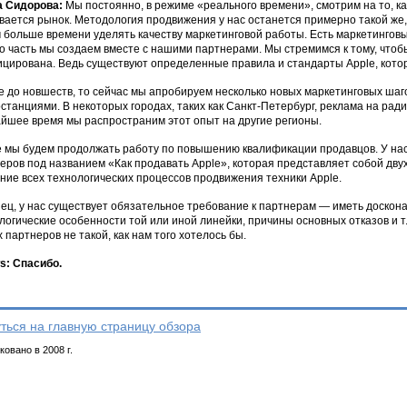
а Сидорова:
Мы постоянно, в режиме «реального времени», смотрим на то, как
вается рынок. Методология продвижения у нас останется примерно такой же, к
 больше времени уделять качеству маркетинговой работы. Есть маркетинговы
о часть мы создаем вместе с нашими партнерами. Мы стремимся к тому, чтоб
цирована. Ведь существуют определенные правила и стандарты Apple, кот
е до новшеств, то сейчас мы апробируем несколько новых маркетинговых шагов
станциями. В некоторых городах, таких как Санкт-Петербург, реклама на рад
йшее время мы распространим этот опыт на другие регионы.
 мы будем продолжать работу по повышению квалификации продавцов. У нас
еров под названием «Как продавать Apple», которая представляет собой дв
ние всех технологических процессов продвижения техники Apple.
ец, у нас существует обязательное требование к партнерам — иметь доскона
логические особенности той или иной линейки, причины основных отказов и т
 партнеров не такой, как нам того хотелось бы.
: Спасибо.
ться на главную страницу обзора
овано в 2008 г.