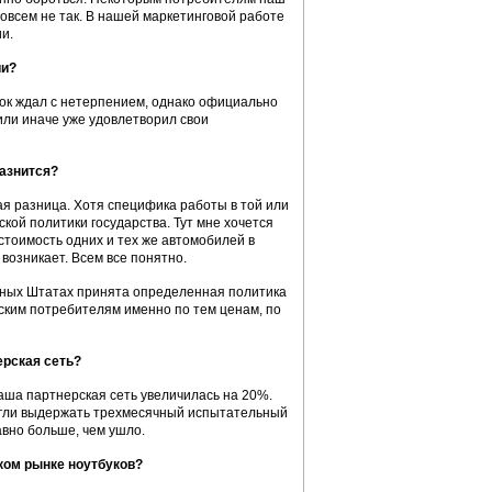
овсем не так. В нашей маркетинговой работе
и.
ии?
нок ждал с нетерпением, однако официально
 или иначе уже удовлетворил свои
разнится?
ная разница. Хотя специфика работы в той или
ской политики государства. Тут мне хочется
стоимость одних и тех же автомобилей в
возникает. Всем все понятно.
енных Штатах принята определенная политика
ским потребителям именно по тем ценам, по
ерская сеть?
Наша партнерская сеть увеличилась на 20%.
могли выдержать трехмесячный испытательный
авно больше, чем ушло.
ком рынке ноутбуков?