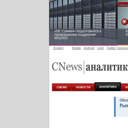
«Mr. Сумкин» подготовился к
К
прекращению поддержки
б
WS2003
English
Mobile
Android
Light
Twitter (topnew
Заоблачная оптимизация: как
Р
Faberlic изменил подход к
п
аналитике
АНАЛИТИКА
CNEWS
НОВОСТИ
К
Обоз
Рын