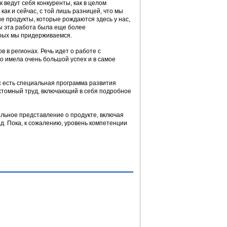
 ведут себя конкуренты, как в целом
ак и сейчас, с той лишь разницей, что мы
е продукты, которые рождаются здесь у нас,
ы эта работа была еще более
орых мы придерживаемся.
 в регионах. Речь идет о работе с
ио имела очень большой успех и в самое
 есть специальная программа развития
ухтомный труд, включающий в себя подробное
льное представление о продукте, включая
.д. Пока, к сожалению, уровень компетенции