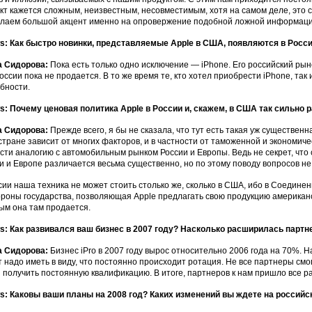
кт кажется сложным, неизвестным, несовместимым, хотя на самом деле, это с
лаем большой акцент именно на опровержение подобной ложной информаци
: Как быстро новинки, представляемые Apple в США, появляются в Росс
а Сидорова:
Пока есть только одно исключение — iPhone. Его российский ры
России пока не продается. В то же время те, кто хотел приобрести iPhone, так
бности.
: Почему ценовая политика Apple в России и, скажем, в США так сильно 
а Сидорова:
Прежде всего, я бы не сказала, что тут есть такая уж существен
стране зависит от многих факторов, и в частности от таможенной и экономиче
сти аналогию с автомобильным рынком России и Европы. Ведь не секрет, что 
и и Европе различается весьма существенно, но по этому поводу вопросов не 
сии наша техника не может стоить столько же, сколько в США, ибо в Соедин
ороны государства, позволяющая Apple предлагать свою продукцию американ
ым она там продается.
: Как развивался ваш бизнес в 2007 году? Насколько расширилась партн
а Сидорова:
Бизнес iPro в 2007 году вырос относительно 2006 года на 70%. 
т надо иметь в виду, что постоянно происходит ротация. Не все партнеры с
и получить постоянную квалификацию. В итоге, партнеров к нам пришло все р
: Каковы ваши планы на 2008 год? Каких изменений вы ждете на российс