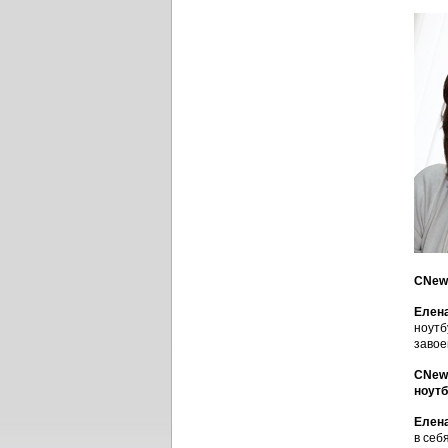
CNews
Елен
ноутб
завое
CNews
ноутб
Елен
в себ