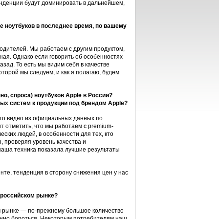
енденции будут доминировать в дальнейшем,
е ноутбуков в последнее время, по вашему
зводителей. Мы работаем с другим продуктом,
иная. Однако если говорить об особенностях
азад. То есть мы видим себя в качестве
оторой мы следуем, и как я полагаю, будем
но, спроса) ноутбуков Apple в России?
ых систем к продукции под брендом Apple?
 это видно из официальных данных по
т отметить, что мы работаем с premium-
еских людей, в особенности для тех, кто
, проверяя уровень качества и
наша техника показала лучшие результаты
нте, тенденция в сторону снижения цен у нас
 российском рынке?
м рынке — по-прежнему большое количество
янно бороться. Некоторым потребителям наш