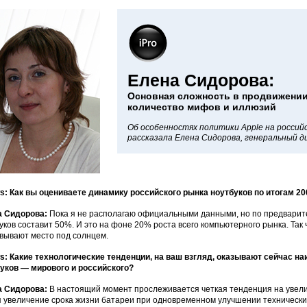
Елена Сидорова:
Основная сложность в продвижении
количество мифов и иллюзий
Об особенностях политики Apple на россий
рассказала Елена Сидорова, генеральный ди
: Как вы оцениваете динамику российского рынка ноутбуков по итогам 20
а Сидорова:
Пока я не располагаю официальными данными, но по предварит
уков составит 50%. И это на фоне 20% роста всего компьютерного рынка. Так ч
вывают место под солнцем.
: Какие технологические тенденции, на ваш взгляд, оказывают сейчас н
уков — мирового и российского?
а Сидорова:
В настоящий момент прослеживается четкая тенденция на увели
я увеличение срока жизни батареи при одновременном улучшении технически