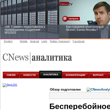
«Mr. Сумкин» подготовился к
Как строился электронный
прекращению поддержки
бизнес Банка Москвы?
WS2003
English
Mobile
Android
Light
Twitter (topnews)
Facebook
Заоблачная оптимизация: как
Рейтинг CNewsInfrastructure 20
Faberlic изменил подход к
приглашаем участвовать
аналитике
АНАЛИТИКА
CNEWS
НОВОСТИ
КОНФЕРЕНЦИИ
ЖУРНАЛ
Обзор подготовлен
Бесперебойное