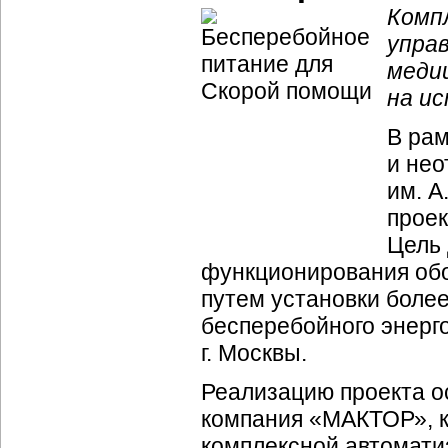
Комп
упра
меди
на и
В рам
и не
им. А
проек
Цель 
функционирования обо
путем установки боле
бесперебойного энерг
г. Москвы.
Реализацию проекта 
компания «МАКТОР», к
комплексной автомати