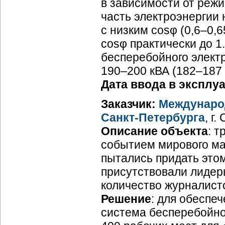
в зависимости от реж
часть электроэнергии
с низким cosφ (0,6–0,
cosφ практически до 1
бесперебойного элект
190–200 кВА (182–187 
Дата ввода в эксплу
Заказчик:
Междунар
Санкт-Петербурга
, г.
Описание объекта
: 
событием мирового ма
пытались придать это
присутствовали лидеры
количество журналист
Решение
: для обеспе
система бесперебойно