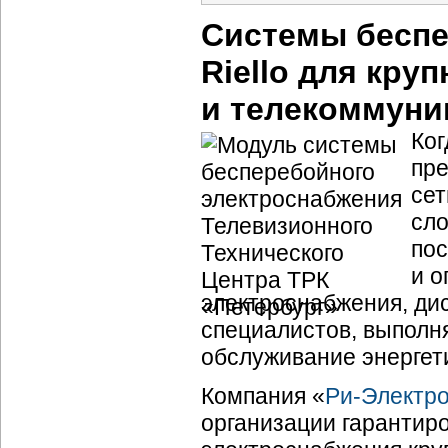
Системы беспе
Riello для кр
и телекоммуни
Ког
пре
сет
сло
пос
и 
электроснабжения, ди
специалистов, выпол
обслуживание энергет
Компания «
Ри-Электр
организации гарантир