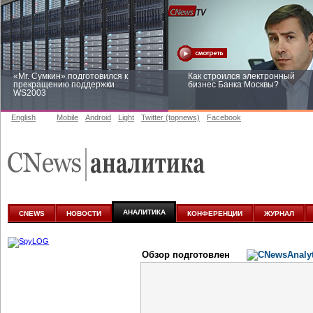
«Mr. Сумкин» подготовился к
Как строился электронный
прекращению поддержки
бизнес Банка Москвы?
WS2003
English
Mobile
Android
Light
Twitter (topnews)
Facebook
Заоблачная оптимизация: как
Рейтинг CNewsInfrastructure 20
Faberlic изменил подход к
приглашаем участвовать
аналитике
АНАЛИТИКА
CNEWS
НОВОСТИ
КОНФЕРЕНЦИИ
ЖУРНАЛ
Обзор подготовлен