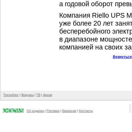
а годовой оборот прев
Компания Riello UPS Ma
уже более 20 лет заня
бесперебойного электр
в диапазоне мощностей
компанией на своих за
Вернуться
Техноблог
|
Форумы
|
ТВ
|
Архив
Об издании
|
Реклама
|
Вакансии
|
Контакты