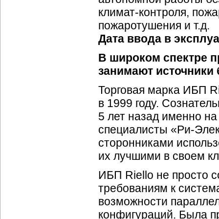
климат-контроля
, пож
пожаротушения и т.д.
Дата ввода в эксплу
В широком спектре 
занимают источники 
Торговая марка ИБП Ri
в 1999 году. Сознател
5 лет назад именно на
специалисты «
Ри-Эле
сторонниками использо
их лучшими в своем кл
ИБП Riello не просто
требованиям к систем
возможности параллел
конфигураций. Была п