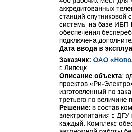
400 рабочих мест для
аккредитованных теле
станций спутниковой 
системы на базе ИБП R
обеспечения беспереб
подключена дополните
Дата ввода в эксплу
Заказчик:
ОАО «Ново
г. Липецк
Описание объекта
: 
проектов «
Ри-Электро
изготовленный по зака
третьего по величине 
Решение
: в состав к
электропитания с ДГУ
каждый. Комплекс обе
автономной работы бе