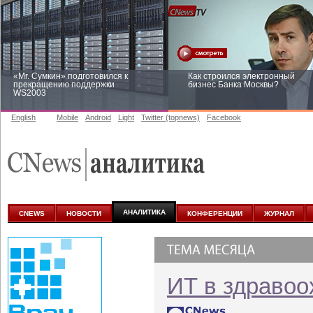
«Mr. Сумкин» подготовился к
Как строился электронный
прекращению поддержки
бизнес Банка Москвы?
WS2003
English
Mobile
Android
Light
Twitter (topnews)
Facebook
Заоблачная оптимизация: как
Рейтинг CNewsInfrastructure 20
Faberlic изменил подход к
приглашаем участвовать
аналитике
АНАЛИТИКА
CNEWS
НОВОСТИ
КОНФЕРЕНЦИИ
ЖУРНАЛ
ИТ в здравоо