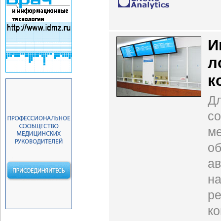
И
л
к
Д
со
м
об
ав
на
ре
ко