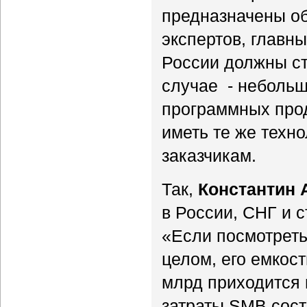
предназначены о
экспертов, главн
России должны ст
случае - небольш
программных прод
иметь те же техн
заказчикам.
Так,
Константин
в России, СНГ и с
«Если посмотреть
целом, его емкост
млрд приходится 
затраты SMB сост