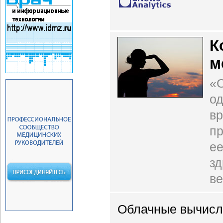
К
м
«О
од
вр
пр
ее
зд
в
Облачные вычисл