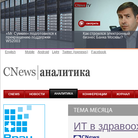
«Mr. Сумкин» подготовился к
Как строился электронный
прекращению поддержки
бизнес Банка Москвы?
WS2003
English
Mobile
Android
Light
Twitter (topnews)
Facebook
Заоблачная оптимизация: как
Рейтинг CNewsInfrastructure 20
Faberlic изменил подход к
приглашаем участвовать
аналитике
АНАЛИТИКА
CNEWS
НОВОСТИ
КОНФЕРЕНЦИИ
ЖУРНАЛ
ИТ в здравоо