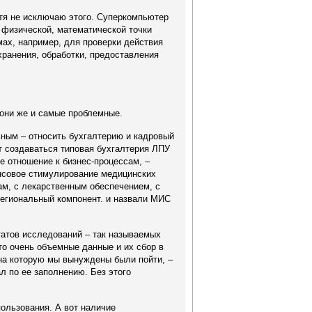
отя не исключаю этого. Суперкомпьютер
физической, математической точки
мах, например, для проверки действия
хранения, обработки, предоставления
они же и самые проблемные.
ным – относить бухгалтерию и кадровый
т создаваться типовая бухгалтерия ЛПУ
е отношение к бизнес-процессам, –
нсовое стимулирование медицинских
ам, с лекарственным обеспечением, с
региональный компонент. и назвали МИС
татов исследований – так называемых
то очень объемные данные и их сбор в
на которую мы вынуждены были пойти, –
л по ее заполнению. Без этого
ользования. А вот наличие