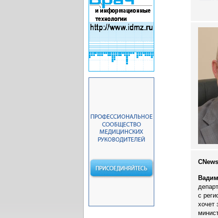
CNews
Вадим
департ
с реги
хочет 
минист