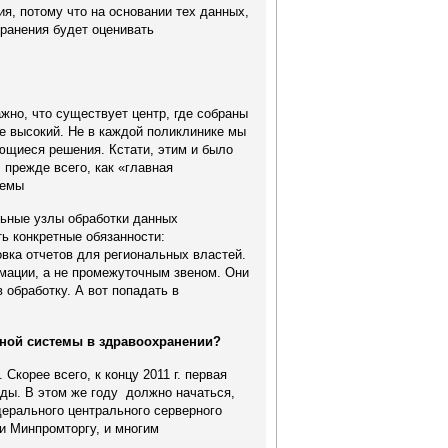
я, потому что на основании тех данных,
ранения будет оценивать
жно, что существует центр, где собраны
е высокий. Не в каждой поликлинике мы
ющиеся решения. Кстати, этим и было
прежде всего, как «главная
темы
льные узлы обработки данных
ь конкретные обязанности:
вка отчетов для региональных властей.
ации, а не промежуточным звеном. Они
обработку. А вот попадать в
ной системы в здравоохранении?
корее всего, к концу 2011 г. первая
нды. В этом же году должно начаться,
ерального центрального серверного
 и Минпромторгу, и многим