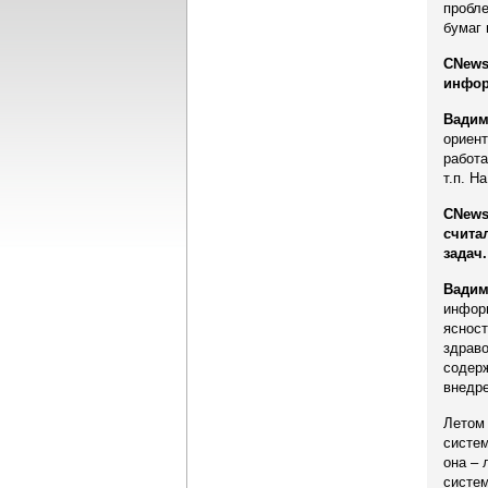
пробле
бумаг 
CNews
инфор
Вадим
ориент
работа
т.п. Н
CNews
счита
задач
Вадим
информ
ясност
здраво
содерж
внедре
Летом 
систем
она –
систем