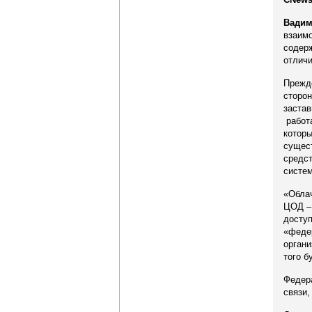
Вадим
взаимо
содерж
отличи
Прежде
сторон
застав
работа
которы
сущест
средст
систем
«Облач
ЦОД – 
доступ
«федер
органи
того б
Федер
связи,