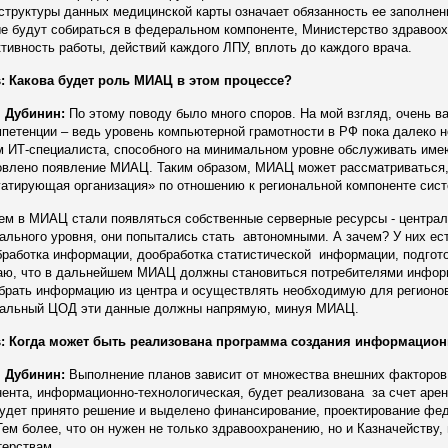
труктуры данных медицинской карты означает обязанность ее заполнени
е будут собираться в федеральном компоненте, Министерство здравоох
ивность работы, действий каждого ЛПУ, вплоть до каждого врача.
: Какова будет роль МИАЦ в этом процессе?
 Дубинин:
По этому поводу было много споров. На мой взгляд, очень ва
петенции – ведь уровень компьютерной грамотности в РФ пока далеко н
 ИТ-специалиста, способного на минимальном уровне обслуживать име
влено появление МИАЦ. Таким образом, МИАЦ может рассматриваться, 
уатирующая организация» по отношению к региональной компоненте сис
ем в МИАЦ стали появляться собственные серверные ресурсы - центра
ального уровня, они попытались стать автономными. А зачем? У них ест
работка информации, дообработка статистической информации, подгото
аю, что в дальнейшем МИАЦ должны становиться потребителями информ
брать информацию из центра и осуществлять необходимую для регионов 
альный ЦОД эти данные должны напрямую, минуя МИАЦ.
: Когда может быть реализована программа создания информацион
 Дубинин:
Выполнение планов зависит от множества внешних факторов. С
ента, информационно-технологическая, будет реализована за счет аре
удет принято решение и выделено финансирование, проектирование фед
Тем более, что он нужен не только здравоохранению, но и Казначейству,
терствам.