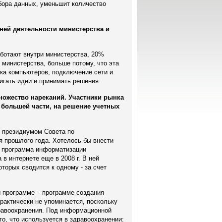
бора данных, уменьшит количество
ней деятельности министерства и
аботают внутри министерства, 20%
 министерства, больше потому, что эта
вка компьютеров, подключение сети и
игать идеи и принимать решения.
ожество нареканий. Участники рынка
о большей части, на решение учетных
 президиумом Совета по
я прошлого года. Хотелось бы внести
т программа информатизации
в интернете еще в 2008 г. В ней
торых сводится к одному - за счет
й программе – программе создания
рактически не упоминается, поскольку
равоохранения. Под информационной
го, что используется в здравоохранении: