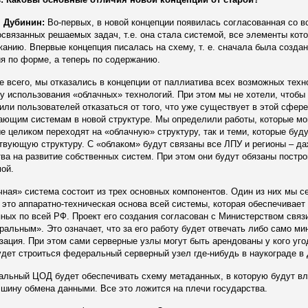
 Дубинин:
Во-первых, в новой концепции появилась согласованная со 
связанных решаемых задач, т.е. она стала системой, все элементы кот
анию. Впервые концепция писалась на схему, т. е. сначала была создана
я по форме, а теперь по содержанию.
 всего, мы отказались в концепции от паллиатива всех возможных техн
у использования «облачных» технологий. При этом мы не хотели, чтоб
или пользователей отказаться от того, что уже существует в этой сфере
ющим системам в новой структуре. Мы определили работы, которые мог
е целиком переходят на «облачную» структуру, так и теми, которые бу
вующую структуру. С «облаком» будут связаны все ЛПУ и регионы – даж
ва на развитие собственных систем. При этом они будут обязаны постр
ой.
ная» система состоит из трех основных компонентов. Один из них мы 
это аппаратно-техническая основа всей системы, которая обеспечивает
ных по всей РФ. Проект его создания согласован с Министерством связ
альным». Это означает, что за его работу будет отвечать либо само м
зация. При этом сами серверные узлы могут быть арендованы у кого уг
удет строиться федеральный серверный узел где-нибудь в наукограде в 
альный ЦОД будет обеспечивать схему метаданных, в которую будут вл
 шину обмена данными. Все это ложится на плечи государства.