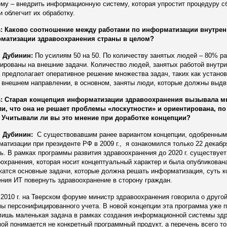
му – внедрить информационную систему, которая упростит процедуру с
и облегчит их обработку.
: Каково соотношение между работами по информатизации внутрен
матизации здравоохранения страны в целом?
 Дубинин:
По усилиям 50 на 50. По количеству занятых людей – 80% р
ированы на внешние задачи. Количество людей, занятых работой внутри
 предполагает оперативное решение множества задач, таких как устано
а внешнем направлении, в основном, заняты люди, которые должны выдв
: Старая концепция информатизации здравоохранения вызывала мн
ли, что она не решает проблемы «лоскутности» и ориентирована, п
. Учитывали ли вы это мнение при доработке концепции?
 Дубинин:
С существовавшим ранее вариантом концепции, одобренным
атизации при президенте РФ в 2009 г., я ознакомился только 22 декабр
ь. В рамках программы развития здравоохранения до 2020 г. существуе
охранения, которая носит концептуальный характер и была опубликована 
атся основные задачи, которые должна решать информатизация, суть ко
ния ИТ повернуть здравоохранение в сторону граждан.
2010 г. на Тверском форуме министр здравоохранения говорила о друго
ы персонифицированного учета. В новой концепции эта программа уже п
 лишь маленькая задача в рамках создания информационной системы зд
ой понимается не конкретный программный продукт, а перечень всего то