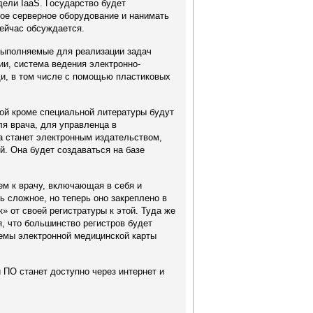
дели IaaS. Государство будет
вое серверное оборудование и нанимать
сейчас обсуждается.
выполняемые для реализации задач
и, система ведения электронно-
и, в том числе с помощью пластиковых
рой кроме специальной литературы будут
ля врача, для управленца в
а станет электронным издательством,
. Она будет создаваться на базе
ем к врачу, включающая в себя и
ь сложное, но теперь оно закреплено в
» от своей регистратуры к этой. Туда же
я, что большинство регистров будет
емы электронной медицинской карты
 ПО станет доступно через интернет и