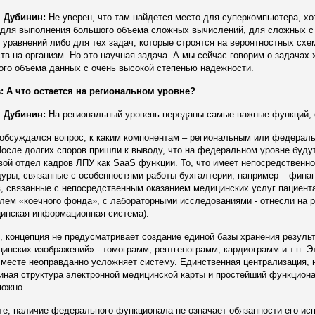
 Дубинин:
Не уверен, что там найдется место для суперкомпьютера, х
 для выполнения большого объема сложных вычислений, для сложных с 
 уравнений либо для тех задач, которые строятся на вероятностных схе
тв на организм. Но это научная задача. А мы сейчас говорим о задачах 
го объема данных с очень высокой степенью надежности.
: А что остается на региональном уровне?
 Дубинин:
На региональный уровень переданы самые важные функций, 
обсуждался вопрос, к каким компонентам – региональным или федераль
После долгих споров пришли к выводу, что на федеральном уровне буду
вой отдел кадров ЛПУ как SaaS функции. То, что имеет непосредственно
уры, связанные с особенностями работы бухгалтерии, например – фина
, связанные с непосредственным оказанием медицинских услуг пациент
лем «коечного фонда», с лабораторными исследованиями - отнесли на 
цинская информационная система).
, концепция не предусматривает создание единой базы хранения резуль
инских изображений» - томограмм, рентгенограмм, кардиограмм и т.п. Э
месте неоправданно усложняет систему. Единственная централизация, 
иная структура электронной медицинской карты и простейший функциона
можно.
е, наличие федерального функционала не означает обязанности его исп