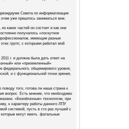
а президиуме Совета по информатизации
и этим уже пришлось заниматься мне.
из каких частей он состоит и как они
постоянно получалось «лоскутное
п профессионалов, имеющие разные
этих групп, с которыми работал мой
2011 г. и должна была дать ответ на
блачный» или «приземленный»
лее федерального, общемирового уровня,
ской, и с функциональной точки зрения,
поводу того, готова ли наша страна к
ия вопрос. Есть мнение, что необходимо
оказано. «Безоблачные» технологии, при
тиву, к характеру работы данного ЛПУ
вой системой, пусть в сто раз лучшей с
», которые могут иметь фатальные