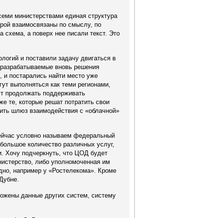
всеми министерствами единая структура
орой взаимосвязаны по смыслу, по
 схема, а поверх нее писали текст. Это
ологий и поставили задачу двигаться в
ы разрабатываемые вновь решения
, и постарались найти место уже
ут выполняться как теми регионами,
дут продолжать поддерживать
е те, которые решат потратить свои
оить шлюз взаимодействия с «облачной»
сейчас условно называем федеральный
 большое количество различных услуг,
и. Хочу подчеркнуть, что ЦОД будет
инистерство, либо уполномоченная им
одно, например у «Ростелекома». Кроме
Дубне.
ожены данные других систем, систему