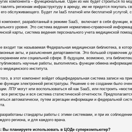
угих компонента – функциональные. Один из них будет строиться по мо
тавлять регионам инфраструктуру в аренду, им не придется покупать с
его обслуживающего. Будет ли IaaS платной или бесплатной услугой, 
 компонент, разработанный в режиме SaaS, включает в себя функции, 
льного уровня. Это система ведения нормативно-справочной информаци
нской карты, система ведения персонального учета медицинской помощ
е входит так называемая Федеральная медицинская библиотека, в кото
аконные акты, и разъяснения департаментов. Это большой справочник д
охранении или социальной сфере. В будущем, возможно, эта библиотек
публиковать научные работы, выполнялись функции обмена информацией
о медицинского института.
того, в этот компонент войдет общефедеральная система записи на при
е функции электронной регистратуры. Решение о ее создании было очен
ции. ЛПУ могут или воспользоваться ей как SaaS, или построить «мостик
 все регистры и вся система статистической отчетности. Предполагаетс
яться автоматически, путем агрегации информации и федеральной сист
та.
разработаны стандарты работы с этими системами, и при их соблюдении
ждого региона, и для каждого врача.
: Вы планируете использовать в ЦОДе суперкомпьютер?