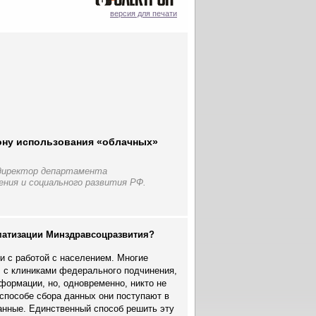
версия для печати
ону использования «облачных»
 директор департамента
ния и социального развития РФ.
матизации Минздравсоцразвития?
и с работой с населением. Многие
, с клиниками федерального подчинения,
формации, но, одновременно, никто не
 способе сбора данных они поступают в
анные. Единственный способ решить эту