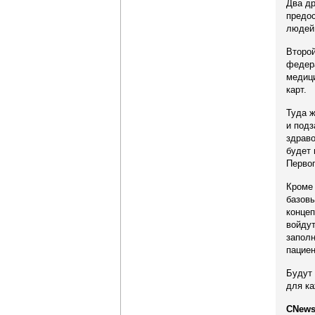
Два др
предос
людей 
Второй
федера
медици
карт.
Туда ж
и подз
здраво
будет 
Первог
Кроме 
базовы
концеп
войдут
заполн
пациен
Будут 
для ка
CNews