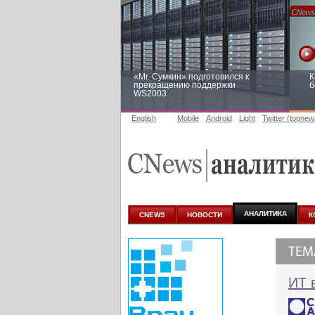
«Mr. Сумкин» подготовился к
К
прекращению поддержки
б
WS2003
English
Mobile
Android
Light
Twitter (topnew
Заоблачная оптимизация: как
Р
Faberlic изменил подход к
п
аналитике
АНАЛИТИКА
CNEWS
НОВОСТИ
К
ИТ 