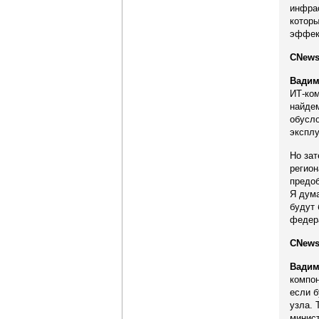
инфрас
которы
эффект
CNews
Вадим
ИТ-ком
найдем
обусло
экспл
Но зат
регион
предоб
Я дум
будут 
федер
CNews
Вадим
компон
если б
узла. 
минис