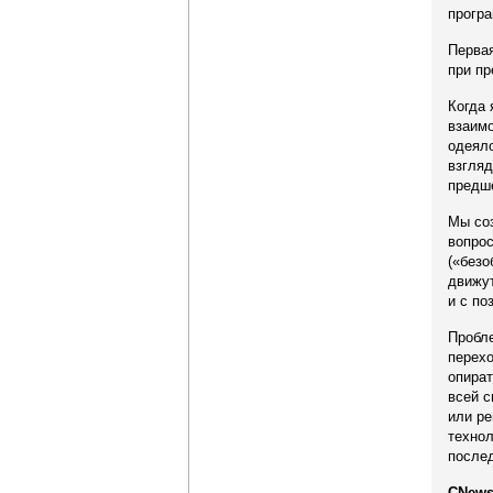
програ
Первая
при пр
Когда 
взаимо
одеяло
взгляд
предше
Мы соз
вопрос
(«безо
движут
и с по
Пробле
перехо
опират
всей с
или ре
технол
после
CNews