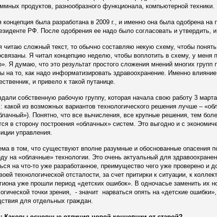
ммных продуктов, разнообразного функционала, компьютерной техники.
 концепция была разработана в 2009 г., и именно она была одобрена н
езиденте РФ. После одобрения ее надо было согласовать и утвердить, 
я читаю сложный текст, то обычно составляю некую схему, чтобы понять, 
связаны. Я читал концепцию неделю, чтобы воплотить в схему, у меня 
». Я думаю, что это результат простого сложения мнений многих груп
ы на то, как надо информатизировать здравоохранение. Именно влияние 
ственник, и привело к такой путанице.
дали собственную рабочую группу, которая начала свою работу 3 марта 
: какой из возможных вариантов технологического решения лучше – «о
блачный»). Понятно, что все вычисления, все крупные решения, тем бо
ся в сторону построения «облачных» систем. Это выгодно и с экономиче
зиции управления.
ма в том, что существуют вполне разумные и обоснованные опасения по 
ду на «облачные» технологии. Это очень актуальный для здравоохранен
ься на что-то уже разработанное, преимущество чего уже проверено и д
воей технологической отсталости, за счет притирки к ситуации, к коллек
гиона уже прошли период «детских ошибок». В одночасье заменить их но
огической точки зрения, - значит нарваться опять на «детские ошибки
дствия для отдельных граждан.
: Каковы основные отличия новой концепции от старой?