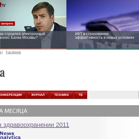
ак строился электронный
ИКТ в страховании:
изнес Банка Москвы?
эффективность в новых условиях
s)
Facebook
ейтинг CNewsInfrastructure 2015:
Информационная безопасность
риглашаем участвовать
бизнеса и госструктур: развитие в
новых условиях
ОНФЕРЕНЦИИ
ЖУРНАЛ
ТЕХНИКА
ТВ
в здравоохранении 2011