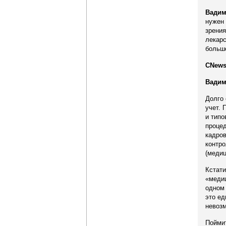
Вадим
нужен
зрения
лекарс
большо
CNews
Вадим
Долго 
учет. 
и типо
процед
кадров
контро
(меди
Кстати
«медиц
одном 
это ед
невоз
Поймит