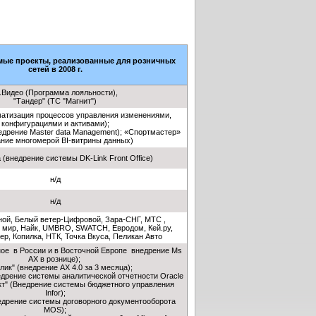
мые проекты, реализованные для розничных
сетей в 2008 г.
.Видео (Программа лояльности),
"Тандер" (ТС "Магнит")
атизация процессов управления изменениями,
конфигурациями и активами);
недрение Master data Management); «Спортмастер»
ание многомерой BI-витрины данных)
(внедрение системы DK-Link Front Office)
н/д
н/д
ной, Белый ветер-Цифровой, Зара-СНГ, МТС ,
 мир, Найк, UMBRO, SWATCH, Евродом, Кей.ру,
ер, Копилка, НТК, Точка Вкуса, Пеликан Авто
ное в России и в Восточной Европе внедрение Ms
AX в рознице);
лик" (внедрение AX 4.0 за 3 месяца);
недрение системы аналитической отчетности Oracle
укт" (Внедрение системы бюджетного управления
Infor);
едрение системы договорного документооборота
MOS);