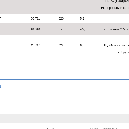
БИРС (Построен
EDI-проекты в сетя
7
60 711
328
5,7
48 940
-7
н/д
сеть оптик "Счас
2 837
29
0,5
ТЦ «Фантастика» 
«Карусе
а