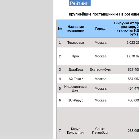
Рейтинг
Крупнейшие поставщики ИТ в рознице
Выручка от пр
Название
рознице, 20
№
Город
компании
(включая НД
руб.)
1
Техносерв
Москва
2 023 2
2
Крок
Москва
1 070 9
3
ДатаКрат
Екатеринбург
827 40
4
Ай-Теко *
Москва
557 05
Инфосистемы
5
Москва
454 47
Джет
6
1С-Рарус
Москва
400 00
Корус
Санкт-
7
263 09
Консалтинг
Петербург