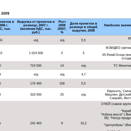
 2009
оектов в
Выручка от проектов в
Рост
Доля проектов в
08 г.
рознице, 2007 г.
2008
Наиболее значи
рознице в общей
С, тыс.
(включая НДС, тыс.
/2007,
выручке, 2008
руб.)
%
М
55
н/д
н/д
5,5
М.ВИДЕО (автом
22
1 024 506
5
5
Х5 Retail Group (в
(созд
0
724 500
14
н/д
ТС Монетка 
3
н/д
н/д
4,7
0
176 400
158
5,5
Евросеть, Связ
0
320 000
25
н/д
Мишлен, Детский
Санрайз, Вест
О’КЕЙ (самое круп
"Кораб
"Азбука вкуса" ( В
BI); "Натур прод
5
242 463
9
16,2
"Центробувь" (Вн