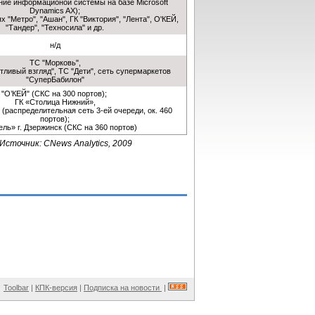
ие информационой системы на базе Microsoft
Dynamics AX);
х "Метро", "Ашан", ГК "Виктория", "Лента", О'КЕЙ,
"Тандер", "Техносила" и др.
н/д
ТС "Морковь",
тливый взгляд", ТС "Дети", сеть супермаркетов
"СуперБабилон"
"О’КЕЙ" (СКС на 300 портов);
ГК «Столица Нижний»,
(распределительная сеть 3-ей очереди, ок. 460
портов);
ль» г. Дзержинск (СКС на 360 портов)
Источник: CNews Analytics, 2009
Toolbar
|
КПК-версия
|
Подписка на новости
|