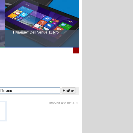
Планшет Dell Venue 11 Pro
Пора выбирать Fujitsu!
версия для печати