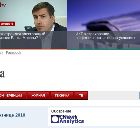
ак строился электронный
ИКТ в страховании:
изнес Банка Москвы?
эффективность в новых условиях
s)
Facebook
ейтинг CNewsInfrastructure 2015:
Информационная безопасность
риглашаем участвовать
бизнеса и госструктур: развитие в
новых условиях
ОНФЕРЕНЦИИ
ЖУРНАЛ
ТЕХНИКА
ТВ
Обозрение
знице 2010
подготовлено