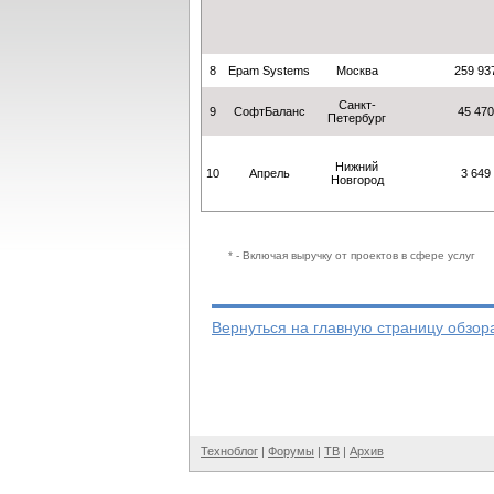
8
Еpam Systems
Москва
259 93
Санкт-
9
СофтБаланс
45 470
Петербург
Нижний
10
Апрель
3 649
Новгород
* - Включая выручку от проектов в сфере услуг
Вернуться на главную страницу обзор
Техноблог
|
Форумы
|
ТВ
|
Архив