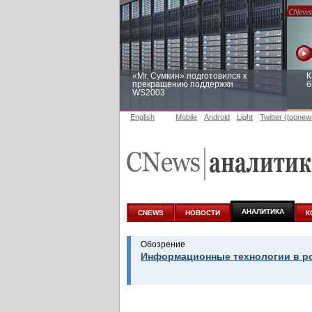
«Mr. Сумкин» подготовился к
К
прекращению поддержки
б
WS2003
English
Mobile
Android
Light
Twitter (topnew
Заоблачная оптимизация: как
Р
Faberlic изменил подход к
п
аналитике
АНАЛИТИКА
CNEWS
НОВОСТИ
К
Обозрение
Информационные технологии в ро