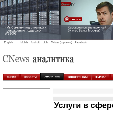
«Mr. Сумкин» подготовился к
Как строился электронный
прекращению поддержки
бизнес Банка Москвы?
WS2003
English
Mobile
Android
Light
Twitter (topnews)
Facebook
Заоблачная оптимизация: как
Рейтинг CNewsInfrastructure 20
Faberlic изменил подход к
приглашаем участвовать
аналитике
АНАЛИТИКА
CNEWS
НОВОСТИ
КОНФЕРЕНЦИИ
ЖУРНАЛ
Услуги в сфе