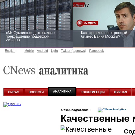
«Mr. Сумкин» подготовился к
Как строился электронный
прекращению поддержки
бизнес Банка Москвы?
WS2003
English
Mobile
Android
Light
Twitter (topnews)
Facebook
Заоблачная оптимизация: как
Рейтинг CNewsInfrastructure 20
Faberlic изменил подход к
приглашаем участвовать
аналитике
АНАЛИТИКА
CNEWS
НОВОСТИ
КОНФЕРЕНЦИИ
ЖУРНАЛ
Обзор подготовлен
Качественные 
Со