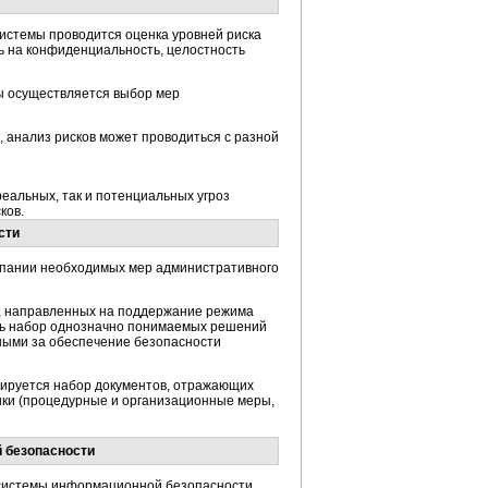
истемы проводится оценка уровней риска
ть на конфиденциальность, целостность
ы осуществляется выбор мер
, анализ рисков может проводиться с разной
реальных, так и потенциальных угроз
ков.
сти
мпании необходимых мер административного
й, направленных на поддержание режима
ть набор однозначно понимаемых решений
ными за обеспечение безопасности
ируется набор документов, отражающих
ики (процедурные и организационные меры,
 безопасности
 системы информационной безопасности.