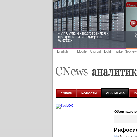
«Mr. Сумкин» подготовился к
К
прекращению поддержки
б
WS2003
English
Mobile
Android
Light
Twitter (topnew
Заоблачная оптимизация: как
Р
Faberlic изменил подход к
п
аналитике
АНАЛИТИКА
CNEWS
НОВОСТИ
К
Обзор подгот
Инфосис