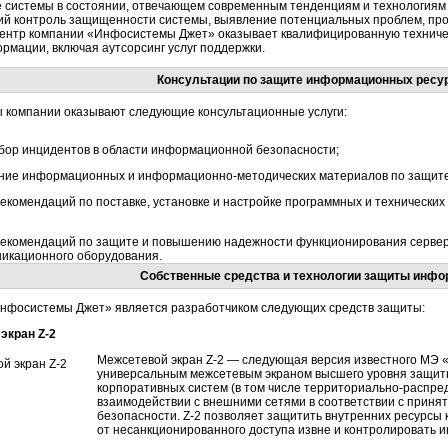
 системы в состоянии, отвечающем современным тенденциям и технологиям
ий контроль защищенности системы, выявление потенциальных проблем, про
ентр компании «Инфосистемы Джет» оказывает квалифицированную техниче
мации, включая аутсорсинг услуг поддержки.
Консультации по защите информационных ресу
 компании оказывают следующие консультационные услуги:
збор инцидентов в области информационной безопасности;
ние информационных и
информационно-методических
материалов по защит
екомендаций по поставке, установке и настройке программных и технически
рекомендаций по защите и повышению надежности функционирования серверо
никационного оборудования.
Собственные средства и технологии защиты инфо
нфосистемы Джет» является разработчиком следующих средств защиты:
экран Z-2
Межсетевой экран Z-2 — следующая версия известного МЭ 
универсальным межсетевым экраном высшего уровня защит
корпоративных систем (в том числе
территориально-распре
взаимодействии с внешними сетями в соответствии с прин
безопасности. Z-2 позволяет защитить внутренних ресурсы
от несанкционированного доступа извне и контролировать 