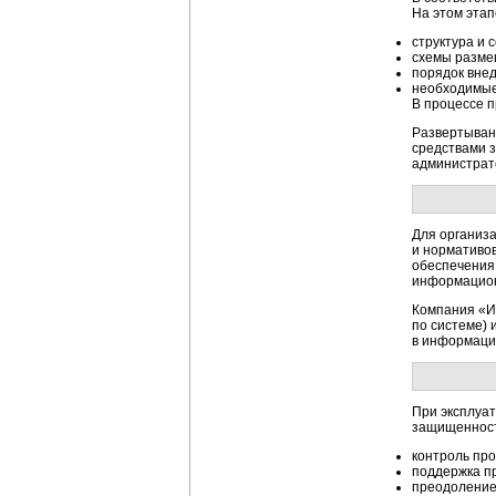
На этом эта
структура и
схемы разме
порядок вне
необходимые
В процессе п
Развертыван
средствами з
администрат
Для организа
и нормативов
обеспечения
информацион
Компания «И
по системе) 
в информаци
При эксплуа
защищенност
контроль про
поддержка
п
преодоление 