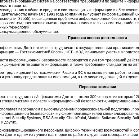
автоматизированных систем на соответствие требованиям по защите инфор
редств защиты;
исследования в области средств и систем защиты информации и обеспечения
 деятельность: начиная с 1993 года компания выпускает информационный бю
 Роспечати: 32555), посвященный проблемам информационной безопасности,
ных систем, построению высоконадежных вычислительных систем, наиболе
ных технологий;
консультационное обслуживание.
Правовая основа деятельности
нфосистемы Джет» активно сотрудничает с государственными организациями
мации — Гостехкомиссией России, ФСБ, МВД, принимает участие в подготовк
ласти информационной безопасности проводятся с учетом требований дейст
ых документов по защите информации, а также требований стандартов на а
еет ряд лицензий Гостехкомиссии России и ФСБ на выполнение работ по за
 и установку средств защиты информации, в том числе содержащей сведения
Персонал компании
ество сотрудников «Инфосистемы Джет» — около 300 человек, из которых 1
и специалистами в области информационной безопасности, информационных 
сполагает персоналом с высоким уровнем профессиональной подготовки, п
информационной безопасности и у
фирм-производителей
специализированны
Internet Security Systems, RSA Security, CheckPoint, Aladdin Software Security, 
 и других.
ококвалифицированного персонала, широких технических возможностей и о
ы Джет» одним из лучших партнеров по работе с крупными корпоративными 