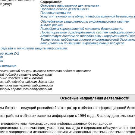
Содержание
:
Основные направления деятельности
Правовая основа деятельности
Персонал компании
Услуги и технологии в области информационной безопасност
Обследование защищенности информационных систем
Анализ рисков
Разработка корпоративной политики безопасности
Проектирование и развертывание систем информационно
Аттестация систем по требованиям информационной бе
Техническая поддержка систем информационной безопасн
Консультации по защите информационных ресурсов
редства и технологии защиты информации:
й экран Z-2
ет
ет
 компании:
рактический опыт и высокое качество ведения проектов
ый подход к защите информации
ание новейших технологий
льный подход к задачам Заказчика
ная испытательная лаборатория
ровень сервисного обслуживания
Основные направления деятельности
ы Джет» — ведущий российский интегратор в области информационной безоп
ет работы в области защиты информации с 1994 года. В сферу деятельности
и внедрение комплексных систем информационной безопасности;
производство, реализация, установка, наладка и сервисное обслуживание п
ние в защищенном исполнении автоматизированных систем и систем переда