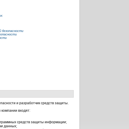
и:
й безопасности
зопасности
ости
асности и разработчик средств защиты.
 компании входят:
рограммных средств защиты информации;
чи данных;