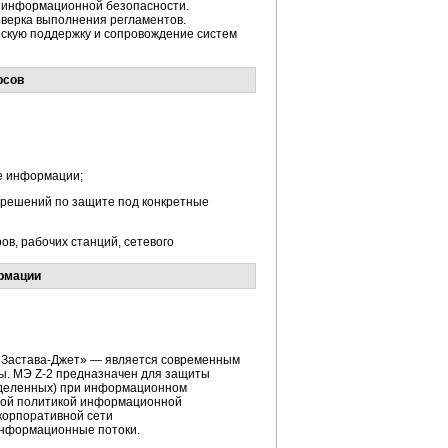
 информационной безопасности.
верка выполнения регламентов.
скую поддержку и сопровождение систем
рсов
е информации;
х решений по защите под конкретные
в, рабочих станций, сетевого
рмации
«
Застава-Джет
» — является современным
ы. МЭ Z-2 предназначен для защиты
деленных
) при информационном
ятой политикой информационной
 корпоративной сети
информационные потоки.