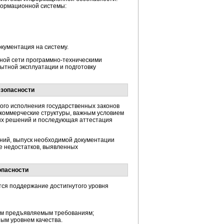
формационной системы:
кументация на систему.
ной сети
программно-техническими
ытной эксплуатации и подготовку
езопасности
ого исполнения государственных законов
е коммерческие структуры, важным условием
х решений и последующая аттестация
ний, выпуск необходимой документации
е недостатков, выявленных
опасности
ся поддержание достигнутого уровня
щем предъявляемым требованиям;
ым уровнем качества.