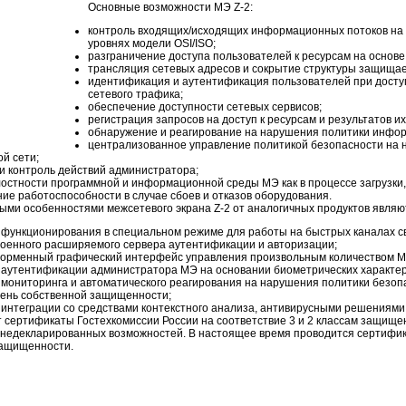
Основные возможности МЭ Z-2:
контроль входящих/исходящих информационных потоков на 
уровнях модели OSI/ISO;
разграничение доступа пользователей к ресурсам на основе
трансляция сетевых адресов и сокрытие структуры защищае
идентификация и аутентификация пользователей при досту
сетевого трафика;
обеспечение доступности сетевых сервисов;
регистрация запросов на доступ к ресурсам и результатов и
обнаружение и реагирование на нарушения политики инфо
централизованное управление политикой безопасности на н
й сети;
и контроль действий администратора;
остности программной и информационной среды МЭ как в процессе загрузки,
ие работоспособности в случае сбоев и отказов оборудования.
ыми особенностями межсетевого экрана Z-2 от аналогичных продуктов являю
 функционирования в специальном режиме для работы на быстрых каналах с
роенного расширяемого сервера аутентификации и авторизации;
орменный графический интерфейс управления произвольным количеством М
 аутентификации администратора МЭ на основании биометрических характер
мониторинга и автоматического реагирования на нарушения политики безоп
пень собственной защищенности;
интеграции со средствами контекстного анализа, антивирусными решениями 
 сертификаты Гостехкомиссии России на соответствие 3 и 2 классам защище
е недекларированных возможностей. В настоящее время проводится сертифи
защищенности.