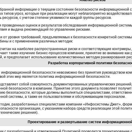
Анализ рисков
обранной информации о текущем состоянии безопасности информационной с
х типов угроз, которые при реализации могут неблагоприятно воздействова
ь ресурсов, с учетом степени уязвимости каждой группы ресурсов.
и проведенных оценок и результатов обследования информационной систем
твия и выдача рекомендаций по управлению рисками.
и от уровня требований, предъявляемых к безопасности конкретной системы
убины и с применением различных методик:
ссчитан на наиболее распространенные риски и соответствующие контрмеры,
ючает также изучение
бизнес-процессов
компании, принятие во внимание как 
й, и предполагает использование количественных методик ранжирования рис
Разработка корпоративной политики безопасно
 информационной безопасности невозможно без принятия руководством ко
овой этих мер является политика информационной безопасности.
едставляет собой совокупность документированных управленческих решени
ной безопасности в компании. Принятие этого документа позволяет получи
нию безопасности, которые должны выполняться специалистами, ответствен
ной системы, а также ее пользователями и обслуживающим персоналом.
етодик, разработанных специалистами компании «Инфосистемы Джет», форм
опасности организации, с указанием набора средств реализации этой полит
технические
решения).
Проектирование и развертывание систем информационной
вии с разработанной и утвержденной Политикой проводится проектирование