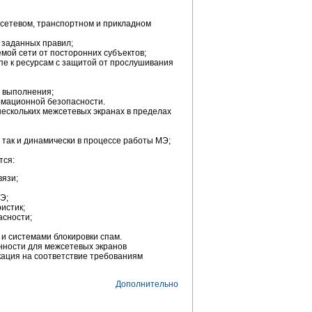
сетевом, транспортном и прикладном
 заданных правил;
мой сети от посторонних субъектов;
пе к ресурсам с защитой от прослушивания
х выполнения;
рмационной безопасности.
ескольких межсетевых экранах в пределах
 так и динамически в процессе работы МЭ;
тся:
вязи;
Э;
истик;
асности;
и системами блокировки спам.
нности для межсетевых экранов
кация на соответствие требованиям
Дополнительно