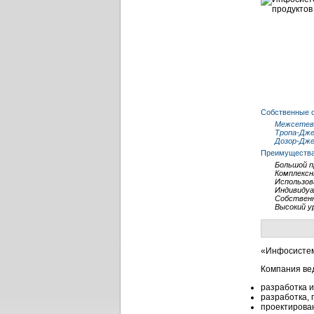
Собственные с
Межсетево
Тропа-Дж
Дозор-Дж
Преимущества
Большой п
Комплексн
Использов
Индивидуа
Собствен
Высокий у
«Инфосистем
Компания вед
разработка 
разработка, 
проектирова