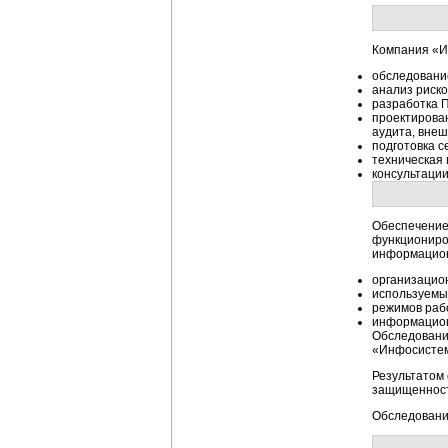
Компания «И
обследовани
анализ риско
разработка 
проектирова
аудита, внеш
подготовка 
техническая
консультаци
Обеспечение
функциониро
информацион
организацио
используемы
режимов раб
информацион
Обследовани
«Инфосистем
Результатом
защищенност
Обследовани