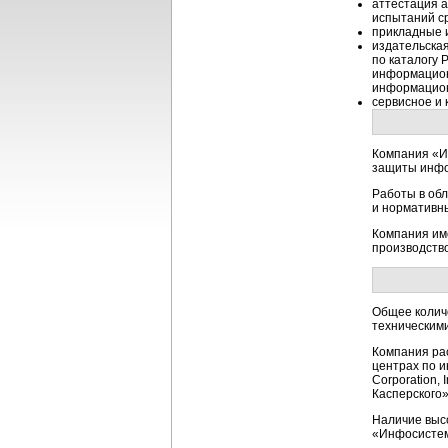
аттестация 
испытаний с
прикладные 
издательская
по каталогу
информацион
информацион
сервисное и 
Компания «И
защиты инфор
Работы в об
и нормативн
Компания им
производство
Общее колич
техническим
Компания ра
центрах по 
Corporation, 
Касперского»
Наличие выс
«Инфосистем