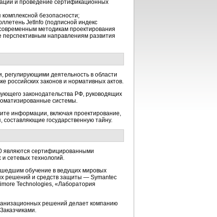
мации и проведение сертификационных
 комплексной безопасности;
ллетень JetInfo (подписной индекс
 современным методикам проектирования
е перспективным направлениям развития
, регулирующими деятельность в области
е российских законов и нормативных актов.
вующего законодательства РФ, руководящих
втоматизированные системы.
щите информации, включая проектирование,
, составляющие государственную тайну.
20 являются сертифицированными
и сетевых технологий.
рошедшим обучение в ведущих мировых
х решений и средств защиты — Symantec
Baltimore Technologies, «Лаборатория
рганизационных решений делает компанию
Заказчиками.