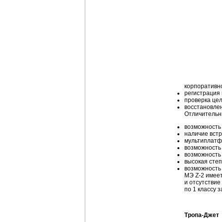
корпоративно
регистрация 
проверка цел
восстановлен
Отличительн
возможность
наличие вст
мультиплатф
возможность
возможность 
высокая сте
возможность 
МЭ Z-2 имеет
и отсутстви
по 1 классу 
Тропа-Джет