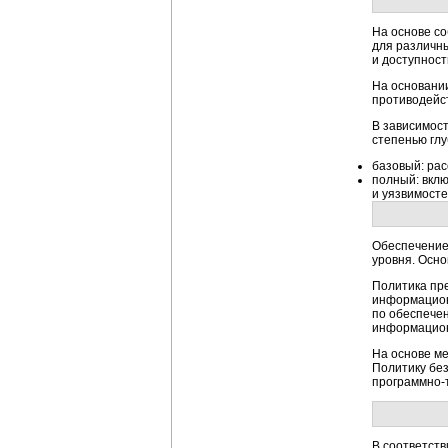
На основе с
для различны
и доступност
На основани
противодейс
В зависимост
степенью гл
базовый: ра
полный: вкл
и уязвимосте
Обеспечение
уровня. Осн
Политика пр
информацион
по обеспече
информацион
На основе м
Политику без
программно-
В соответст