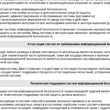
пе разрабатываются технические и организационные решения по защите ин
 состав системы информационной безопасности;
щения и настройки штатных и дополнительных средств защиты;
дрения, администрирования и обслуживания системы (регламенты);
 организационные мероприятия по вводу системы в действие.
роектирования выпускается вся необходимая рабочая и эксплуатационная до
ие системы информационной безопасности включает оснащение корпоратив
ащиты и их настройку. Ввод системы в эксплуатацию включает проведение оп
оров информационной безопасности.
Аттестация систем по требованиям информационной б
ций любого размера и форм собственности актуальным является вопрос четк
. Для значительной части организаций, таких как государственные и крупны
 информационной безопасности является использование сертифицированны
ной системы.
нфосистемы Джет» помогает в подготовке аттестации (согласование требова
и осуществляет поддержку в процессе аттестационных испытаний, устранени
онной системе.
Техническая поддержка систем информационной без
тации систем информационной безопасности первоочередной задачей являет
и. Комплексная поддержка систем защиты должна включать:
исходящих в системе событий в режиме реального времени и их анализ;
рограммно-аппаратных
средств в состоянии, наиболее точно соответствую
нештатных ситуаций, ликвидация последствий в оговоренные сроки с заданн