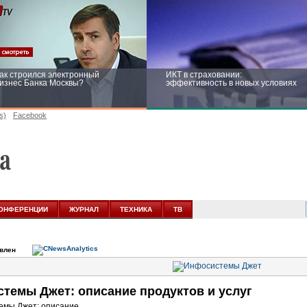
ак строился электронный
ИКТ в страховании:
изнес Банка Москвы?
эффективность в новых условиях
s)
Facebook
ейтинг CNewsInfrastructure 2015:
Информационная безопасность
риглашаем участвовать
бизнеса и госструктур: развитие в
новых условиях
ОНФЕРЕНЦИИ
ЖУРНАЛ
ТЕХНИКА
ТВ
овлен
темы Джет: описание продуктов и услуг