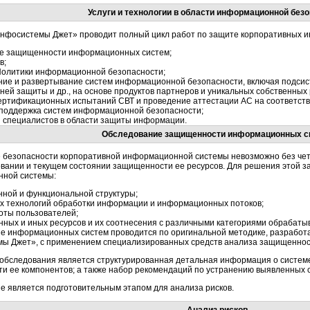
Услуги и технологии в области информационной без
нфосистемы Джет» проводит полный цикл работ по защите корпоративных 
е защищенности информационных систем;
в;
Политики информационной безопасности;
ние и развертывание систем информационной безопасности, включая подсис
ней защиты и др., на основе продуктов партнеров и уникальных собственных
сертификационных испытаний СВТ и проведение аттестации АС на соответст
 поддержка систем информационной безопасности;
и специалистов в области защиты информации.
Обследование защищенности информационных с
 безопасности корпоративной информационной системы невозможно без чет
вании и текущем состоянии защищенности ее ресурсов. Для решения этой за
ной системы:
нной и функциональной структуры;
х технологий обработки информации и информационных потоков;
оты пользователей;
ных и иных ресурсов и их соотнесения с различными категориями обрабат
е информационных систем проводится по оригинальной методике, разработ
ы Джет», с применением специализированных средств анализа защищеннос
 обследования является структурированная детальная информация о системе
и ее компонентов; а также набор рекомендаций по устранению выявленных с
е является подготовительным этапом для анализа рисков.