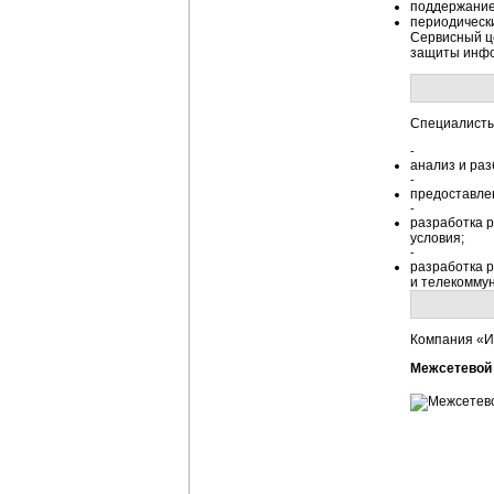
поддержание
периодическ
Сервисный ц
защиты инфор
Специалисты
-
анализ и ра
-
предоставле
-
разработка р
условия;
-
разработка 
и телекомму
Компания «И
Межсетевой 