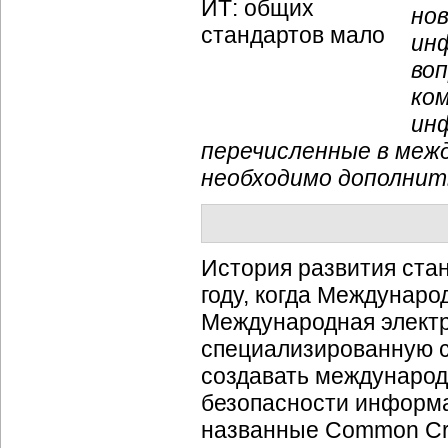
но
ин
во
ко
ин
перечисленные в меж
необходимо дополнит
История развития ста
году, когда Междунаро
Международная электр
специализированную с
создавать международ
безопасности информа
названные Common Crite