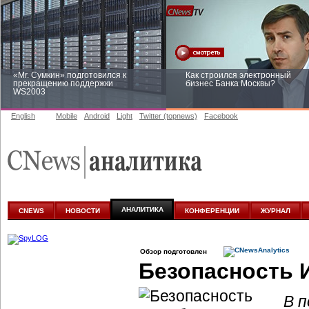
«Mr. Сумкин» подготовился к
Как строился электронный
прекращению поддержки
бизнес Банка Москвы?
WS2003
English
Mobile
Android
Light
Twitter (topnews)
Facebook
Заоблачная оптимизация: как
Рейтинг CNewsInfrastructure 20
Faberlic изменил подход к
приглашаем участвовать
аналитике
АНАЛИТИКА
CNEWS
НОВОСТИ
КОНФЕРЕНЦИИ
ЖУРНАЛ
Обзор подготовлен
Безопасность 
В п