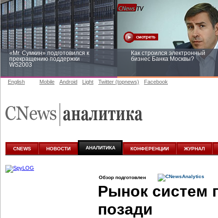
«Mr. Сумкин» подготовился к
Как строился электронный
прекращению поддержки
бизнес Банка Москвы?
WS2003
English
Mobile
Android
Light
Twitter (topnews)
Facebook
Заоблачная оптимизация: как
Рейтинг CNewsInfrastructure 20
Faberlic изменил подход к
приглашаем участвовать
аналитике
АНАЛИТИКА
CNEWS
НОВОСТИ
КОНФЕРЕНЦИИ
ЖУРНАЛ
Обзор подготовлен
Рынок систем 
позади