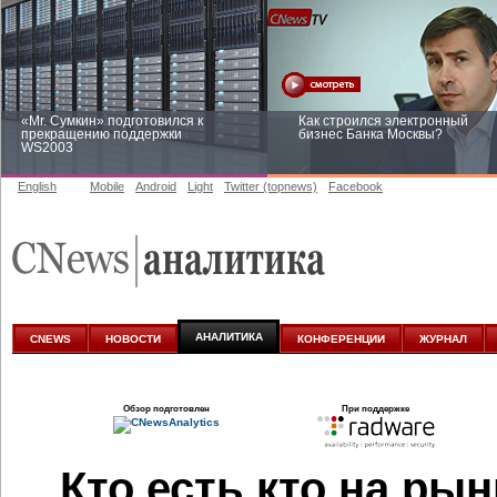
«Mr. Сумкин» подготовился к
Как строился электронный
прекращению поддержки
бизнес Банка Москвы?
WS2003
English
Mobile
Android
Light
Twitter (topnews)
Facebook
Заоблачная оптимизация: как
Рейтинг CNewsInfrastructure 20
Faberlic изменил подход к
приглашаем участвовать
аналитике
АНАЛИТИКА
CNEWS
НОВОСТИ
КОНФЕРЕНЦИИ
ЖУРНАЛ
Обзор подготовлен
При поддержке
Кто есть кто на ры