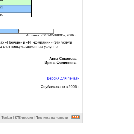
21
15
5
Источник: «ЭЛВИС-ПЛЮС», 2006 г.
нтах «Прочие» и
«ИТ-компании»
(эти услуги
 счет консультационных услуг по
Анна Соколова
Ирина Филиппова
Версия для печати
Опубликовано в 2006 г.
Toolbar
|
КПК-версия
|
Подписка на новости
|