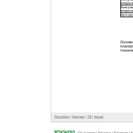
вопрос
Консуль
вопрос
Аутсор
Основно
планир
технич
Техноблог
|
Форумы
|
ТВ
|
Архив
Об издании
|
Реклама
|
Вакансии
|
К