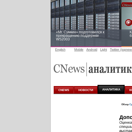
«Mr. Сумкин» подготовился к
К
прекращению поддержки
б
WS2003
English
Mobile
Android
Light
Twitter (topnew
Заоблачная оптимизация: как
Р
Faberlic изменил подход к
п
аналитике
АНАЛИТИКА
CNEWS
НОВОСТИ
К
Обзор
Ср
Допо
Оценка
специа
выстав