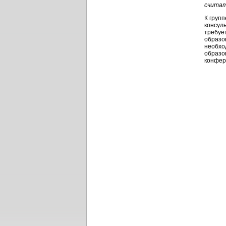
считат
К груп
консул
требуе
образо
необхо
образо
конфер