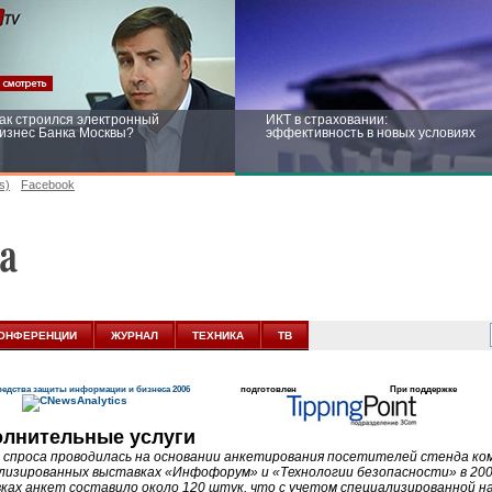
ак строился электронный
ИКТ в страховании:
изнес Банка Москвы?
эффективность в новых условиях
s)
Facebook
ейтинг CNewsInfrastructure 2015:
Информационная безопасность
риглашаем участвовать
бизнеса и госструктур: развитие в
новых условиях
ОНФЕРЕНЦИИ
ЖУРНАЛ
ТЕХНИКА
ТВ
едства защиты информации и бизнеса 2006
подготовлен
При поддержке
лнительные услуги
 спроса проводилась на основании анкетирования посетителей стенда 
лизированных выставках «Инфофорум» и «Технологии безопасности» в 200
ках анкет составило около 120 штук, что с учетом специализированной 