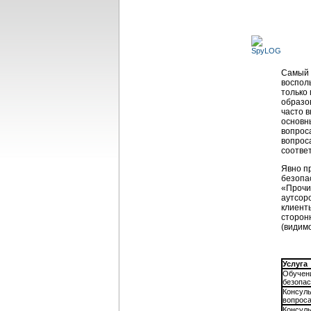
Самый 
воспол
только
образо
часто в
основн
вопроса
вопрос
соотве
Явно п
безопа
«Прочие
аутсор
клиент
сторон
(видим
Услуга
Обучен
безопас
Консуль
вопрос
Консуль