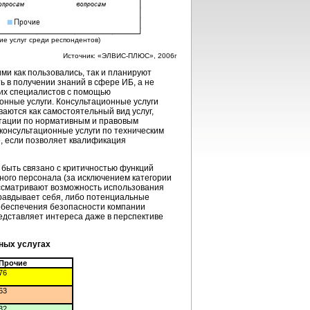
ие услуг среди респондентов)
Источник: «ЭЛВИС-ПЛЮС», 2006г
ми как пользовались, так и планируют
 в получении знаний в сфере ИБ, а не
их специалистов с помощью
онные услуги. Консультационные услуги
ваются как самостоятельный вид услуг,
ьтации по нормативным и правовым
 консультационные услуги по техническим
е, если позволяет квалификация
 быть связано с критичностью функций
ного персонала (за исключением категории
ссматривают возможность использования
правдывает себя, либо потенциальные
 обеспечения безопасности компании
едставляет интереса даже в перспективе
ных услугах
Прочие
76
63
32