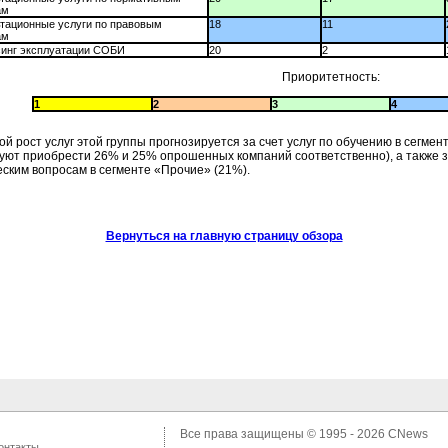
ам
тационные услуги по правовым
18
11
ам
синг эксплуатации СОБИ
20
2
Приоритетность:
1
2
3
4
й рост услуг этой группы прогнозируется за счет услуг по обучению в сегме
уют приобрести 26% и 25% опрошенных компаний соответственно), а также за
еским вопросам в сегменте «Прочие» (21%).
Вернуться на главную страницу обзора
Все права защищены © 1995 - 2026
CNews
онтакты