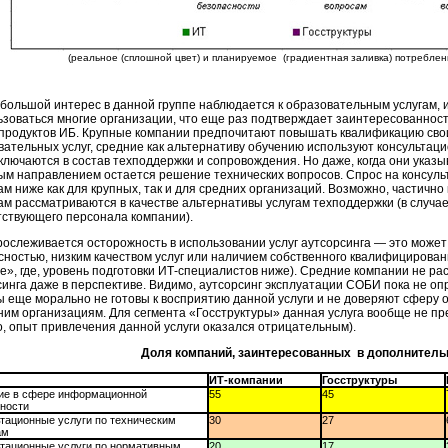
(реальное (сплошной цвет) и планируемое (градиентная заливка) потреблен
большой интерес в данной группе наблюдается к образовательным услугам, и
ьзоваться многие организации, что еще раз подтверждает заинтересованность
 продуктов ИБ. Крупные компании предпочитают повышать квалификацию сво
вательных услуг, средние как альтернативу обучению используют консультаци
ключаются в состав техподдержки и сопровождения. Но даже, когда они указы
ым направлением остается решение технических вопросов. Спрос на консул
м ниже как для крупных, так и для средних организаций. Возможно, частично
ам рассматриваются в качестве альтернативы услугам техподдержки (в случа
тствующего персонала компании).
рослеживается осторожность в использовании услуг аутсорсинга — это может
сностью, низким качеством услуг или наличием собственного квалифицирован
», где, уровень подготовки
ИТ-специалистов
ниже). Средние компании не ра
синга даже в перспективе. Видимо, аутсорсинг эксплуатации СОБИ пока не о
ы еще морально не готовы к восприятию данной услуги и не доверяют сферу
ним организациям. Для сегмента «Госструктуры» данная услуга вообще не пр
о, опыт привлечения данной услуги оказался отрицательным).
Доля компаний, заинтересованных в дополнитель
ИТ-компании
Госструктуры
ие в сфере информационной
55
45
ности
тационные услуги по техническим
30
27
ам
тационные услуги по нормативным
20
17