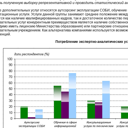
ь полученную выборку репрезентативной и проводить статистический ан
пе дополнительных услуг относятся аутсорсинг эксплуатации СОБИ, обучени
ьтационные услуги. Услуги данной группы занимают среднее положение между
тся как наличие квалифицированных кадров, так и достаточное количество пе
вательных услуг конкурентным преимуществом является наличие собственного
димо иметь лицензию Министерства образования) или партнерские отношени
вательным учреждением. Как альтернатива компаниями используется возмож
енций.
Потребление экспертно-аналитических ус