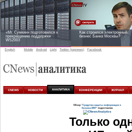
«Mr. Сумкин» подготовился к
Как строился электронный
прекращению поддержки
бизнес Банка Москвы?
WS2003
English
Mobile
Android
Light
Twitter (topnews)
Facebook
Заоблачная оптимизация: как
Рейтинг CNewsInfrastructure
Faberlic изменил подход к
2015: приглашаем участвова
аналитике
АНАЛИТИКА
CNEWS
НОВОСТИ
КОНФЕРЕНЦИИ
ЖУРНАЛ
Обзор
"Средства защиты информации и
бизнеса 2007"
подготовлен
Только одн