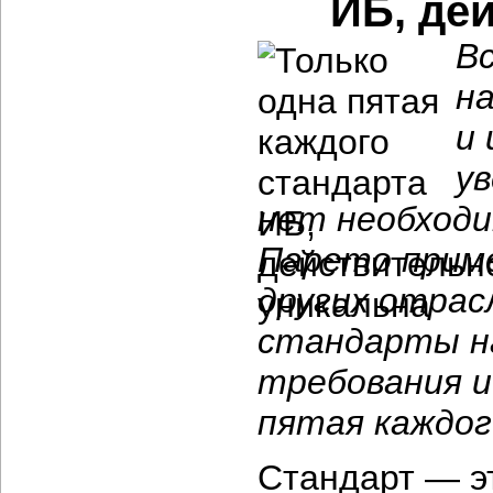
ИБ, де
В
н
и
ув
нет необходи
Парето приме
других отрас
стандарты н
требования и
пятая каждог
Стандарт — э