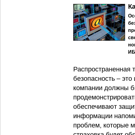
К
Ос
бе
пр
св
но
ИБ
Распространенная т
безопасность – это
компании должны б
продемонстрировать
обеспечивают защит
информации напоми
проблем, которые м
страховка будет об