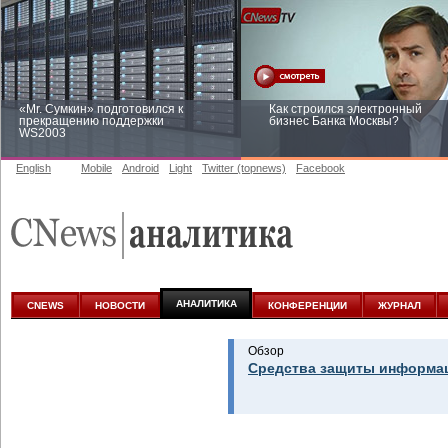
«Mr. Сумкин» подготовился к
Как строился электронный
прекращению поддержки
бизнес Банка Москвы?
WS2003
English
Mobile
Android
Light
Twitter (topnews)
Facebook
Заоблачная оптимизация: как
Рейтинг CNewsInfrastructure 20
Faberlic изменил подход к
приглашаем участвовать
аналитике
АНАЛИТИКА
CNEWS
НОВОСТИ
КОНФЕРЕНЦИИ
ЖУРНАЛ
Обзор
Средства защиты информац