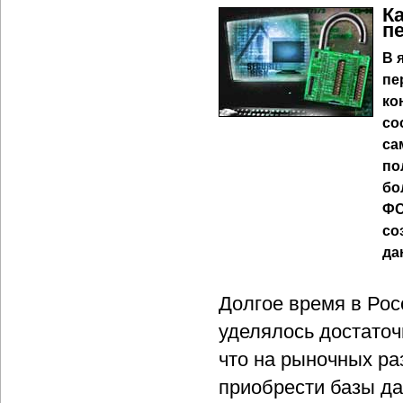
К
п
В 
пе
ко
со
са
по
бо
ФС
со
да
Долгое время в Ро
уделялось достаточ
что на рыночных р
приобрести базы д