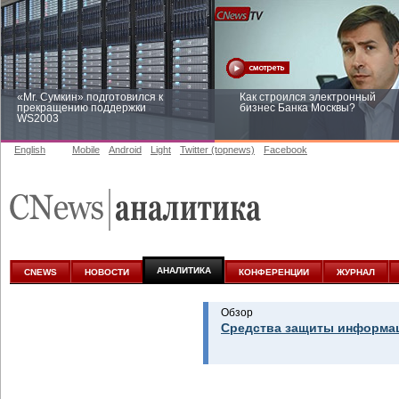
«Mr. Сумкин» подготовился к
Как строился электронный
прекращению поддержки
бизнес Банка Москвы?
WS2003
English
Mobile
Android
Light
Twitter (topnews)
Facebook
Заоблачная оптимизация: как
Рейтинг CNewsInfrastructure 20
Faberlic изменил подход к
приглашаем участвовать
аналитике
АНАЛИТИКА
CNEWS
НОВОСТИ
КОНФЕРЕНЦИИ
ЖУРНАЛ
Обзор
Средства защиты информац