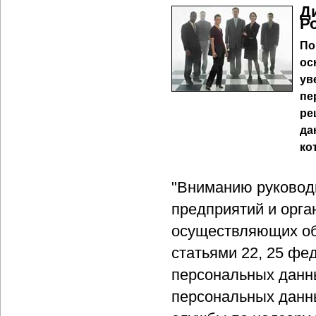
Д
Р
По
ос
ув
пе
ре
да
ко
"Вниманию руковод
предприятий и орг
осуществляющих об
статьями 22, 25 фе
персональных данн
персональных данн