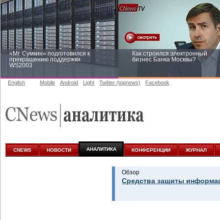
«Mr. Сумкин» подготовился к
Как строился электронный
прекращению поддержки
бизнес Банка Москвы?
WS2003
English
Mobile
Android
Light
Twitter (topnews)
Facebook
Заоблачная оптимизация: как
Рейтинг CNewsInfrastructure 20
Faberlic изменил подход к
приглашаем участвовать
аналитике
АНАЛИТИКА
CNEWS
НОВОСТИ
КОНФЕРЕНЦИИ
ЖУРНАЛ
Обзор
Средства защиты информац