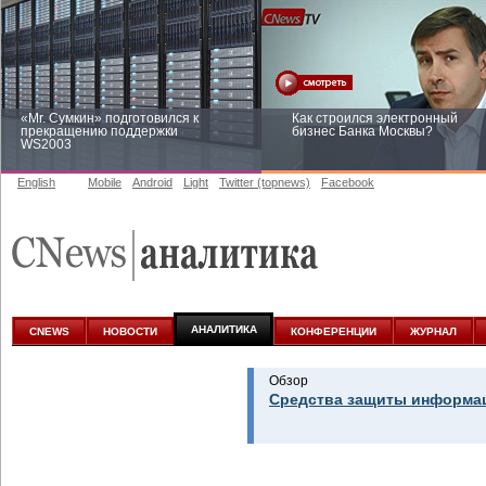
«Mr. Сумкин» подготовился к
Как строился электронный
прекращению поддержки
бизнес Банка Москвы?
WS2003
English
Mobile
Android
Light
Twitter (topnews)
Facebook
Заоблачная оптимизация: как
Рейтинг CNewsInfrastructure 20
Faberlic изменил подход к
приглашаем участвовать
аналитике
АНАЛИТИКА
CNEWS
НОВОСТИ
КОНФЕРЕНЦИИ
ЖУРНАЛ
Обзор
Средства защиты информац