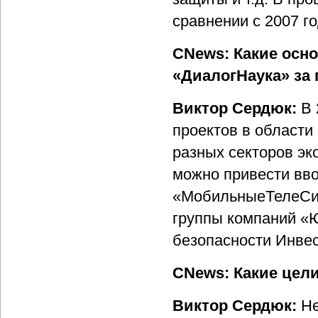
сравнении с 2007 г
CNews: Какие осн
«ДиалогНаука» за
Виктор Сердюк:
В 
проектов в области
разных секторов эк
можно привести вв
«МобильныеТелеСис
группы компаний «
безопасности Инве
CNews: Какие цели
Виктор Сердюк:
Не