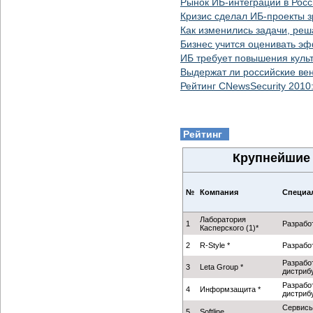
Рынок ИБ-интеграции в Росс
Кризис сделал ИБ-проекты 
Как изменились задачи, ре
Бизнес учится оценивать э
ИБ требует повышения культ
Выдержат ли российские ве
Рейтинг CNewsSecurity 2010
Рейтинг
Крупнейшие 
№
Компания
Специа
Лаборатория
1
Разрабо
Касперского (1)*
2
R-Style *
Разрабо
Разрабо
3
Leta Group *
дистриб
Разрабо
4
Информзащита *
дистриб
Сервисы
5
Softline