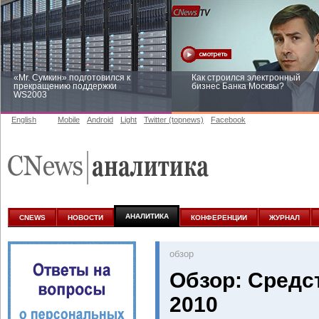
«Mr. Сумкин» подготовился к
Как строился электронный
прекращению поддержки
бизнес Банка Москвы?
WS2003
English
Mobile
Android
Light
Twitter (topnews)
Facebook
Заоблачная оптимизация: как
Рейтинг CNewsInfrastructure 20
Faberlic изменил подход к
приглашаем участвовать
аналитике
АНАЛИТИКА
CNEWS
НОВОСТИ
КОНФЕРЕНЦИИ
ЖУРНАЛ
oбзор
Обзор: Средс
2010