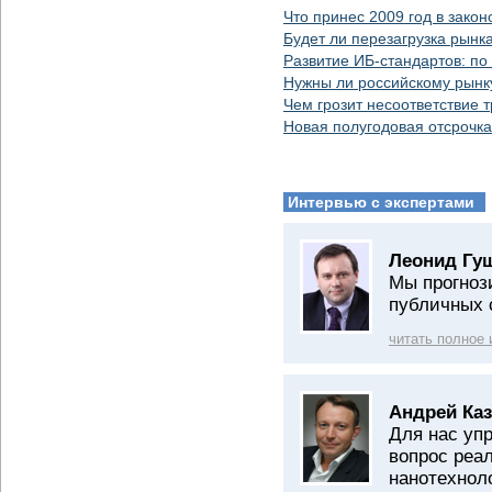
Что принес 2009 год в зако
Будет ли перезагрузка рын
Развитие ИБ-стандартов: по
Нужны ли российскому рынк
Чем грозит несоответствие 
Новая полугодовая отсрочка
Интервью с экспертами
Леонид Гу
Мы прогноз
публичных 
читать полное
Андрей Каз
Для нас уп
вопрос реа
нанотехнол