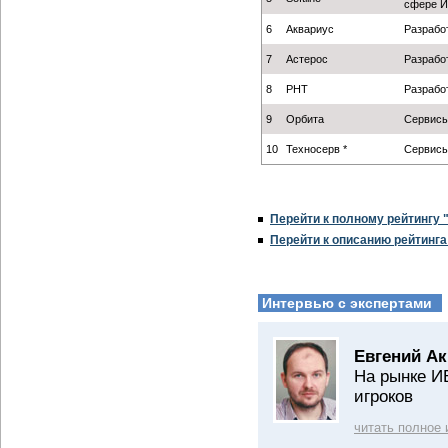
сфере 
6
Аквариус
Разрабо
7
Астерос
Разрабо
8
РНТ
Разрабо
9
Орбита
Сервис
10
Техносерв *
Сервис
Перейти к полному рейтингу
Перейти к описанию рейтинг
Интервью с экспертами
Евгений А
На рынке И
игроков
читать полное