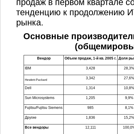
продаж в первом квартале со
тенденцию к продолжению
И
рынка.
Основные производители 
(общемировые
Вендор
Объем продаж, 1-й кв. 2005 г.
Доля ры
IBM
3,428
28,3
3,342
27,6
Hewlett-Packard
Dell
1,314
10,8
Sun Microsystems
1,205
9,9%
Fujitsu/Fujitsu Siemens
985
8,1%
Другие
1,836
15,2
Все вендоры
12,111
100,0