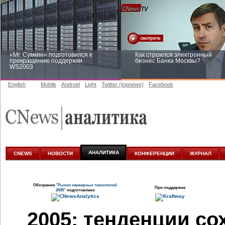
«Mr. Сумкин» подготовился к
Как строился электронный
прекращению поддержки
бизнес Банка Москвы?
WS2003
English
Mobile
Android
Light
Twitter (topnews)
Facebook
Заоблачная оптимизация: как
Рейтинг CNewsInfrastructure 20
Faberlic изменил подход к
приглашаем участвовать
аналитике
АНАЛИТИКА
CNEWS
НОВОСТИ
КОНФЕРЕНЦИИ
ЖУРНАЛ
Обозрение
"Рынок серверных технологий
При поддержке
2005"
подготовлено
2005: тенденции с