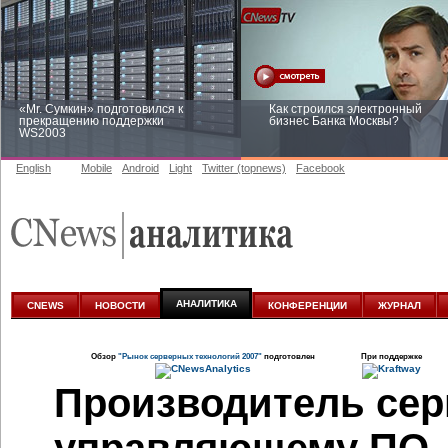
«Mr. Сумкин» подготовился к
Как строился электронный
прекращению поддержки
бизнес Банка Москвы?
WS2003
English
Mobile
Android
Light
Twitter (topnews)
Facebook
Заоблачная оптимизация: как
Рейтинг CNewsInfrastructure 20
Faberlic изменил подход к
приглашаем участвовать
аналитике
АНАЛИТИКА
CNEWS
НОВОСТИ
КОНФЕРЕНЦИИ
ЖУРНАЛ
Обзор
"Рынок серверных технологий 2007"
подготовлен
При поддержке
Производитель сер