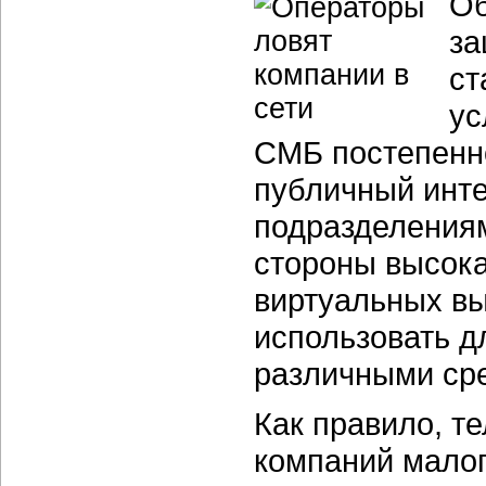
Об
за
ст
ус
СМБ постепенно
публичный инт
подразделениям
стороны высок
виртуальных в
использовать д
различными ср
Как правило, т
компаний малог