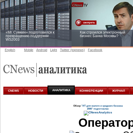
«Mr. Сумкин» подготовился к
Как строился электронный
прекращению поддержки
бизнес Банка Москвы?
WS2003
English
Mobile
Android
Light
Twitter (topnews)
Facebook
Заоблачная оптимизация: как
Рейтинг CNewsInfrastructure 20
Faberlic изменил подход к
приглашаем участвовать
аналитике
АНАЛИТИКА
CNEWS
НОВОСТИ
КОНФЕРЕНЦИИ
ЖУРНАЛ
Обзор
"ИТ для малого и среднего бизнеса
2006" подготовлен
Оператор