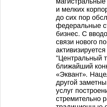
магистральные
и мелких корпо
до сих пор обс
федеральные ст
бизнес. С ввод
связи нового п
активизируется
"Центральный т
ближайший кон
«Эквант»
.
Наце
другой заметны
услуг построен
стремительно р
традиционные о