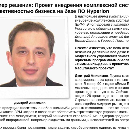
ер решения: Проект внедрения комплексной си
ктивностью бизнеса на базе ПО Hyperion
В настоящее время в компании
внедрение комплексной системы
(BPM). Этот проект считается
России, но и одним из самых м
ходе его реализации и предва
Дмитрий Анисимов, главный фи
Билль-Данн», и Георгий Генс, 
CNews: Известно, что пока не
осознают далеко не все даже 
бюджетного управления зачас
офисным программным обеспе
«Вимм-Биль-Данн»
к принятию
масштабного проекта?
Дмитрий Анисимов
: Группа ко
сформирована за сравнительно
срок. В конце
90-х годов
«Вимм-Б
молочные предприятия в регион
производственную сеть. Сейчас 
входит 28 производственных пре
Стремление совместить масштаб
Дмитрий Анисимов
являющейся лидером рынка, с т
е присущи относительно небольшим амбициозным компаниям — вот основной
ы класса BPM как раз и позволяют обеспечить стратегическую управляемость 
ения:
топ-менеджмент
, который занимается стратегией, менеджеров среднег
ной информацией, например бюджетными данными, и исполнителей на опер
ах проекта были поставлены такие задачи, как обеспечение единого взгляда