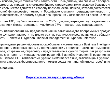
ы консолидации финансовой отчетности. По-видимому, это связано с процесс
димостью управлять сложными
бизнес-структурами
, включающими большое чи
е сообщество движется в сторону прозрачности бизнеса, которая достигаетс
ерной финансовой отчетности. Российские компании прекрасно понимают, чт
правляемость, и поэтому задачи планирования и отчетности в России не мене
, отчет IDC, опубликованный летом 2005 года, подтверждает эту тенденцию: 
ования и бюджетирования, чуть более 27% — на системы консолидации.
ти планирования мы предлагаем нашим заказчикам два программных продукта 
по функциональности, но имеют разную техническую реализацию), а в облас
сти — системы Hyperion Financial Management и Hyperion Enterprise.
прикладных решений, очень востребованы системы класса Business Intelligen
ненности исходных данных и необходимости их анализа. Такие системы позв
иков, их хранение, обработку и представление в нужной форме. Так разроз
ую для принятия управленческих решений. В линейке Hyperion
BI-решения
пр
n Essbase XTD, комплексом Hyperion Performance Suite, включающий Hyperion I
ения запросов, формирования отчетов и создания панелей индикаторов) и 
Спасибо.
Вернуться на главную страницу обзора