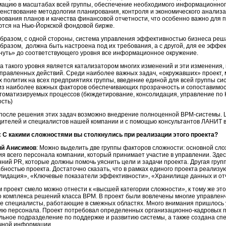
ацию в масштабах всей группы, обеспечение необходимого информационног
енствование методологии планирования, контроля и экономического анализа
ования планов и качества финансовой отчетности, что особенно важно для п
ются на
Нью-Йоркской
фондовой бирже.
образом, с одной стороны, система управления эффективностью бизнеса реша
образом, должна быть настроена под их требования, а с другой, для ее эфф
нуть» до соответствующего уровня все информационное окружение.
а такого уровня является катализатором многих изменений и эти изменения, 
правленных действий. Среди наиболее важных задач, «окружавших» проект,
х политик на всех предприятиях группы, введение единой для всей группы си
из наиболее важных факторов обеспечивающих прозрачность и сопоставимо
втоматизируемых процессов (бюждетирование, консолидация, управление по 
ость)
 после решения этих задач возможно внедрение полноценной
BPM-системы
.
дителей и специалистов нашей компании и с помощью консультантов ЛАНИТ 
 С какими сложностями вы столкнулись при реализации этого проекта?
ий Анисимов
: Можно выделить две группы факторов сложности: основной сл
ия всего персонала компании, который принимает участие в управлении. Зде
нний PR, которые должны помочь уяснить цели и задачи проекта. Другая груп
бностью проекта. Достаточно сказать, что в рамках единого проекта реализ
лидация», «Ключевые показатели эффективности», «Хранилище данных и от
м проект смело можно отнести к «высшей категории сложности», к тому же эт
о комплекса решений класса BPM. В проект были вовлечены многие управлен
е специалисты, работающие в смежных областях. Много внимания пришлось 
ию персонала. Проект потребовал определенных
организационно-кадровых
п
льное подразделение по поддержке и развитию системы, а также создана сп
чной информации.