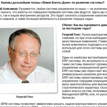
 Каковы дальнейшие планы «Вимм-Билль-Данн» по развитию системы?
ий Анисимов:
Разумеется, любая система управления (и наша — не исключен
 сказать, что работы по совершенствованию системы уже ведутся. Здесь мы 
х, так и наших внутренних ресурсов. Это будет означать сохранение накопл
 и навыков, а также большую мобильность в решении текущих задач.
CNews: Как вы оцениваете дин
за последние годы?
Георгий Генс:
Рынок корпоратив
темпами, но при этом наблюдают
качественные изменения. Главно
более комплексно подходить к 
используя для этого системы р
собой.
Один из наиболее востребованны
ERP-системы
. Их актуальность 
такие системы приносят огромн
управление операционной деяте
ERP-системы
уже перестают вос
универсальное решение для всех
ERP-системы
ориентированы на
управление текущими операциям
мало приспособлены для многих 
стратегического характера. Осо
нового класса систем, получивш
Management (BPM), или,
по-русс
Георгий Генс
бизнеса».
 BPM-системы позволяют эффективно решать задачи корпоративного управл