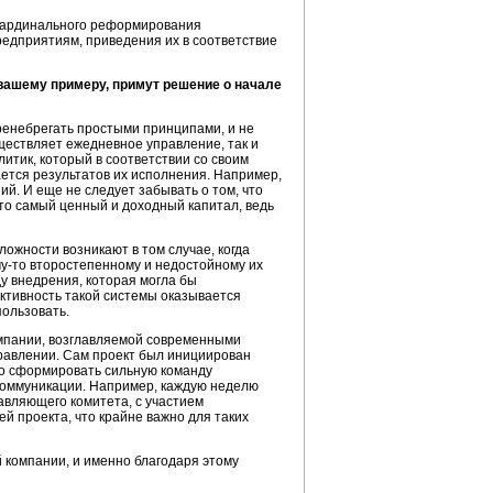
о кардинального реформирования
редприятиям, приведения их в соответствие
вашему примеру, примут решение о начале
ренебрегать простыми принципами, и не
уществляет ежедневное управление, так и
олитик, который в соответствии со своим
ется результатов их исполнения. Например,
й. И еще не следует забывать о том, что
это самый ценный и доходный капитал, ведь
ожности возникают в том случае, когда
у-то
второстепенному и недостойному их
у внедрения, которая могла бы
ективность такой системы оказывается
пользовать.
пании, возглавляемой современными
равлении. Сам проект был инициирован
ло сформировать сильную команду
коммуникации. Например, каждую неделю
авляющего комитета, с участием
й проекта, что крайне важно для таких
 компании, и именно благодаря этому