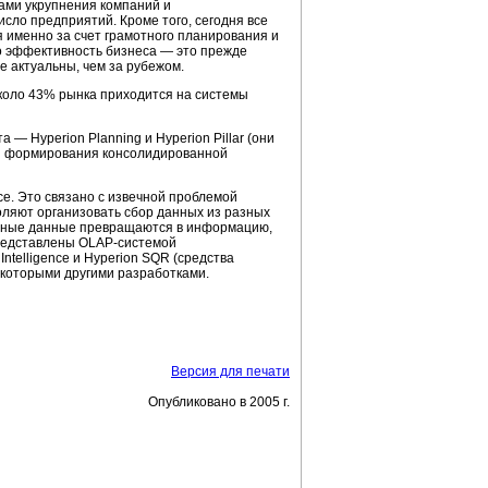
ами укрупнения компаний и
сло предприятий. Кроме того, сегодня все
я именно за счет грамотного планирования и
о эффективность бизнеса — это прежде
е актуальны, чем за рубежом.
около 43% рынка приходится на системы
— Hyperion Planning и Hyperion Pillar (они
ти формирования консолидированной
ce. Это связано с извечной проблемой
оляют организовать сбор данных из разных
ненные данные превращаются в информацию,
едставлены
OLAP-системой
ntelligence и Hyperion SQR (средства
некоторыми другими разработками.
Версия для печати
Опубликовано в 2005 г.