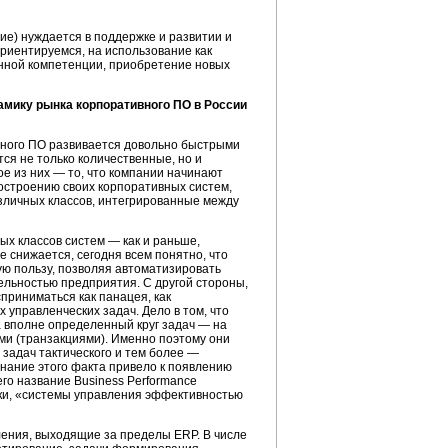
ие) нуждается в поддержке и развитии и
ориентируемся, на использование как
енной компетенции, приобретение новых
амику рынка корпоративного ПО в России
ного ПО развивается довольно быстрыми
ся не только количественные, но и
е из них — то, что компании начинают
построению своих корпоративных систем,
азличных классов, интегрированные между
х классов систем — как и раньше,
не снижается, сегодня всем понятно, что
ую пользу, позволяя автоматизировать
льностью предприятия. С другой стороны,
приниматься как панацея, как
 управленческих задач. Дело в том, что
 вполне определенный круг задач — на
и (транзакциями). Именно поэтому они
задач тактического и тем более —
знание этого факта привело к появлению
его название Business Performance
ки
, «системы управления эффективностью
ения, выходящие за пределы ERP. В числе