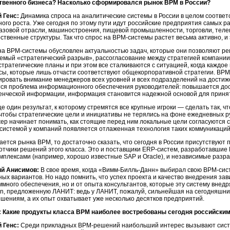
твенного бизнеса? Насколько сформировался рынок ВРМ в России?
й Генс:
Динамика спроса на аналитические системы в России в целом соответ
ного роста. Уже сегодня по этому пути идут российские предприятия самых р
азовой отрасли, машиностроения, пищевой промышленности, торговли, телек
ственные структуры. Так что спрос на
BPM-системы
растет весьма активно, и
на
BPM-системы
обусловлен актуальностью задач, которые они позволяют ре
емый «стратегический разрыв», рассогласование между стратегией компании
стратегические планы и при этом все сталкиваются с ситуацией, когда каждо
сы, которые лишь отчасти соответствуют общекорпоративной стратегии.
BPM
ировать внимание менеджеров всех уровней и всех подразделений на достиж
ся проблема информационного обеспечения руководителей: повышается дос
енческой информации, информация становится надежной основой для приня
е один результат, к которому стремятся все крупные игроки — сделать так, ч
 чтобы стратегические цели и инициативы не терялись на фоне ежедневных р
ер начинает понимать, как стоящие перед ним локальные цели согласуются с
системой
у компаний появляется отлаженная технология таких коммуникаций
сается рынка BPM, то достаточно сказать, что сегодня в России присутствую
отчики решений этого класса. Это и поставщики ERP-систем, разработавшие
мплексами (например, хорошо известные SAP и Oracle), и независимые разр
ий Анисимов:
В свое время, когда
«Вимм-Билль-Данн»
выбирал свою
BPM-сис
ых вариантов. Но надо помнить, что успех проекта и качество внедрения зав
ммного обеспечения, но и от опыта консультантов, которые эту систему внед
on, предложенную ЛАНИТ: ведь у ЛАНИТ, пожалуй, сильнейшая на сегодняшни
ешениям
, а их опыт охватывает уже несколько десятков предприятий.
 Какие продукты класса ВРМ наиболее востребованы сегодня российским
й Генс:
Среди прикладных
BPM-решений
наибольший интерес вызывают сист