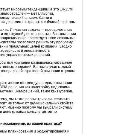
ствует мировым тенденциям, а это
14-15%
азных отраслей — металлургии,
оммуникаций, а также банки и
 эта динамика сохранится в ближайшие годы.
шить. И главная задача — преодолеть так
 и ее текущей деятельностью. Все компании
е подразделение преследует свои локальные
-системы
позволяют решить эту проблему,
ении глобальных целей компании. Заодно
товерность и оперативность
тия управленческих решений.
тобы вся компания развивалась как единое
утинных операций. В этом случае каждый
 генеральной стратегией компании в целом.
.
т практически все международные компании —
BPM-решения
как надстройку над своими
аботчики
BPM-решений
, такие как Hyperion.
тему
, мы также рассматривали несколько
исит не только от функциональных свойств
ряют. Именно поэтому мы выбрали систему
й день команда консультантов по
и компаниями, из вашей практики?
емы планирования и бюджетирования и