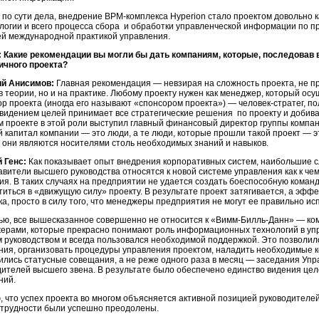
о, по сути дела, внедрение BPM-комплекса Hyperion стало проектом довольн
логии и всего процесса сбора и обработки управленческой информации по п
ей международной практикой управления.
 Какие рекомендации вы могли бы дать компаниям, которые, последовав 
ичного проекта?
ий Анисимов:
Главная рекомендация — невзирая на сложность проекта, не п
в теории, но и на практике. Любому проекту нужен как менеджер, который ос
ор проекта (иногда его называют «спонсором проекта») —
человек-стратег
, п
 видением целей принимает все стратегические решения по проекту и добива
м проекте в этой роли выступил главный финансовый директор группы компани
й капитал компании — это люди, а те люди, которые прошли такой проект — 
 они являются носителями столь необходимых знаний и навыков.
й Генс:
Как показывает опыт внедрения корпоративных систем, наибольшие сл
авители высшего руководства относятся к новой системе управления как к
чем
ия. В таких случаях на предприятии не удается создать боеспособную команд
титься в «движущую силу» проекту. В результате проект затягивается, а эфф
а, просто в силу того, что менеджеры предприятия не могут ее правильно ис
тью, все вышесказанное совершенно не относится к
«Вимм-Билль-Данн» —
ком
ерами, которые прекрасно понимают роль информационных технологий в уп
 руководством и всегда пользовался необходимой поддержкой. Это позволи
ния, организовать процедуры управления проектом, наладить необходимые 
ились статусные совещания, а не реже одного раза в месяц — заседания Упр
дителей высшего звена. В результате было обеспечено единство видения целе
ний.
, что успех проекта во многом объясняется активной позицией руководителей
 трудности были успешно преодолены.