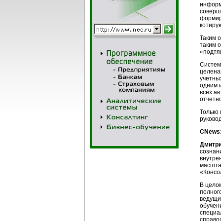
информ
соверш
формир
котиру
Таким 
таким 
«подтя
Систем
целена
учетны
одним 
всех а
отчетн
Только
руково
CNews:
Дмитр
сознан
внутре
масшта
«Консо
В цело
полног
ведущи
обучен
специа
справо