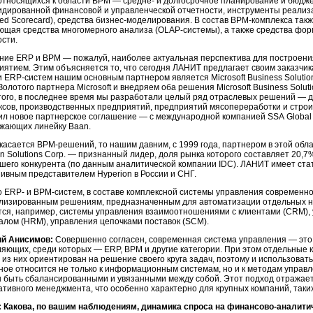
 относящихся к области BPM — средне- и долгосрочное планирование и бюд
идированной финансовой и управленческой отчетности, инструменты реализ
ed Scorecard), средства
бизнес-моделирования
. В состав
BPM-комплекса
такж
ющая средства многомерного анализа (
OLAP-системы
), а также средства фо
ости.
ние ERP и BPM — пожалуй, наиболее актуальная перспектива для построен
иятием. Этим объясняется то, что сегодня ЛАНИТ предлагает своим заказчика
и
ERP-систем
нашим основным партнером является Microsoft Business Solutio
Золотого партнера Microsoft и внедряем оба решения Microsoft Business Solution
того, в последнее время мы разработали целый ряд отраслевых решений — д
ксов, производственных предприятий, предприятий мясопереработки и строи
ил новое партнерское соглашение — с международной компанией SSA Globa
жающих линейку Baan.
 касается
BPM-решений
, то нашим давним, с 1999 года, партнером в этой о
n Solutions Corp. — признанный лидер, доля рынка которого составляет 20,7%
шего конкурента (по данным аналитической компании IDC). ЛАНИТ имеет стат
зивным представителем Hyperion в России и СНГ.
 ERP- и
BPM-систем
, в составе комплексной системы управления современн
лизированным решениям, предназначенным для автоматизации отдельных н
тся, например, системы управления взаимоотношениями с клиентами (CRM), 
алом (HRM), управления цепочками поставок (SCM).
ий Анисимов:
Совершенно согласен, современная система управления — это 
ляющих, среди которых — ERP, BPM и другие категории. При этом отдельные к
 из них ориентирован на решение своего круга задач, поэтому и использоват
ное относится не только к информационным системам, но и к методам управ
 быть сбалансированными и увязанными между собой. Этот подход отражает 
ативного менеджмента, что особенно характерно для крупных компаний, таки
 Какова, по вашим наблюдениям, динамика спроса на
финансово-аналити