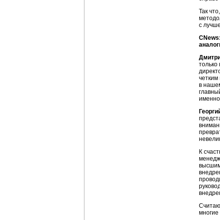
Так чт
методо
с лучш
CNews:
аналог
Дмитр
только 
директ
четким
в наше
главны
именно
Георги
предст
вниман
превра
невелик
К счас
менедж
высшим
внедре
провод
руково
внедре
Считаю
многие