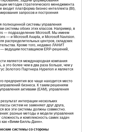
жетирование, задачи формирования
ации методик стратегического менеджмента
е входит платформа
бизнес-интеллекта
(BI),
рмирования запросов и построения
ия полноценной системы управления
м системы обоих этих классов. Например, в
ns — подразделение Microsoft. Мы имеем
s — и Microsoft Axapta, и Microsoft Navision.
ля распределительных центров, складских
тельства. Кроме того, недавно ЛАНИТ
l — ведущим поставщиком
ERP-решений
,
бласти является международная компания
, а это более чем в два раза больше, чем у
ус Золотого Партнера Hyperion и является
ого предприятия все чаще находится место
аправлений бизнеса. К таким решениям
управления активами (EAM), управления
результат интеграции нескольких
лассы систем не заменяют друг друга,
ься все эти системы должны совместно.
ления: разные методы и модели управления
сложность и комплексность самих задач
х как
«Вимм-Билль-Данн»
.
ческие
системы со стороны