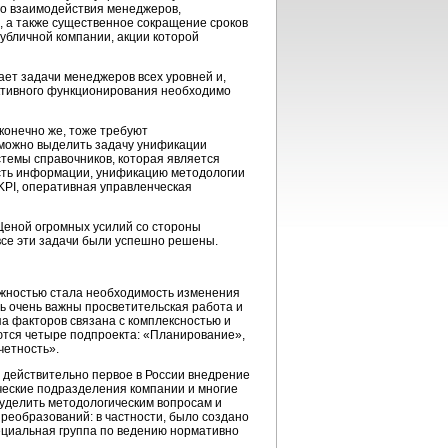
о взаимодействия менеджеров,
, а также существенное сокращение сроков
убличной компании, акции которой
ет задачи менеджеров всех уровней и,
ективного функционирования необходимо
конечно же, тоже требуют
 можно выделить задачу унификации
стемы справочников, которая является
сть информации, унификацию методологии
KPI, оперативная управленческая
 Ценой огромных усилий со стороны
все эти задачи были успешно решены.
ожностью стала необходимость изменения
сь очень важны просветительская работа и
па факторов связана с комплексностью и
уются четыре подпроекта: «Планирование»,
четность».
о действительно первое в России внедрение
ческие подразделения компании и многие
уделить методологическим вопросам и
реобразований: в частности, было создано
ециальная группа по ведению нормативно