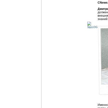
CNews:
Дмитр
должен
внешни
знаний
Именно