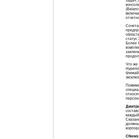
задач,
консол
(Balanc
включа
отчетн
Сочета
предпр
област
статус 
Более 
компле
заключ
продол
Что же
Hyperio
ближай
эксклю
Помимо
специа
относя
персон
Дмитр
состав
каждый
Сказан
должны
корпор
CNews: