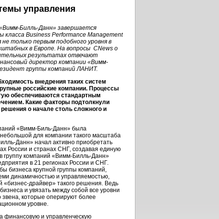
стемы управления
 «Вимм-Билль-Данн» завершается
 класса Business Performance Management
 не только первым подобного уровня в
асштабных в Европе. На вопросы CNews о
рительных результатах отвечают
нансовый директор компании «Вимм-
президент группы компаний ЛАНИТ.
обходимость внедрения таких систем
крупные российские компании. Процессы
тую обеспечиваются стандартным
чением. Какие факторы подтолкнули
 решения о начале столь сложного и
мпаний
«Вимм-Биль-Данн»
была
 небольшой для компании такого масштаба
илль-Данн»
начал активно приобретать
ах России и странах СНГ, создавая единую
в группу компаний
«Вимм-Билль-Данн»
дприятия в 21 регионах России и СНГ.
ы бизнеса крупной группы компаний,
еми динамичностью и управляемостью,
 «бизнес-драйвер» такого решения. Ведь
бизнеса и увязать между собой все уровни
о звена, которые оперируют более
ационном уровне.
 на финансовую и управленческую