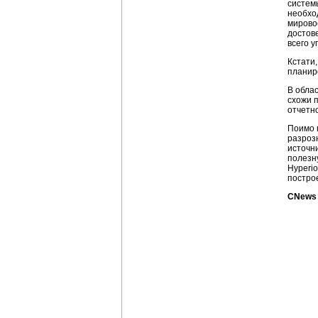
систем
необхо
мирово
достов
всего у
Кстати
планир
В облас
схожи 
отчетно
Поимо 
разроз
источн
полезн
Hyperio
постро
CNews 