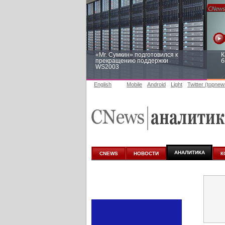
«Mr. Сумкин» подготовился к
К
прекращению поддержки
б
WS2003
English
Mobile
Android
Light
Twitter (topnew
Заоблачная оптимизация: как
Р
Faberlic изменил подход к
п
аналитике
АНАЛИТИКА
CNEWS
НОВОСТИ
К