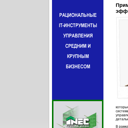
Прим
эффе
которы
систем
управл
деталь
В рамк