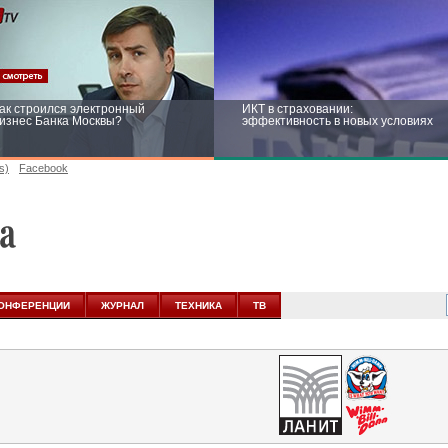
ак строился электронный
ИКТ в страховании:
изнес Банка Москвы?
эффективность в новых условиях
s)
Facebook
ейтинг CNewsInfrastructure 2015:
Информационная безопасность
риглашаем участвовать
бизнеса и госструктур: развитие в
новых условиях
ОНФЕРЕНЦИИ
ЖУРНАЛ
ТЕХНИКА
ТВ