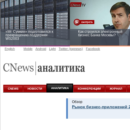
«Mr. Сумкин» подготовился к
Как строился электронный
прекращению поддержки
бизнес Банка Москвы?
WS2003
English
Mobile
Android
Light
Twitter (topnews)
Facebook
Заоблачная оптимизация: как
Рейтинг CNewsInfrastructure 20
Faberlic изменил подход к
приглашаем участвовать
аналитике
АНАЛИТИКА
CNEWS
НОВОСТИ
КОНФЕРЕНЦИИ
ЖУРНАЛ
Обзор
Рынок бизнес-приложений 