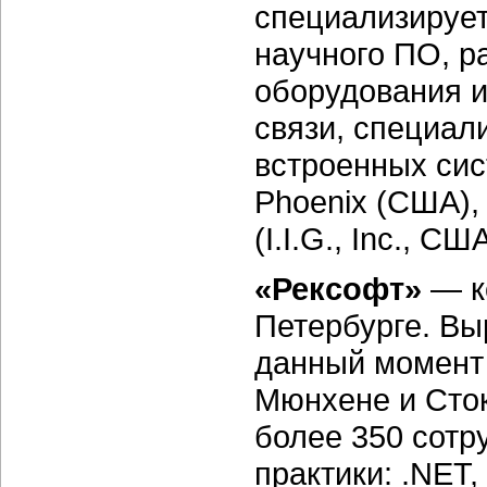
специализирует
научного ПО, р
оборудования и
связи, специал
встроенных сис
Phoenix (США), I
(I.I.G., Inc., СШ
«Рексофт»
— ко
Петербурге. Вы
данный момент 
Мюнхене и Сто
более 350 сотр
практики: .NET