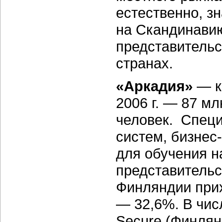
естественно, з
на Скандинавию
представительс
странах.
«Аркадия»
— ко
2006 г. — 87 м
человек. Cпеци
систем, бизнес
для обучения н
представительс
Финляндии прих
— 32,6%. В чис
Secure (Финлянд