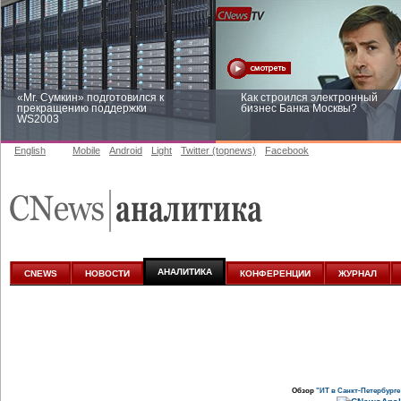
«Mr. Сумкин» подготовился к
Как строился электронный
прекращению поддержки
бизнес Банка Москвы?
WS2003
English
Mobile
Android
Light
Twitter (topnews)
Facebook
Заоблачная оптимизация: как
Рейтинг CNewsInfrastructure 20
Faberlic изменил подход к
приглашаем участвовать
аналитике
АНАЛИТИКА
CNEWS
НОВОСТИ
КОНФЕРЕНЦИИ
ЖУРНАЛ
Обзор
"ИТ в Санкт-Петербурге