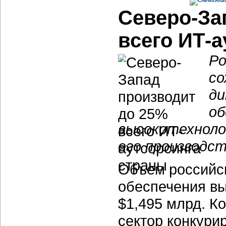
Северо-За
всего ИТ-
Ро
со
ди
об
высокотехноло
его производс
Объем российск
обеспечения выр
$1,495 млрд. К
сектор конкурир