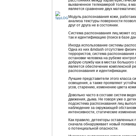
расстояниях между характеристическ
выхваченное телекамерой толпы, в ма
является сравнение двух математичес
Модуль распознавания кожи, работаю
анализа текстуры поверхности позвол
друг от друга не в состоянии.
Система распознавания лиц может осу
так и идентификацию (поиск в базе да
Иногда использование системы распоз
Одна из них &mdash отсутствие физич
террористов, система распознавания 
остановки человека на рубеже контро
добрую службу как в местах большого 
является обеспечение комплексной ре
распознавания и идентификации.
Лучшие представители этого класса с
освещения, а также проявляют устойч
усов, старению, изменению цвета кож
Довольно часто в составе систем ви
движения, дыма. Не говоря уже о дет
подсистема распознавания лиц выполн
наблюдение за окружающей обстановко
интенсивности, статические изменения
Как правило, детекторы оставленных 
сначала обнаруживает новый появивши
о потенциальной опасности.