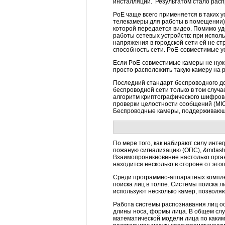
инсталляции. Результатом стало распр
PoE чаще всего применяется в таких 
телекамеры для работы в помещении).
которой передается видео. Помимо уд
работы сетевых устройств: при исполь
напряжения в городской сети ей не ст
способность сети. PoE-совместимые у
Если PoE-совместимые камеры не нужн
просто расположить такую камеру на р
Последний стандарт беспроводного до
беспроводной сети только в том случа
алгоритм криптографического шифрова
проверки целостности сообщений (MIC
Беспроводные камеры, поддерживающие
По мере того, как набирают силу ин
пожаную сигнализацию (ОПС), &mdash
Взаимопроникновение настолько орган
находится несколько в стороне от это
Среди программно-аппаратных компле
поиска лиц в толпе. Системы поиска л
используют несколько камер, позволя
Работа системы распознавания лиц ос
длины носа, формы лица. В общем слу
математической модели лица по каки