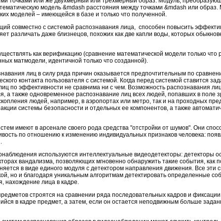
ими точками или же двухмерный или трехмерный образ. Модуль, преобразую
тематическую модель &mdash расстояния между точками &mdash или образ. 
ких моделей – имеющейся в базе и только что полученной.
щий совместно с системой распознавания лица, способен повысить эффектив
яет различать даже близнецов, похожих как две капли воды, которых обыкно
ществлять как верификацию (сравнение математической модели только что р
нных матмодели, идентичной только что созданной).
навания лиц в силу ряда причин оказывается предпочтительным по сравнен
еского контакта пользователя с системой. Когда перед системой ставится за
лиц по эффективности не сравнима ни с чем. Возможность распознавания ли
ля, а также одновременное распознавание лиц всех людей, попавших в поле 
скопления людей, например, в аэропортах или метро, так и на проходных пр
акции системы безопасности и отдельных ее компонентов, а также автомати
истем имеют в арсенале своего рода средства "отстройки от шумов". Они спо
ивость по отношению к изменению индивидуальных признаков человека: появ
и.
деонаблюдения используются интеллектуальные видеодетекторы: детекторы 
екторах вандализма, позволяющих мгновенно обнаружить такие события, как п
яется в виде единого модуля с детектором направления движения. Все эти с
й, но и благодаря уникальным алгоритмам детектировать определенные соб
, нахождение лица в кадре.
предметов строятся на сравнении ряда последовательных кадров и фиксации
йся в кадре предмет, а затем, если он остается неподвижным больше зада