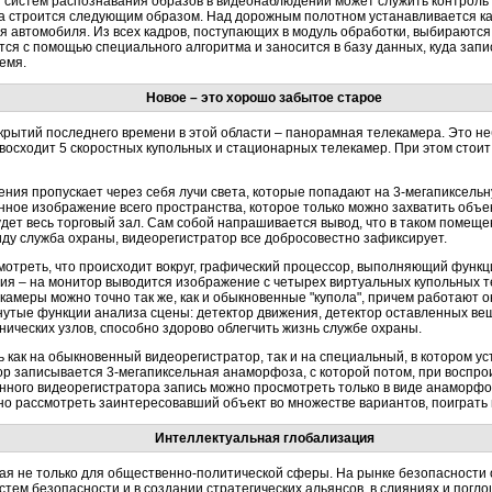
систем распознавания образов в видеонаблюдении может служить контроль 
ма строится следующим образом. Над дорожным полотном устанавливается ка
 автомобиля. Из всех кадров, поступающих в модуль обработки, выбираются 
тся с помощью специального алгоритма и заносится в базу данных, куда зап
емя.
Новое – это хорошо забытое старое
рытий последнего времени в этой области – панорамная телекамера. Это н
сходит 5 скоростных купольных и стационарных телекамер. При этом стоит он
ения пропускает через себя лучи света, которые попадают на 3-мегапиксель
ное изображение всего пространства, которое только можно захватить объек
будет весь торговый зал. Сам собой напрашивается вывод, что в таком помещ
иду служба охраны, видеорегистратор все добросовестно зафиксирует.
отреть, что происходит вокруг, графический процессор, выполняющий функц
ия – на монитор выводится изображение с четырех виртуальных купольных 
екамеры можно точно так же, как и обыкновенные "купола", причем работают о
утые функции анализа сцены: детектор движения, детектор оставленных веще
ческих узлов, способно здорово облегчить жизнь службе охраны.
 как на обыкновенный видеорегистратор, так и на специальный, в котором уст
р записывается 3-мегапиксельная анаморфоза, с которой потом, при воспрои
нного видеорегистратора запись можно просмотреть только в виде анаморфо
но рассмотреть заинтересовавший объект во множестве вариантов, поиграть
Интеллектуальная глобализация
ая не только для общественно-политической сферы. На рынке безопасности 
тем безопасности и в создании стратегических альянсов, в слияниях и погл