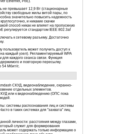
r Ethernet, PoE).
ть не превышает 12,9 Вт (стационарные
ройству свободные жилы витой пары, по
особна значительно повысить надежность
руглосуточно, и никакие скачки
акой способ никак не влияет на пропускную
E регулируется стандартом IEEE 802.3af
лючать к сетевому разъему. Достаточно
ку.
у пользователь может получить доступ к
ю на каждый узел). Регламентируемый WPA
 для каждого сеанса связи. Функция
одержимого и повторную пересылку.
 54 Мбит/с.
&mdash СКУД, видеонаблюдение, охранно-
новение отдельных элементов.
 СКУД или к видеонаблюдению (ОПС пока
людей.
пы: системы распознавания лиц и системы
асто в таких системах для "захвата" лиц
анной личности: расстояния между глазами,
 который служит для формирования
дель может содержать только информацию о