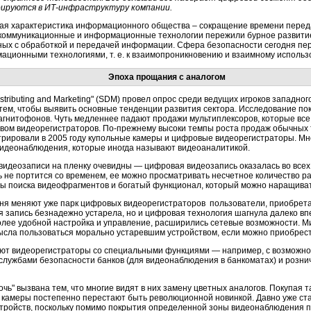
ируются в ИТ-инфраструктуру компании.
ая характеристика информационного общества – сокращение времени передач
 коммуникационные и информационные технологии пережили бурное развитие, 
ных с обработкой и передачей информации. Сфера безопасности сегодня пер
ационными технологиями, т. е. к взаимопроникновению и взаимному исполь
Эпоха прощания с аналогом
istributing and Marketing" (SDM) провел опрос среди ведущих игроков западн
тем, чтобы выявить основные тенденции развития сектора. Исследование по
агнитофонов. Чуть медленнее падают продажи мультиплексоров, которые все
ом видеорегистраторов. По-прежнему высоки темпы роста продаж обычных те
рировали в 2005 году купольные камеры и цифровые видеорегистраторы. М
видеонаблюдения, которые иногда называют видеоаналитикой.
видеозаписи на пленку очевидны — цифровая видеозапись оказалась во всех
ь не портится со временем, ее можно просматривать несчетное количество раз
ы поиска видеофрагментов и богатый функционал, который можно наращиват
дня меняют уже парк цифровых видеорегистраторов пользователи, приобрета
я запись безнадежно устарела, но и цифровая технология шагнула далеко вп
более удобной настройка и управление, расширились сетевые возможности.
смысла пользоваться морально устаревшим устройством, если можно приобрест
ют видеорегистраторы со специальными функциями — например, с возможно
 службами безопасности банков (для видеонаблюдения в банкоматах) и розни
чь" вызвана тем, что многие видят в них замену цветных аналогов. Покупая т
камеры постепенно перестают быть революционной новинкой. Давно уже стал
тройств, поскольку помимо покрытия определенной зоны видеонаблюдения п