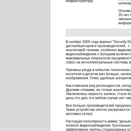
интегр
Основн
20 лет
связан
информ
В ноябре 2005 года журнал "Security D
дистрибьюторов и производителей, с 
аналоговой техники, особенно видеом
видеонаблюдения с большим количеств
максимальные показатели продемонст
спрос на интеллектуальные системы 
Причины ухода в небытие технологии 
носителя в десятки раз больше, запис
изображения. Плюс удобные алгоритм
Как отмечали ряд респондентов, сего
Другими словами, не только аналогова
Увеличилась скорость записи, стала 
день ото дня, и в любом случае нет 
Все больше производителей предлага
Такие устройства охотно раскупаются
кассовых узлах).
Растущая популярность камер "день/но
ночного видеонаблюдения. Купольные 
эффективнее группы стационарных ус