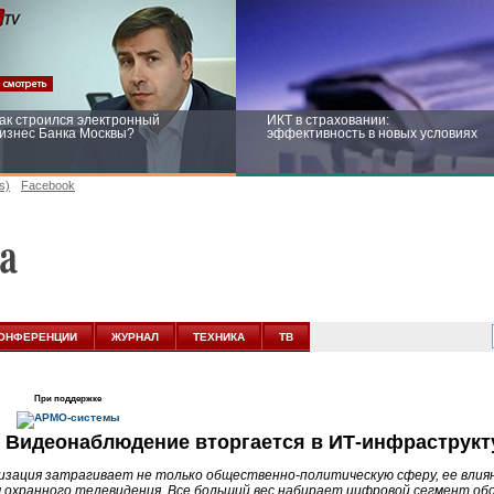
ак строился электронный
ИКТ в страховании:
изнес Банка Москвы?
эффективность в новых условиях
s)
Facebook
ейтинг CNewsInfrastructure 2015:
Информационная безопасность
риглашаем участвовать
бизнеса и госструктур: развитие в
новых условиях
ОНФЕРЕНЦИИ
ЖУРНАЛ
ТЕХНИКА
ТВ
При поддержке
Видеонаблюдение вторгается в ИТ-инфраструкт
изация затрагивает не только общественно-политическую сферу, ее влиян
 охранного телевидения. Все больший вес набирает цифровой сегмент обо