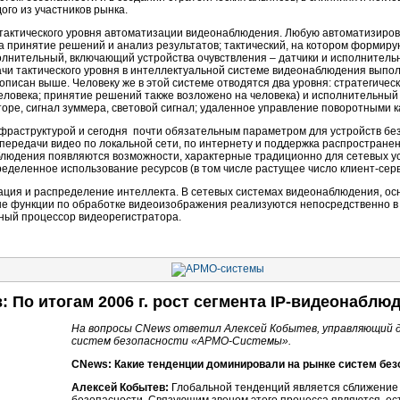
ого из участников рынка.
 тактического уровня автоматизации видеонаблюдения. Любую автоматизиров
за принятие решений и анализ результатов; тактический, на котором формир
лнительный, включающий устройства очувствления – датчики и исполнитель
дачи тактического уровня в интеллектуальной системе видеонаблюдения вы
описан выше. Человеку же в этой системе отводятся два уровня: стратегичес
еловека; принятие решений также возложено на человека) и исполнительный
оре, сигнал зуммера, световой сигнал; удаленное управление поворотными 
фраструктурой и сегодня почти обязательным параметром для устройств бе
 передачи видео по локальной сети, по интернету и поддержка распространен
блюдения появляются возможности, характерные традиционно для сетевых ус
деленное использование ресурсов (в том числе растущее число клиент-сер
ация и распределение интеллекта. В сетевых системах видеонаблюдения, ос
е функции по обработке видеоизображения реализуются непосредственно в к
ный процессор видеорегистратора.
: По итогам 2006 г. рост сегмента IP-видеонабл
На вопросы CNews ответил Алексей Кобытев, управляющий 
систем безопасности «АРМО-Системы».
CNews: Какие тенденции доминировали на рынке систем безо
Алексей Кобытев:
Глобальной тенденций является сближение 