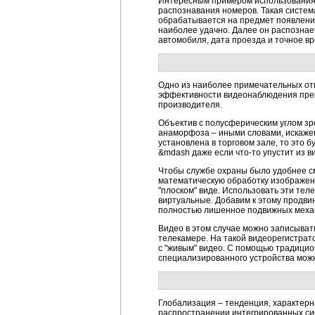
Интересным примером использования 
распознавания номеров. Такая систе
обрабатывается на предмет появления
наиболее удачно. Далее он распознае
автомобиля, дата проезда и точное вр
Одно из наиболее примечательных отк
эффективности видеонаблюдения прево
производителя.
Объектив с полусферическим углом зр
анаморфоза – иными словами, искажен
установлена в торговом зале, то это 
&mdash даже если что-то упустит из в
Чтобы службе охраны было удобнее см
математическую обработку изображен
"плоском" виде. Использовать эти тел
виртуальные. Добавим к этому продвин
полностью лишенное подвижных механи
Видео в этом случае можно записывать
телекамере. На такой видеорегистрато
с "живым" видео. С помощью традицио
специализированного устройства мож
Глобализация – тенденция, характерн
распространении интегрированных сис