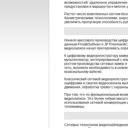
возможностей: удаленное управление
предустановок и маршрутов и многое д
Растет число комплексных систем без
биометрическими технологиями, широ
увеличить пропускную способность ру
Начало массового производства цифро
данным Frost&Sullivan и JP Freeman&C
видеозаписи начал претерпевать опр
К цифровому видеорегистратору камер
мультиплексор, интегрированный с ком
ростом производства сетевых камер 
сеть, возникла необходимость в новом
коаксиальному кабелю.
Классический сетевой видеорегистрат
оцифровки и сжатия видеосигнала вып
движения, обработка тревог с охранн
При том, что по функциональным воз
видеозаписи. Это более гибкая масшт
использования сетевой конвергенции 
телекамеры.
Сетевые технологии видеонаблюдения 