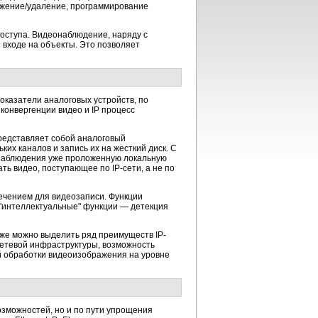
ижение/удаление, программирование
доступа. Видеонаблюдение, наряду с
входе на объекты. Это позволяет
оказатели аналоговых устройств, по
 конвергенции видео и IP процесс
редставляет собой аналоговый
их каналов и запись их на жесткий диск. С
онаблюдения уже проложенную локальную
ть видео, поступающее по IP-сети, а не по
ечением для видеозаписи. Функции
 "интеллектуальные" функции — детекция
же можно выделить ряд преимуществ IP-
сетевой инфраструктуры, возможность
ой обработки видеоизображения на уровне
озможностей, но и по пути упрощения