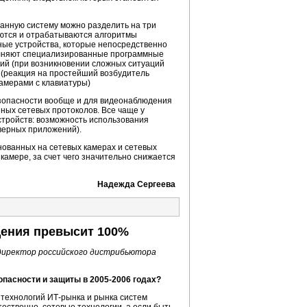
анную систему можно разделить на три
уются и отрабатываются алгоритмы
ные устройства, которые непосредственно
полняют специализированные программные
кий (при возникновении сложных ситуаций
 (реакция на простейший возбудитель
камерами с клавиатуры)
зопасности вообще и для видеонаблюдения
ных сетевых протоколов. Все чаще у
тройств: возможность использования
верных приложений).
нованных на сетевых камерах и сетевых
амере, за счет чего значительно снижается
Надежда Сергеева
юдения превысит 100%
директор российского дистрибьютора
пасности и защиты в 2005-2006 годах?
технологий ИТ-рынка и рынка систем