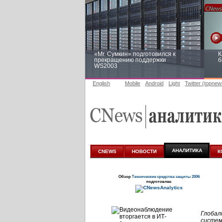
«Mr. Сумкин» подготовился к
К
прекращению поддержки
б
WS2003
English
Mobile
Android
Light
Twitter (topnew
Заоблачная оптимизация: как
Р
Faberlic изменил подход к
п
аналитике
АНАЛИТИКА
CNEWS
НОВОСТИ
К
Обзор
Технические средства защиты 2006
подготовлен
Глобал
систем