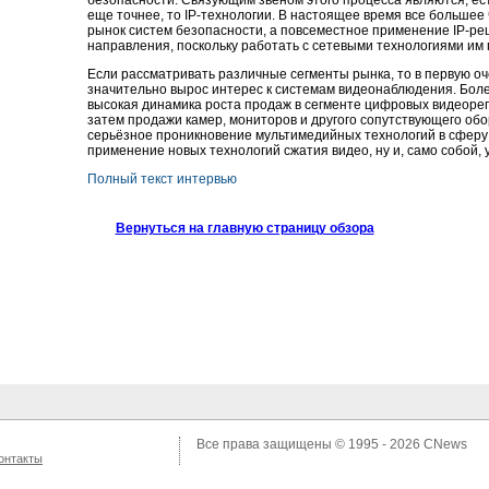
безопасности. Связующим звеном этого процесса являются, ест
еще точнее, то IP-технологии. В настоящее время все большее
рынок систем безопасности, а повсеместное применение IP-р
направления, поскольку работать с сетевыми технологиями им
Если рассматривать различные сегменты рынка, то в первую оче
значительно вырос интерес к системам видеонаблюдения. Боле
высокая динамика роста продаж в сегменте цифровых видеорегис
затем продажи камер, мониторов и другого сопутствующего об
серьёзное проникновение мультимедийных технологий в сферу
применение новых технологий сжатия видео, ну и, само собой,
Полный текст интервью
Вернуться на главную страницу обзора
Все права защищены © 1995 - 2026
CNews
онтакты