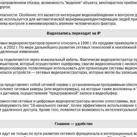
 направлением обзора, возможность "ведения" объекта, многократное прибл
ругое.
опасности. Особенно это касается интеграции видеонаблюдения и контроля 
ко используется для автоматической верификации/идентификации людей при 
бежа контроля и минимизировать влияние человеческого фактора.
Видеозапись переходит на IP
вых видеорегистраторов принято относить к 1996 г. Их продажи превзошли п
o, в 2002 г. По мере дальнейшего развития сетевых технологий и неизбежной
еделенные изменения.
а подключается через коаксиальный кабель. Фактически видеорегистратор п
пьютером, который осуществляет оцифровку, сжатие видеосигналов с нескольк
и видеосерверов, позволяющих использовать для организации системы виде
 классе устройств — сетевых видеорегистраторах, которые могли бы записыва
ор представляет собой сетевой сервер с установленным программным обесп
олняют сетевые камеры (или видеосерверы), на которые также возложены и
ых датчиков, осуществление "предтревожной" записи в видеобуфер.
можностям сетевые и цифровые видеорегистраторы вполне сопоставимы, все 
абируемость без "16-канального скачка", более эффективное использование 
и удаленного доступа. Кроме того, появляется возможность интеллектуальн
Главное — удобство
идут не только по пути развития сетевого функционала и интеграционных в