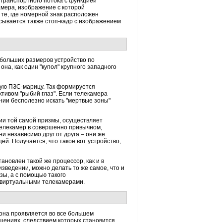
транспортного потока с функцией
мера, изображение с которой
те, где номерной знак расположен
исывается также стоп-кадр с изображением
ебольших размеров устройство по
а, как один "купол" крупного западного
ную ПЗС-марицу. Так формируется
тивом "рыбий глаз". Если телекамера
ении бесполезно искать "мертвые зоны"
ии той самой призмы, осуществляет
телекамер в совершенно привычном,
ни независимо друг от друга – они же
й. Получается, что такое вот устройство,
ановлен такой же процессор, как и в
зведении, можно делать то же самое, что и
зы, а с помощью такого
 виртуальными телекамерами.
она проявляется во все большем
ощениях, следствием которых становится