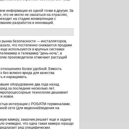
и информации из одной точки в другую. За
что не могло не сказаться на отраслях,
еходит на стадию конвергенции с
зованию разработок и инноваций.
ого рынка безопасности — инсталляторов,
казало, что постепенно снижаются продажи
 еще используются в крупных системах
лекамер и телекамер "день-ночь", а
ногие производители отмечают растущий
 отношениях более удобной. Емкость
 без всякого вреда для качества
ь и наращивать.
вшие оборудование два года назад.
еред за последние несколько лет.
 Микропроцессорные технологии дешевеют
и новое.
стью интеграции с POS/ATM-терминалами.
чной сети (для видеонаблюдения на
акую камеру, заказчик решает еще и задачу
о очевидно, что одна такая камера гораздо
редлагает ряд специфических