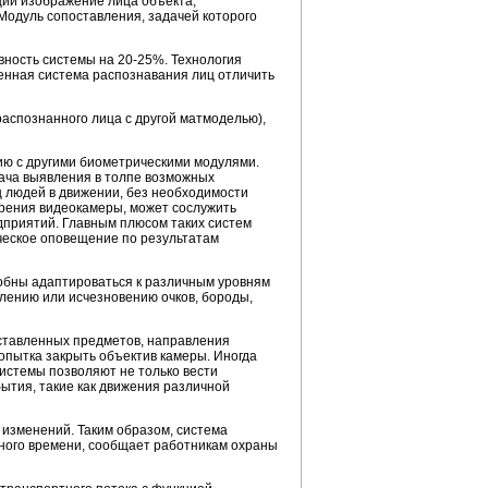
щий изображение лица объекта,
Модуль сопоставления, задачей которого
ность системы на 20-25%. Технология
венная система распознавания лиц отличить
аспознанного лица с другой матмоделью),
ию с другими биометрическими модулями.
дача выявления в толпе возможных
ц людей в движении, без необходимости
зрения видеокамеры, может сослужить
едприятий. Главным плюсом таких систем
ческое оповещение по результатам
собны адаптироваться к различным уровням
лению или исчезновению очков, бороды,
оставленных предметов, направления
опытка закрыть объектив камеры. Иногда
истемы позволяют не только вести
ытия, такие как движения различной
 изменений. Таким образом, система
нного времени, сообщает работникам охраны