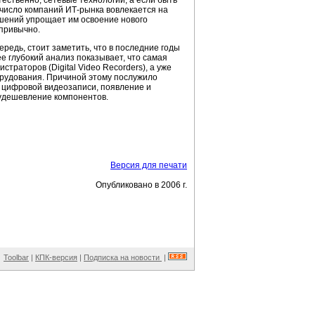
ественно, сетевые технологии, а если быть
 число компаний ИТ-рынка вовлекается на
ешений упрощает им освоение нового
 привычно.
редь, стоит заметить, что в последние годы
е глубокий анализ показывает, что самая
траторов (Digital Video Recorders), а уже
орудования. Причиной этому послужило
 цифровой видеозаписи, появление и
 удешевление компонентов.
Версия для печати
Опубликовано в 2006 г.
Toolbar
|
КПК-версия
|
Подписка на новости
|