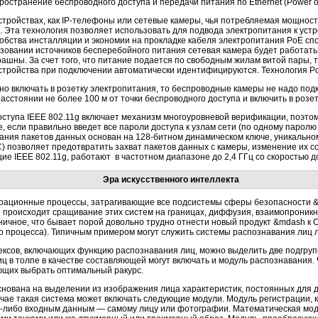
остранение беспроводного доступа и передачи питания по Ethernet (Power ove
устройствах, как IP-телефоны или сетевые камеры, чья потребляемая мощнос
 Эта технология позволяет использовать для подвода электропитания к уст
обства инсталляции и экономии на прокладке кабеля электропитания PoE сп
зовании источников бесперебойного питания сетевая камера будет работать к
рашны. За счет того, что питание подается по свободным жилам витой пары, т
стройства при подключении автоматически идентифицируются. Технология Po
о включать в розетку электропитания, то беспроводные камеры не надо подк
асстоянии не более 100 м от точки беспроводного доступа и включить в розет
ступа IEEE 802.11g включает механизм многоуровневой верификации, поэтом
е, если правильно введет все пароли доступа к узлам сети (по одному парол
ния пакетов данных основан на 128-битном динамическом ключе, уникальном
) позволяет предотвратить захват пакетов данных с камеры, изменение их с
 IEEE 802.11g, работают в частотном диапазоне до 2,4 ГГц со скоростью до
Эра искусственного интеллекта
теграционные процессы, затрагивающие все подсистемы сферы безопасности 
 происходит сращивание этих систем на границах, диффузия, взаимопроник
ичное, что бывает порой довольно трудно отнести новый продукт &mdash к
го процесса). Типичным примером могут служить системы распознавания лиц 
ксов, включающих функцию распознавания лиц, можно выделить две подгруп
иц в толпе в качестве составляющей могут включать и модуль распознавания. Ч
ющих выбрать оптимальный ракурс.
нована на выделении из изображения лица характеристик, постоянных для д
чае такая система может включать следующие модули. Модуль регистрации,
м-либо входным данным — самому лицу или фотографии. Математическая мо