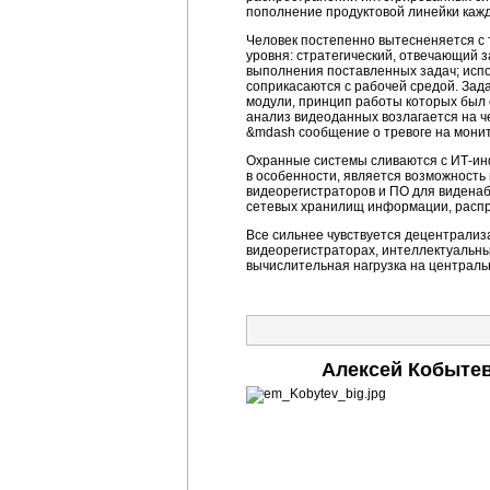
пополнение продуктовой линейки кажд
Человек постепенно вытесненяется с
уровня: стратегический, отвечающий 
выполнения поставленных задач; испо
соприкасаются с рабочей средой. За
модули, принцип работы которых был 
анализ видеоданных возлагается на ч
&mdash сообщение о тревоге на монит
Охранные системы сливаются с ИТ-ин
в особенности, является возможность
видеорегистраторов и ПО для видена
сетевых хранилищ информации, распре
Все сильнее чувствуется децентрализ
видеорегистраторах, интеллектуальны
вычислительная нагрузка на централь
Алексей Кобытев