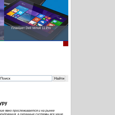
Планшет Dell Venue 11 Pro
Пора выбирать Fujitsu!
уру
ие явно прослеживается и на рынке
рудования, а охранные системы все чаще