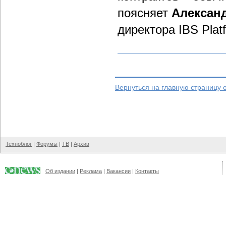
поясняет
Алексан
директора IBS Platf
Вернуться на главную страницу 
Техноблог
|
Форумы
|
ТВ
|
Архив
Об издании
|
Реклама
|
Вакансии
|
Контакты