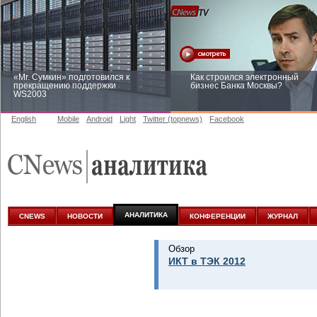
«Mr. Сумкин» подготовился к
Как строился электронный
прекращению поддержки
бизнес Банка Москвы?
WS2003
English
Mobile
Android
Light
Twitter (topnews)
Facebook
Заоблачная оптимизация: как
Рейтинг CNewsInfrastructure 20
Faberlic изменил подход к
приглашаем участвовать
аналитике
АНАЛИТИКА
CNEWS
НОВОСТИ
КОНФЕРЕНЦИИ
ЖУРНАЛ
Обзор
ИКТ в ТЭК 2012