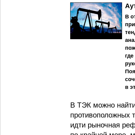
Ау
В о
при
тен
ана
пож
где
рук
Поя
соч
в э
В ТЭК можно найти
противоположных т
идти рыночная ре
по крайней мере, м