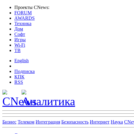
Проекты CNews:
FORUM
AWARDS
Техника
Дом
Софт
Игры
Wi-Fi
ТВ
English
Подписка
КПК
RSS
Бизнес
Телеком
Интеграция
Безопасность
Интернет
Наука
CNe