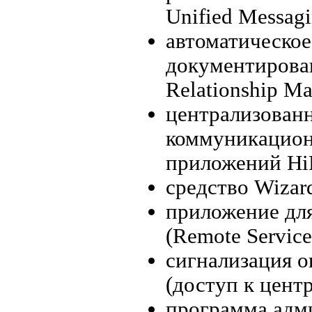
Unified Messagi
автоматическое
документирован
Relationship M
централизованн
коммуникацион
приложений HiP
средство Wizar
приложение дл
(Remote Service
сигнализация 
(доступ к цент
программа адми