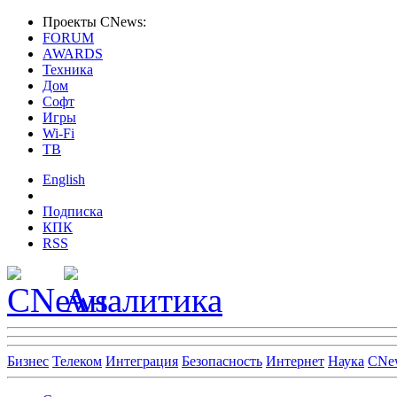
Проекты CNews:
FORUM
AWARDS
Техника
Дом
Софт
Игры
Wi-Fi
ТВ
English
Подписка
КПК
RSS
Бизнес
Телеком
Интеграция
Безопасность
Интернет
Наука
CNe