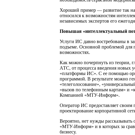
Хороший пример — развитие так наз
относился к возможностям интеллек
независимых экспертов его ежегодн
Повышая «интеллектуальный пот
Услуги ИС давно востребованы в зап
подъеме. Основной проблемой для 
возможностях.
Как можно почерпнуть из теории, 
АТС, от процесса введения новых у
«платформы ИС». С ее помощью орг
программой. В результате можно ге
«телеголосование», «универсальный
«вызов по телефонным картам» и «
Компанией «МТУ-Информ».
Оператор ИС предоставляет своим п
проектирование корпоративной сети
Вероятно, нет нужды рассказывать 
«МТУ-Информ» и в которых за сравн
бизнесу.