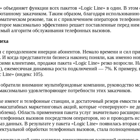
ti» объединяет функции всех пакетов «Logic Line» в один. В эт
отанному заказчиком. Таким образом, благодаря использованию 
оматическом режиме, так и с привлечением операторов телефон
торое максимально эффективно решает поставленные перед ним б
мый алгоритм обслуживания телефонных вызовов.
пеха
ан с преодолением инерции абонентов. Немало времени и сил п
 И когда представители бизнеса наконец поняли, как именно но
оими клиентами, продажи пакета «Logic Line» резко возросли.
!), ежемесячная динамика роста подключений — 7%. К примеру,
Line» (индекс 105).
обратили внимание мультибрэндовые компании, руководство мос
, максимально удовлетворяющее потребности этих заказчиков.
же имеют и телефонные станции, и достаточный резерв емкости 
асштабных маркетинговых акций, которые «генерируют» не деся
блема). Область применения пакета услуг значительно расшири
телефонных вызовов посредством операторов, но и проводить и
аз данных. В результате у пакета «Logic Line» появилась вторая
ллектуальной обработки телефонных вызовов, стала полноценны
еллектуальной сети наглядно демонстрирует растущий интерес 