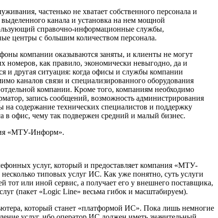
живания, частенько не хватает собственного персонала и
 выделенного канала и установка на нем мощной
пользующий справочно-информационные службы,
ные центры с большим количеством персонала.
ефоны компании оказываются заняты, и клиенты не могут
 номеров, как правило, экономически невыгодно, да и
тся и другая ситуация: когда офисы и службы компании
омимо каналов связи и специализированного оборудования
 отдельной компании. Кроме того, компаниям необходимо
орматор, запись сообщений, возможность администрирования
ды на содержание технических специалистов и поддержку
а в офис, чему так подвержен средний и малый бизнес.
ания «МТУ-Информ».
елефонных услуг, который и предоставляет компания «МТУ-
 несколько типовых услуг ИС. Как уже понятно, суть услуги
й тот или иной сервис, а получает его у внешнего поставщика,
уг (пакет «Logic Line» весьма гибок и масштабируем).
ьютера, который станет «платформой ИС». Пока лишь немногие
ление услуг, ибо оператор ИС должен иметь значительный