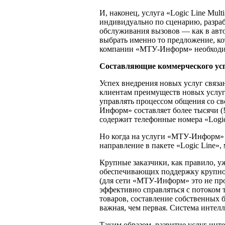
И, наконец, услуга «Logic Line Mul
индивидуально по сценарию, разраб
обслуживания вызовов — как в авт
выбрать именно то предложение, ко
компании «МТУ-Информ» необходи
Составляющие коммерческого ус
Успех внедрения новых услуг связ
клиентам преимуществ новых услуг.
управлять процессом общения со св
Информ» составляет более тысячи (
содержит телефонные номера «Logic 
Но когда на услуги «МТУ-Информ» 
направление в пакете «Logic Line»
Крупные заказчики, как правило, у
обеспечивающих поддержку крупном
(для сети «МТУ-Информ» это не про
эффективно справляться с потоком 
товаров, составление собственных б
важная, чем первая. Система инте
Таким образом, развитие услуг инт