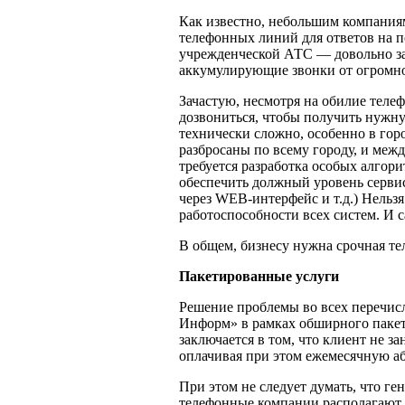
Как известно, небольшим компаниям
телефонных линий для ответов на п
учрежденческой АТС — довольно з
аккумулирующие звонки от огромног
Зачастую, несмотря на обилие теле
дозвониться, чтобы получить нужн
технически сложно, особенно в гор
разбросаны по всему городу, и меж
требуется разработка особых алгор
обеспечить должный уровень серви
через WEB-интерфейс и т.д.) Нельз
работоспособности всех систем. И 
В общем, бизнесу нужна срочная т
Пакетированные услуги
Решение проблемы во всех перечисл
Информ» в рамках обширного пакета
заключается в том, что клиент не 
оплачивая при этом ежемесячную аб
При этом не следует думать, что 
телефонные компании располагают 