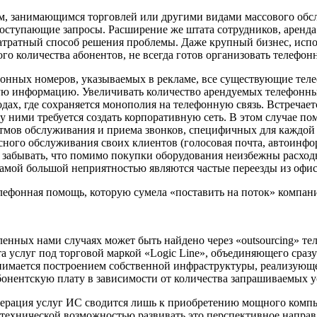
, занимающимся торговлей или другими видами массового обслу
оступающие запросы. Расширение же штата сотрудников, аренда
атратный способ решения проблемы. Даже крупный бизнес, ис
о количества абонентов, не всегда готов организовать телефон
фонных номеров, указываемых в рекламе, все существующие тел
ую информацию. Увеличивать количество арендуемых телефонных
одах, где сохраняется монополия на телефонную связь. Встречае
ду ними требуется создать корпоративную сеть. В этом случае п
итмов обслуживания и приема звонков, специфичных для каждой
сного обслуживания своих клиентов (голосовая почта, автоинф
я забывать, что помимо покупки оборудования неизбежны расхо
самой большой неприятностью являются частые переезды из офис
елефонная помощь, которую сумела «поставить на поток» комп
енных нами случаях может быть найдено через «outsourcing» т
 услуг под торговой маркой «Logic Line», объединяющего сразу
занимается построением собственной инфраструктуры, реализующе
онентскую плату в зависимости от количества запрашиваемых усл
генерация услуг ИС сводится лишь к приобретению мощного комп
технической возможностью развивать это перспективное направ