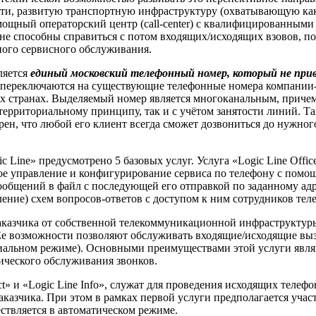
сти, развитую транспортную инфраструктуру (охватывающую ка
мощный операторский центр (call-center) с квалифицированным
и не способны справиться с потом входящих/исходящих взовов, 
жного сервисного обслуживания.
ляется
единый московский телефонный номер, который не прив
 переключаются на существующие телефонные номера компании-
х странах. Выделяемый номер является многоканальным, причем
территориальному принципу, так и с учётом занятости линий. Т
рен, что любой его клиент всегда сможет дозвониться до нужног
c Line» предусмотрено 5 базовых услуг. Услуга «Logic Line Off
е управление и конфигурирование сервиса по телефону с помощ
 сообщений в файл с последующей его отправкой по заданному а
ление) схем вопросов-ответов с доступом к ним сотрудников т
азчика от собственной телекоммуникационной инфраструктуры я
 Ее возможности позволяют обслуживать входящие/исходящие 
циальном режиме). Основными преимуществами этой услуги являю
ческого обслуживания звонков.
ect» и «Logic Line Info», служат для проведения исходящих тел
аказчика. При этом в рамках первой услуги предполагается уча
ствляется в автоматическом режиме.