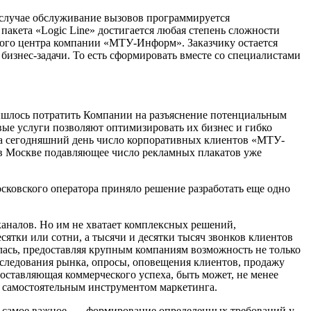
ом случае обслуживание вызовов программируется
пакета «Logic Line» достигается любая степень сложности
ного центра компании «МТУ-Информ». Заказчику остается
изнес-задачи. То есть сформировать вместе со специалистами
ришлось потратить Компании на разъяснение потенциальным
вые услуги позволяют оптимизировать их бизнес и гибко
 На сегодняшний день число корпоративных клиентов «МТУ-
 в Москве подавляющее число рекламных плакатов уже
ковского оператора приняло решение разработать еще одно
каналов. Но им не хватает комплексных решений,
тки или сотни, а тысячи и десятки тысяч звонков клиентов
лась, предоставляя крупным компаниям возможность не только
сследования рынка, опросы, оповещения клиентов, продажу
 составляющая коммерческого успеха, быть может, не менее
м самостоятельным инструментом маркетинга.
и, самое важное, — формирование определенных требований у