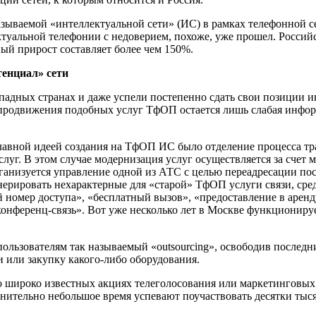
ываемой «интеллектуальной сети» (ИС) в рамках телефонной се
туальной телефонии с недоверием, похоже, уже прошел. Российс
ый прирост составляет более чем 150%.
енциал» сети
адных странах и даже успели постепенно сдать свои позиции ин
продвижения подобных услуг ТфОП остается лишь слабая инфор
главной идеей создания на ТфОП ИС было отделение процесса т
слуг. В этом случае модернизация услуг осуществляется за сче
анизуется управление одной из АТС с целью переадресации пос
нерировать нехарактерные для «старой» ТфОП услуги связи, ср
 номер доступа», «бесплатный вызов», «предоставление в аренд
конференц-связь». Вот уже несколько лет в Москве функционир
ользователям так называемый «outsourcing», освободив послед
 или закупку какого-либо оборудования.
о широко известных акциях телеголосования или маркетинговых
ительно небольшое время успевают поучаствовать десятки тыся