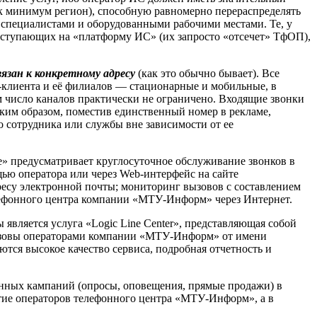
к минимум регион), способную равномерно перераспределять
и специалистами и оборудованными рабочими местами. Те, у
поступающих на «платформу ИС» (их запросто «отсечет» ТфОП),
язан к конкретному адресу
(как это обычно бывает). Все
клиента и её филиалов — стационарные и мобильные, в
 число каналов практически не ограничено. Входящие звонки
аким образом, поместив единственный номер в рекламе,
о сотрудника или службы вне зависимости от ее
ice» предусматривает круглосуточное обслуживание звонков в
ью оператора или через Web-интерфейс на сайте
дресу электронной почты; мониторинг вызовов с составлением
елефонного центра компании «МТУ-Информ» через Интернет.
вляется услуга «Logic Line Center», представляющая собой
вызовы операторами компании «МТУ-Информ» от имени
тся высокое качество сервиса, подробная отчетность и
ефонных кампаний (опросы, оповещения, прямые продажи) в
стие операторов телефонного центра «МТУ-Информ», а в