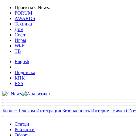
Проекты CNews:
FORUM
AWARDS
Техника
Дом
Софт
Игры
Wi-Fi
ТВ
English
Подписка
КПК
RSS
Бизнес
Телеком
Интеграция
Безопасность
Интернет
Наука
CNe
Статьи
Рейтинги
Обзоры