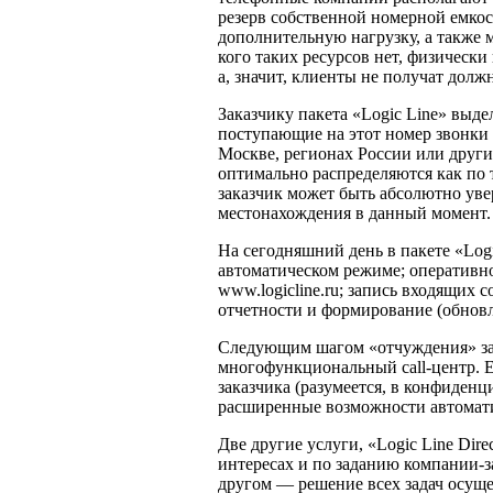
резерв собственной номерной емко
дополнительную нагрузку, а также 
кого таких ресурсов нет, физическ
а, значит, клиенты не получат дол
Заказчику пакета «Logic Line» выде
поступающие на этот номер звонки
Москве, регионах России или други
оптимально распределяются как по 
заказчик может быть абсолютно уве
местонахождения в данный момент.
На сегодняшний день в пакете «Logi
автоматическом режиме; оперативно
www.logicline.ru; запись входящих
отчетности и формирование (обнов
Следующим шагом «отчуждения» зак
многофункциональный call-центр.
заказчика (разумеется, в конфиден
расширенные возможности автомати
Две другие услуги, «Logic Line Dir
интересах и по заданию компании-з
другом — решение всех задач осуще