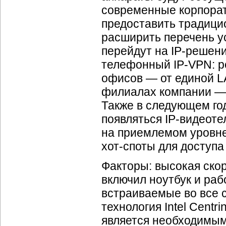
современные корпора
предоставить традици
расширить перечень ус
перейдут на
IP-решен
телефонный
IP-VPN
: 
офисов — от единой L
филиалах компании —
Также в следующем год
появляться
IP-видеот
на приемлемом уровне
хот-споты
для доступа 
Факторы: высокая ско
включил ноутбук и раб
встраиваемые во все 
технология Intel Cent
является необходимы