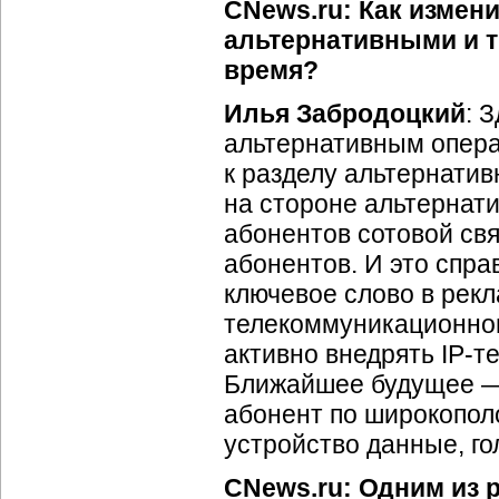
CNews.ru: Как измен
альтернативными и 
время?
Илья Забродоцкий
: 
альтернативным опера
к разделу альтернатив
на стороне альтернати
абонентов сотовой св
абонентов. И это спра
ключевое слово в рек
телекоммуникационног
активно внедрять
IP-т
Ближайшее будущее —
абонент по широкопол
устройство данные, го
CNews.ru: Одним из 