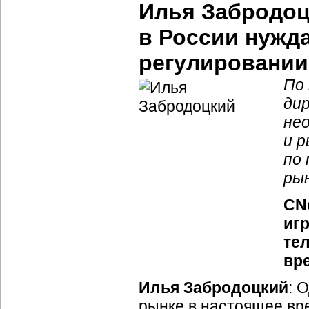
Илья Забродоц
в России нужд
регулировании
По 
ди
не
и 
по
ры
CNe
иг
те
вр
Илья Забродоцкий
: 
рынке в настоящее в