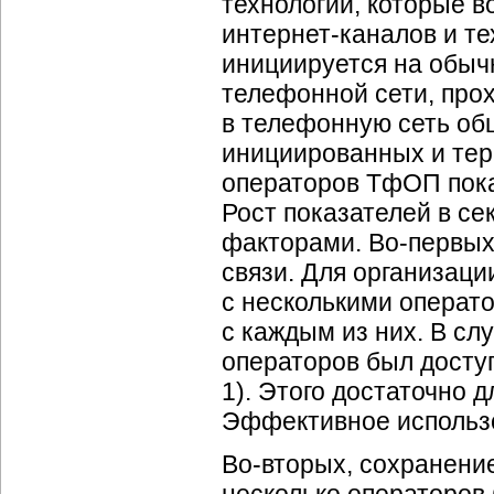
технологии, которые в
интернет-каналов
и те
инициируется на обыч
телефонной сети, прох
в телефонную сеть общ
инициированных и те
операторов ТфОП пока
Рост показателей в се
факторами.
Во-первы
связи. Для организац
с несколькими операт
с каждым из них. В сл
операторов был доступ
1). Этого достаточно 
Эффективное использо
Во-вторых
, сохранени