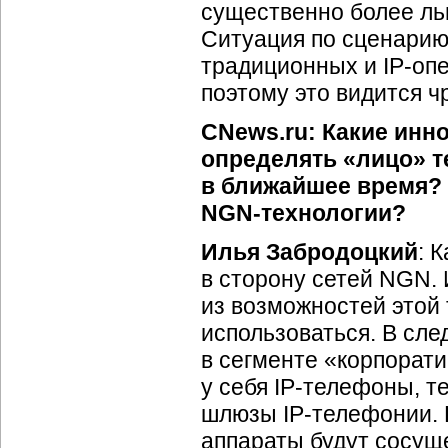
существенно более ль
Ситуация по сценарию 
традиционных и
IP-оп
поэтому это видится 
CNews.ru: Какие инн
определять «лицо» 
в ближайшее время? 
NGN-технологии
?
Илья Забродоцкий
: 
в сторону сетей NGN. 
из возможностей этой
использоваться. В сл
в сегменте «корпорат
у себя
IP-телефоны
, 
шлюзы
IP-телефонии
.
аппараты будут сосуще