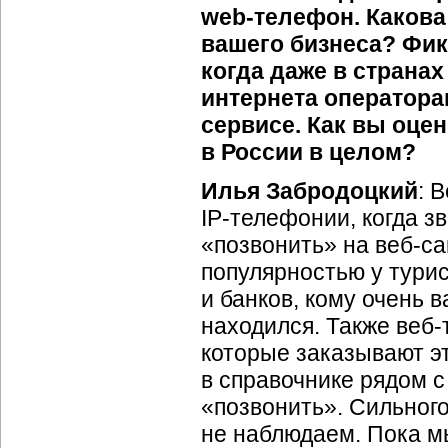
web-телефон
. Каков
вашего бизнеса? Фик
когда даже в страна
интернета оператора
сервисе. Как вы оце
в России в целом?
Илья Забродоцкий
:
В
IP-телефонии
, когда 
«позвонить» на
веб-са
популярностью у тури
и банков, кому очень в
находился. Также
веб-
которые заказывают эт
в справочнике рядом с
«позвонить». Сильного
не наблюдаем. Пока 