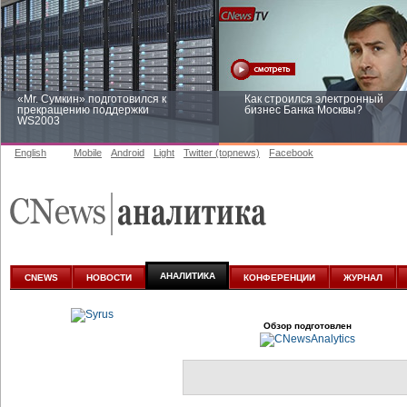
«Mr. Сумкин» подготовился к
Как строился электронный
прекращению поддержки
бизнес Банка Москвы?
WS2003
English
Mobile
Android
Light
Twitter (topnews)
Facebook
Заоблачная оптимизация: как
Рейтинг CNewsInfrastructure 20
Faberlic изменил подход к
приглашаем участвовать
аналитике
АНАЛИТИКА
CNEWS
НОВОСТИ
КОНФЕРЕНЦИИ
ЖУРНАЛ
Обзор подготовлен