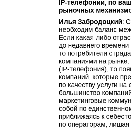
IP-телефонии
, по ва
рыночных механизмо
Илья Забродоцкий
: 
необходим баланс ме
Если
какая-либо
отрас
до недавнего времени
то потребители страд
компаниями на рынке. 
(
IP-телефония
), то п
компаний, которые пр
по качеству услуги на
большинство компаний 
маркетинговые коммун
собой по единственно
приближаясь к себест
по операторам, лишая