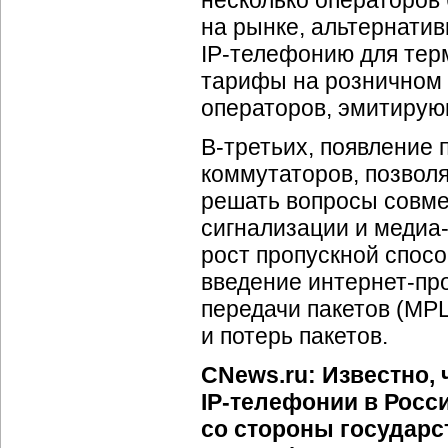
несколько операторов
на рынке, альтернатив
IP-телефонию
для тер
тарифы на розничном 
операторов, эмитирую
В-третьих
, появление
коммутаторов, позвол
решать вопросы совме
сигнализации и
медиа
рост пропускной спос
введение
интернет-пр
передачи пакетов (MPL
и потерь пакетов.
CNews.ru: Известно, 
IP-телефонии
в Росси
со стороны государс