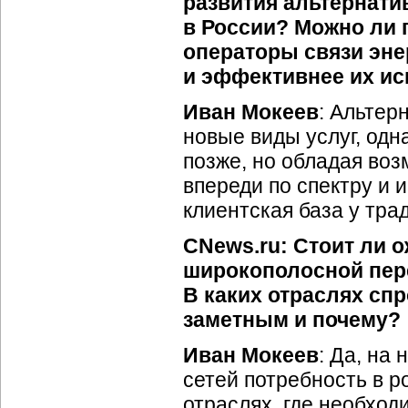
развития альтернати
в России? Можно ли 
операторы связи эн
и эффективнее их и
Иван Мокеев
: Альтер
новые виды услуг, одн
позже, но обладая во
впереди по спектру и 
клиентская база у тр
CNews.ru: Стоит ли о
широкополосной пер
В каких отраслях сп
заметным и почему?
Иван Мокеев
: Да, на
сетей потребность в р
отраслях, где необхо