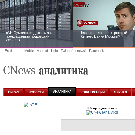
«Mr. Сумкин» подготовился к
Как строился электронный
прекращению поддержки
бизнес Банка Москвы?
WS2003
English
Mobile
Android
Light
Twitter (topnews)
Facebook
Заоблачная оптимизация: как
Рейтинг CNewsInfrastructure 20
Faberlic изменил подход к
приглашаем участвовать
аналитике
АНАЛИТИКА
CNEWS
НОВОСТИ
КОНФЕРЕНЦИИ
ЖУРНАЛ
Обзор подготовлен