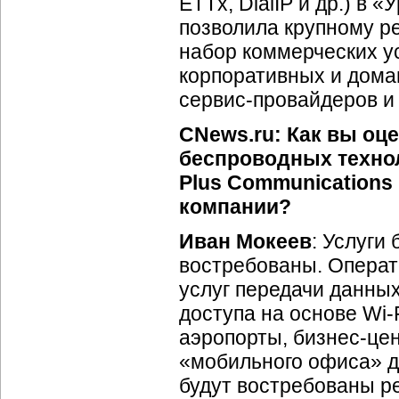
ETTx, DialIP и др.) в
позволила крупному р
набор коммерческих ус
корпоративных и дома
сервис-провайдеров
и 
CNews.ru: Как вы оц
беспроводных технол
Plus Communications
компании?
Иван Мокеев
: Услуги
востребованы. Операт
услуг передачи данны
доступа на основе
Wi-
аэропорты,
бизнес-це
«мобильного офиса» д
будут востребованы р