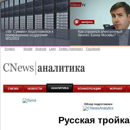
«Mr. Сумкин» подготовился к
Как строился электронный
прекращению поддержки
бизнес Банка Москвы?
WS2003
English
Mobile
Android
Light
Twitter (topnews)
Facebook
Заоблачная оптимизация: как
Рейтинг CNewsInfrastructure 20
Faberlic изменил подход к
приглашаем участвовать
аналитике
АНАЛИТИКА
CNEWS
НОВОСТИ
КОНФЕРЕНЦИИ
ЖУРНАЛ
Обзор подготовлен
Русская тройка