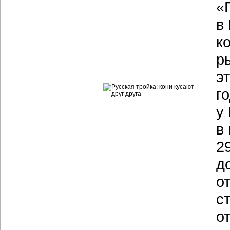
«
в
к
р
э
г
у
в
2
д
о
с
о