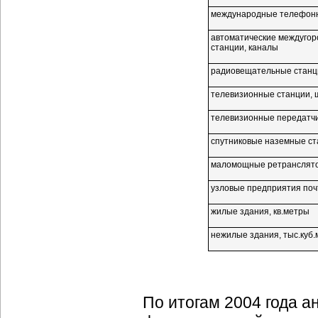
международные телефонн
автоматические междуго
станции, каналы
радиовещательные станци
телевизионные станции, 
телевизионные передатчи
спутниковые наземные ст
маломощные ретранслято
узловые предприятия почт
жилые здания, кв.метры
нежилые здания, тыс.куб.
По итогам 2004 года 