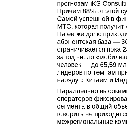
прогнозам
iKS-Consult
Причем 88% от этой с
Самой успешной в фин
МТС, которая получит 
На ее же долю приход
абонентская база — 3
ограничивается пока 2
за год число «мобили
человек — до 65,59 мл
лидеров по темпам пр
наряду с Китаем и Инд
Параллельно высокими
операторов фиксирован
сегмента в общий объ
говорить не приходитс
межрегиональные комп