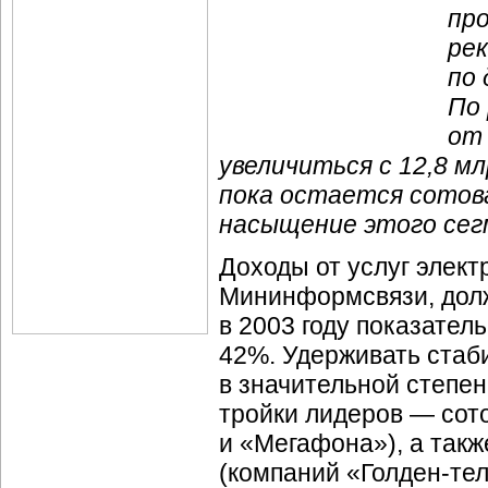
пр
рек
по
По 
от 
увеличиться с 12,8 мл
пока остается сотова
насыщение этого сег
Доходы от услуг элект
Мининформсвязи, долж
в 2003 году показател
42%. Удерживать стаб
в значительной степен
тройки лидеров — сот
и «Мегафона»), а так
(компаний «
Голден-те