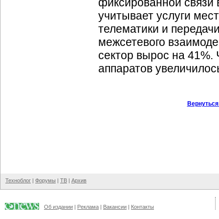
фиксированной связи в
учитывает услуги мес
телематики и передачи
межсетевого взаимоде
сектор вырос на 41%.
аппаратов увеличилось
Вернуться
Техноблог
|
Форумы
|
ТВ
|
Архив
Об издании
|
Реклама
|
Вакансии
|
Контакты