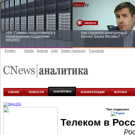
«Mr. Сумкин» подготовился к
Как строился электронный
прекращению поддержки
бизнес Банка Москвы?
WS2003
English
Mobile
Android
Light
Twitter (topnews)
Facebook
Заоблачная оптимизация: как
Рейтинг CNewsInfrastructure 20
Faberlic изменил подход к
приглашаем участвовать
аналитике
АНАЛИТИКА
CNEWS
НОВОСТИ
КОНФЕРЕНЦИИ
ЖУРНАЛ
При поддержке
Телеком в Рос
Ро